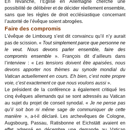
En revanche, l’Église en Allemagne cherche une
possibilité de délibérer et de décider réellement ensemble,
sans que les règles de droit ecclésiastique concernant
l’autorité de l’évêque soient abrogées.
Faire des compromis
L’évêque de Limbourg s’est dit convaincu qu’il n’y aurait
pas de scission. «
Tout simplement parce que personne ne
le veut. Nous devons parler ensemble, faire des
compromis ensemble
». François dit d’ailleurs dans
l’interview : «
Les tensions doivent être apaisées, nous
devons apporter nos thèmes au synode mondial du
Vatican actuellement en cours. Eh bien, c’est notre propre
voie, c’est exactement ce que nous voulons aussi
».
Le président de la conférence a également critiqué les
cinq évêques allemands qui se sont adressés au Vatican
au sujet du projet de conseil synodal. «
Je ne pense pas
qu’il soit bon ni même sage de communiquer de cette
manière
», a-t-il déclaré. Les archevêques de Cologne,
Augsbourg, Passau, Ratisbonne et Eichstätt avaient en
effet adressé en décembre une demande au Vatican