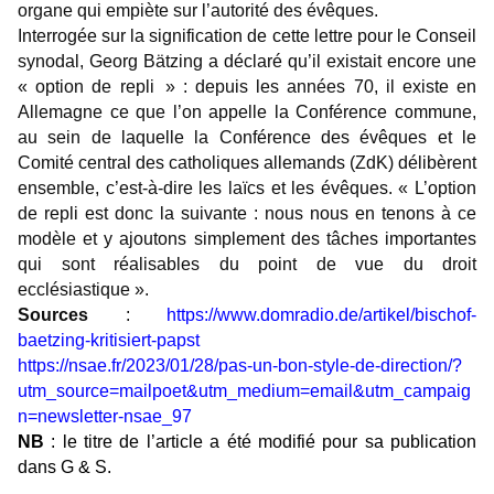
organe qui empiète sur l’autorité des évêques.
Interrogée sur la signification de cette lettre pour le Conseil
synodal, Georg Bätzing a déclaré qu’il existait encore une
« option de repli » : depuis les années 70, il existe en
Allemagne ce que l’on appelle la Conférence commune,
au sein de laquelle la Conférence des évêques et le
Comité central des catholiques allemands (ZdK) délibèrent
ensemble, c’est-à-dire les laïcs et les évêques. « L’option
de repli est donc la suivante : nous nous en tenons à ce
modèle et y ajoutons simplement des tâches importantes
qui sont réalisables du point de vue du droit
ecclésiastique ».
Sources
:
https://www.domradio.de/artikel/bischof-
baetzing-kritisiert-papst
https://nsae.fr/2023/01/28/pas-un-bon-style-de-direction/?
utm_source=mailpoet&utm_medium=email&utm_campaig
n=newsletter-nsae_97
NB
: le titre de l’article a été modifié pour sa publication
dans G & S.