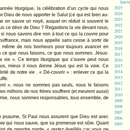
Janvi
2025
ée liturgique, la célébration d’un cycle qui nous
2024
 de Dieu de nous apporter le Salut (ce qui est bien au-
2023
e on sauve un noyé, auquel on réduit si souvent le
2022
us ce désir de Dieu ? Regardons la vie devant nous,
2021
s si nous savons dire non à tout ce qui la couvre pour
2020
 souffrance, mais nous appelle sans cesse à sortir de
2019
 même de nos bonheurs pour toujours avancer en
2018
s ce que nous faisons, ce que nous sommes. Jésus-
2017
 la vie ». Ce temps liturgique qui s’ouvre peut nous
2016
2015
us, mieux il nous donne Jésus qui est la voie. Ce
2014
rité de notre vie . « Dé-couvrir » : enlever ce qui la
2013
uffe.
2012
ent », nous ne sommes pas seuls, nous le faisons
2011
s millions de nos frères souffrent (et meurent aussi)
2010
mie, nous sommes responsables, tous ensemble, de
2009
2008
2007
 le psaume, St Paul nous assurent que Dieu est avec
2006
oie qui nous sauve, que sa promesse est sûre. Quant
2005
oint de prendre garde, « restez éveillés car vous ne