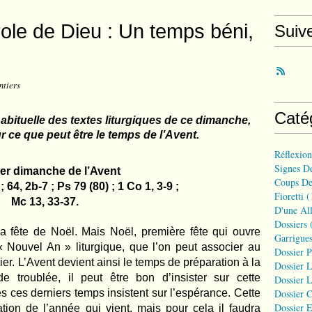
role de Dieu : Un temps béni,
Suiv
ntiers
Caté
habituelle des textes liturgiques de ce dimanche,
r ce que peut être le temps de l’Avent.
Réflexio
Signes D
er dimanche de l’Avent
Coups De
 64, 2b-7 ; Ps 79 (80) ; 1 Co 1, 3-9 ;
Fioretti
(
Mc 13, 33-37.
D'une All
Dossiers
(
la fête de Noël. Mais Noël, première fête qui ouvre
Garrigues
 « Nouvel An » liturgique, que l’on peut associer au
Dossier 
ier. L’Avent devient ainsi le temps de préparation à la
Dossier L
e troublée, il peut être bon d’insister sur cette
Dossier L
és ces derniers temps insistent sur l’espérance. Cette
Dossier C
Dossier E
ation de l’année qui vient, mais pour cela il faudra