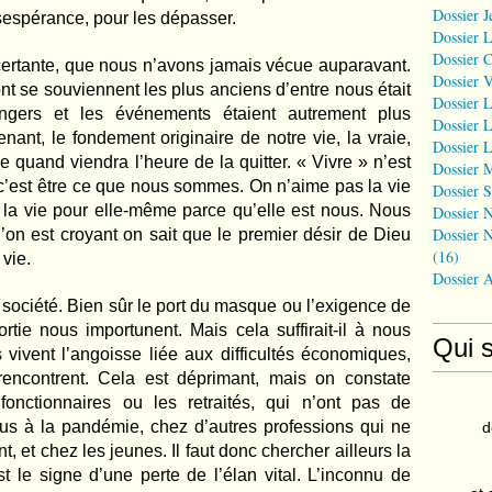
Dossier J
sespérance, pour les dépasser.
Dossier 
Dossier 
ncertante, que nous n’avons jamais vécue auparavant.
Dossier 
t se souviennent les plus anciens d’entre nous était
Dossier L
angers et les événements étaient autrement plus
Dossier L
ant, le fondement originaire de notre vie, la vraie,
Dossier L
 quand viendra l’heure de la quitter. « Vivre » n’est
Dossier 
c’est être ce que nous sommes. On n’aime pas la vie
Dossier S
e la vie pour elle-même parce qu’elle est nous. Nous
Dossier N
Dossier N
l’on est croyant on sait que le premier désir de Dieu
(16)
 vie.
Dossier 
a société. Bien sûr le port du masque ou l’exigence de
rtie nous importunent. Mais cela suffirait-il à nous
Qui 
ivent l’angoisse liée aux difficultés économiques,
 rencontrent. Cela est déprimant, mais on constate
onctionnaires ou les retraités, qui n’ont pas de
us à la pandémie, chez d’autres professions qui ne
d
et chez les jeunes. Il faut donc chercher ailleurs la
t le signe d’une perte de l’élan vital. L’inconnu de