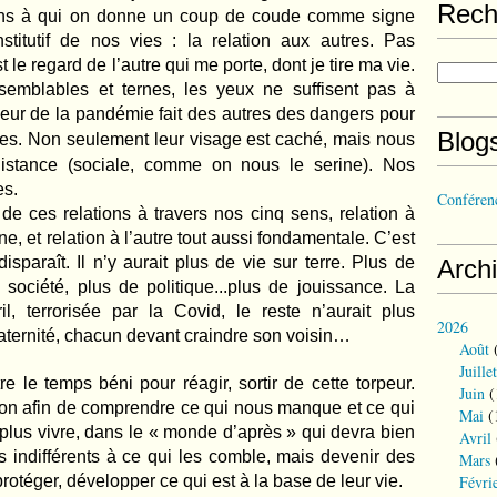
Rech
isins à qui on donne un coup de coude comme signe
titutif de nos vies : la relation aux autres. Pas
t le regard de l’autre qui me porte, dont je tire ma vie.
emblables et ternes, les yeux ne suffisent pas à
peur de la pandémie fait des autres des dangers pour
Blog
rères. Non seulement leur visage est caché,
mais nous
distance (sociale, comme on nous le serine). Nos
es.
Conférenc
e de ces relations à travers nos cinq sens, relation à
, et relation à l’autre tout aussi fondamentale. C’est
disparaît. Il n’y aurait plus de vie sur terre. Plus de
Arch
 société, plus de politique...plus de jouissance. La
l, terrorisée par la Covid, le reste n’aurait plus
2026
aternité, chacun devant craindre son voisin…
Août
(
Juillet
e le temps béni pour réagir, sortir de cette torpeur.
Juin
(
tion afin de comprendre ce qui nous manque et ce qui
Mai
(
plus vivre, dans le « monde d’après » qui devra bien
Avril
 indifférents à ce qui les comble, mais devenir des
Mars
Févri
protéger, développer ce qui est à la base de leur vie.