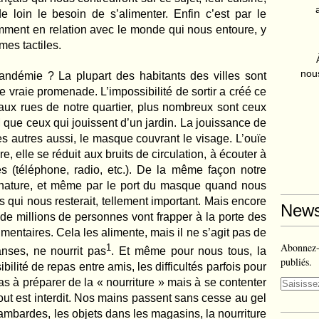
loin le besoin de s’alimenter. Enfin c’est par le
mment en relation avec le monde qui nous entoure, y
es tactiles.
nous
pandémie ? La plupart des habitants des villes sont
de vraie promenade. L’impossibilité de sortir a créé ce
x rues de notre quartier, plus nombreux sont ceux
que ceux qui jouissent d’un jardin. La jouissance de
s autres aussi, le masque couvrant le visage. L’ouïe
, elle se réduit aux bruits de circulation, à écouter à
es (téléphone, radio, etc.). De la même façon notre
 nature, et même par le port du masque quand nous
s qui nous resterait, tellement important. Mais encore
News
 de millions de personnes vont frapper à la porte des
mentaires. Cela les alimente, mais il ne s’agit pas de
Abonnez-v
1
anses, ne nourrit pas
. Et même pour nous tous, la
publiés.
bilité de repas entre amis, les difficultés parfois pour
pas à préparer de la « nourriture » mais à se contenter
tout est interdit. Nos mains passent sans cesse au gel
rambardes, les objets dans les magasins, la nourriture