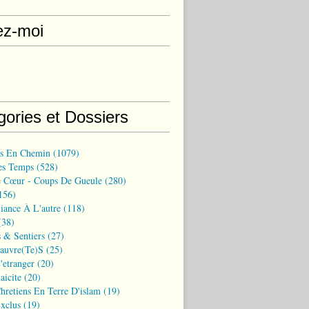
ez-moi
gories et Dossiers
ns En Chemin
(1079)
es Temps
(528)
 Cœur - Coups De Gueule
(280)
156)
iance À L'autre
(118)
38)
 & Sentiers
(27)
Pauvre(te)s
(25)
'etranger
(20)
aicite
(20)
hretiens En Terre D'islam
(19)
xclus
(19)