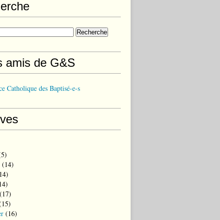
erche
s amis de G&S
e Catholique des Baptisé-e-s
ives
5)
(14)
14)
14)
(17)
(15)
er
(16)