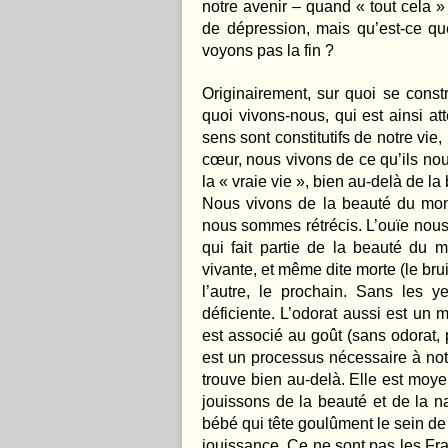
notre avenir – quand « tout cela » v
de dépression, mais qu’est-ce q
voyons pas la fin ?
Originairement, sur quoi se const
quoi vivons-nous, qui est ainsi 
sens sont constitutifs de notre vie
cœur, nous vivons de ce qu’ils nous
la « vraie vie », bien au-delà de la
Nous vivons de la beauté du mond
nous sommes rétrécis. L’ouïe nous
qui fait partie de la beauté du 
vivante, et même dite morte (le br
l’autre, le prochain. Sans les y
déficiente. L’odorat aussi est un 
est associé au goût (sans odorat, 
est un processus nécessaire à notr
trouve bien au-delà. Elle est moy
jouissons de la beauté et de la na
bébé qui tête goulûment le sein de 
jouissance. Ce ne sont pas les Fran