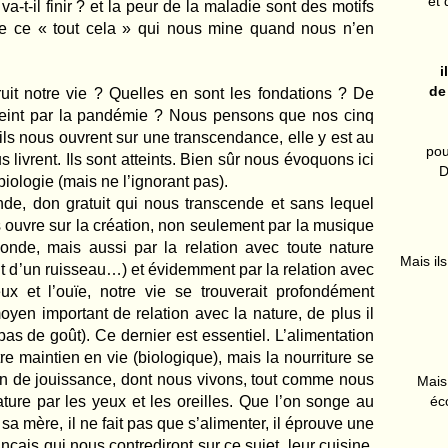
et 
a-t-il finir ? et la peur de la maladie sont des motifs
ue ce « tout cela » qui nous mine quand nous n’en
i
de
ruit notre vie ? Quelles en sont les fondations ? De
atteint par la pandémie ? Nous pensons que nos cinq
, ils nous ouvrent sur une transcendance, elle y est au
pou
 livrent. Ils sont atteints. Bien sûr nous évoquons ici
D
 biologie (mais ne l’ignorant pas).
e, don gratuit qui nous transcende et sans lequel
 ouvre sur la création, non seulement par la musique
monde, mais aussi par la relation avec toute nature
Mais ils
uit d’un ruisseau…) et évidemment par la relation avec
eux et l’ouïe, notre vie se trouverait profondément
moyen important de relation avec la nature, de plus il
pas de goût). Ce dernier est essentiel. L’alimentation
e maintien en vie (biologique), mais la nourriture se
en de jouissance, dont nous vivons, tout comme nous
Mais 
ture par les yeux et les oreilles. Que l’on songe au
éc
sa mère, il ne fait pas que s’alimenter, il éprouve une
çais qui nous contrediront sur ce sujet, leur cuisine,