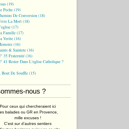
esus
(19)
Le Peche
(19)
Chemins De Conversion
(18)
Vivre La Mort
(18)
'eglise
(17)
a Famille
(17)
a Verite
(16)
Memoire
(16)
aints & Saintete
(16)
° 35 Fraternité
(16)
° 41 Rester Dans L'eglise Catholique ?
A Bout De Souffle
(15)
sommes-nous ?
Pour ceux qui chercheraient ici
es balades ou GR en Provence,
mille excuses !
C’est sur d’autres sentiers