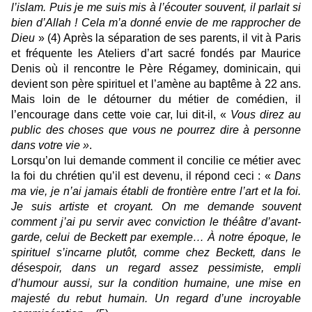
l’islam. Puis je me suis mis à l’écouter souvent, il parlait si
bien d’Allah ! Cela m’a donné envie de me rapprocher de
Dieu
» (4) Après la séparation de ses parents, il vit à Paris
et fréquente les Ateliers d’art sacré fondés par Maurice
Denis où il rencontre le Père Régamey, dominicain, qui
devient son père spirituel et l’amène au baptême à 22 ans.
Mais loin de le détourner du métier de comédien, il
l’encourage dans cette voie car, lui dit-il, «
Vous direz au
public des choses que vous ne pourrez dire à personne
dans votre vie »
.
Lorsqu’on lui demande comment il concilie ce métier avec
la foi du chrétien qu’il est devenu, il répond ceci : «
Dans
ma vie, je n’ai jamais établi de frontière entre l’art et la foi.
Je suis artiste et croyant. On me demande souvent
comment j’ai pu servir avec conviction le théâtre d’avant-
garde, celui de Beckett par exemple… À notre époque, le
spirituel s’incarne plutôt, comme chez Beckett, dans le
désespoir, dans un regard assez pessimiste, empli
d’humour aussi, sur la condition humaine, une mise en
majesté du rebut humain. Un regard d’une incroyable