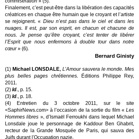
commisération
» (5).
Finalement, c’est peut-être dans la libération des capacités
créatrices en chaque être humain que le croyant et l’artiste
se rejoignent. «
Dieu n’est pas dans le ciel et dans les
nuages. Il est, par son esprit, en chacun et chacune de
nous. Je pense qu’être croyant, c’est tenter de libérer
l’Esprit que nous enfermons à double tour dans notre
cœur
» (6)
.
Bernard Ginisty
(1)
Michael LONSDALE,
L’Amour sauvera le monde. Mes
plus belles pages chrétiennes.
Éditions Philippe Rey,
2011.
(2)
Id
., p. 15.
(3)
Id
., p. 18.
(4) Entretien du 3 octobre 2011, sur le site
<SaphirNews.com> à l’occasion de la sortie du film «
Les
Hommes libres
», d’Ismaël Ferroukhi dans lequel Michael
Lonsdale joue le personnage de Kaddour Ben Ghabrit,
recteur de la Grande Mosquée de Paris, qui sauva des
Juifs durant l'Occupation nazie.