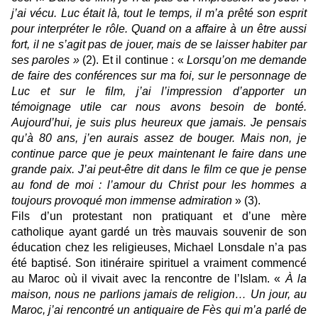
j’ai vécu. Luc était là, tout le temps, il m’a prêté son esprit
pour interpréter le rôle. Quand on a affaire à un être aussi
fort, il ne s’agit pas de jouer, mais de se laisser habiter par
ses paroles »
(2). Et il continue : «
Lorsqu’on me demande
de faire des conférences sur ma foi, sur le personnage de
Luc et sur le film, j’ai l’impression d’apporter un
témoignage utile car nous avons besoin de bonté.
Aujourd’hui, je suis plus heureux que jamais. Je pensais
qu’à 80 ans, j’en aurais assez de bouger. Mais non, je
continue parce que je peux maintenant le faire dans une
grande paix. J’ai peut-être dit dans le film ce que je pense
au fond de moi : l’amour du Christ pour les hommes a
toujours provoqué mon immense admiration
» (3).
Fils d’un protestant non pratiquant et d’une mère
catholique ayant gardé un très mauvais souvenir de son
éducation chez les religieuses, Michael Lonsdale n’a pas
été baptisé. Son itinéraire spirituel a vraiment commencé
au Maroc où il vivait avec la rencontre de l’Islam. «
À la
maison, nous ne parlions jamais de religion… Un jour, au
Maroc, j’ai rencontré un antiquaire de Fès qui m’a parlé de