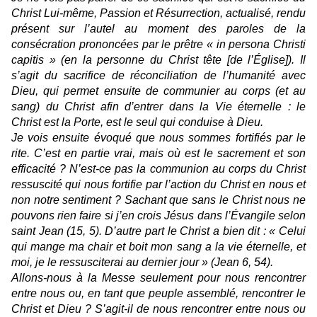
Christ Lui-même, Passion et Résurrection, actualisé, rendu
présent sur l’autel au moment des paroles de la
consécration prononcées par le prêtre « in persona Christi
capitis » (en la personne du Christ tête [de l’Église]). Il
s’agit du sacrifice de réconciliation de l’humanité avec
Dieu, qui permet ensuite de communier au corps (et au
sang) du Christ afin d’entrer dans la Vie éternelle : le
Christ est la Porte, est le seul qui conduise à Dieu.
Je vois ensuite évoqué que nous sommes fortifiés par le
rite. C’est en partie vrai, mais où est le sacrement et son
efficacité ? N’est-ce pas la communion au corps du Christ
ressuscité qui nous fortifie par l’action du Christ en nous et
non notre sentiment ? Sachant que sans le Christ nous ne
pouvons rien faire si j’en crois Jésus dans l’Évangile selon
saint Jean (15, 5). D’autre part le Christ a bien dit : « Celui
qui mange ma chair et boit mon sang a la vie éternelle, et
moi, je le ressusciterai au dernier jour » (Jean 6, 54).
Allons-nous à la Messe seulement pour nous rencontrer
entre nous ou, en tant que peuple assemblé, rencontrer le
Christ et Dieu ? S’agit-il de nous rencontrer entre nous ou