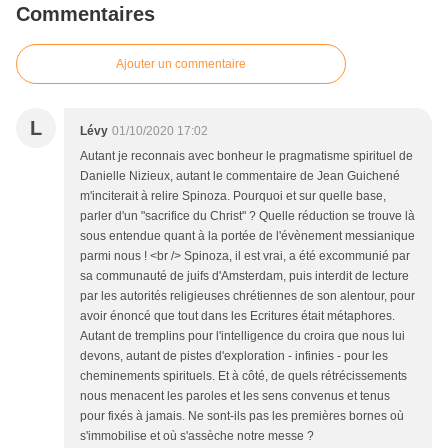
Commentaires
Ajouter un commentaire
L
Lévy
01/10/2020 17:02
Autant je reconnais avec bonheur le pragmatisme spirituel de
Danielle Nizieux, autant le commentaire de Jean Guichené
m'inciterait à relire Spinoza. Pourquoi et sur quelle base,
parler d'un "sacrifice du Christ" ? Quelle réduction se trouve là
sous entendue quant à la portée de l'évènement messianique
parmi nous ! <br /> Spinoza, il est vrai, a été excommunié par
sa communauté de juifs d'Amsterdam, puis interdit de lecture
par les autorités religieuses chrétiennes de son alentour, pour
avoir énoncé que tout dans les Ecritures était métaphores.
Autant de tremplins pour l'intelligence du croira que nous lui
devons, autant de pistes d'exploration - infinies - pour les
cheminements spirituels. Et à côté, de quels rétrécissements
nous menacent les paroles et les sens convenus et tenus
pour fixés à jamais. Ne sont-ils pas les premières bornes où
s'immobilise et où s'assèche notre messe ?