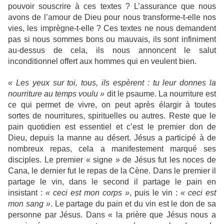
pouvoir souscrire à ces textes ? L’assurance que nous
avons de l’amour de Dieu pour nous transforme-t-elle nos
vies, les imprègne-t-elle ? Ces textes ne nous demandent
pas si nous sommes bons ou mauvais, ils sont infiniment
au-dessus de cela, ils nous annoncent le salut
inconditionnel offert aux hommes qui en veulent bien.
« Les yeux sur toi, tous, ils espèrent : tu leur donnes la
nourriture au temps voulu »
dit le psaume. La nourriture est
ce qui permet de vivre, on peut après élargir à toutes
sortes de nourritures, spirituelles ou autres. Reste que le
pain quotidien est essentiel et c’est le premier don de
Dieu, depuis la manne au désert. Jésus a participé à de
nombreux repas, cela a manifestement marqué ses
disciples. Le premier « signe » de Jésus fut les noces de
Cana, le dernier fut le repas de la Cène. Dans le premier il
partage le vin, dans le second il partage le pain en
insistant :
« ceci est mon corps »
, puis le vin :
« ceci est
mon sang »
. Le partage du pain et du vin est le don de sa
personne par Jésus. Dans « la prière que Jésus nous a