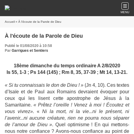
MENU
Accueil
» À l'écoute de la Parole de Dieu
À l'écoute de la Parole de Dieu
Publié le 01/08/2020 à 10:58
Par
Garrigues et Sentiers
18ème dimanche du temps ordinaire A 2/8/2020
Is 55, 1-3 ; Ps 144 (145) ; Rm 8, 35, 37-39 ; Mt 14, 13-21.
« Si tu connaissais le don de Dieu ! »
(Jn 4, 10). Ces textes
d’Isaïe et de Paul aux Romains devraient évoquer pour
ceux qui les lisent cette apostrophe de Jésus à la
Samaritaine.
« Prêtez l’oreille ! Venez à moi ! Écoutez et
vous
vivrez».
«
Ni la mort, ni la vie...ni le présent, ni
l’avenir...ni aucune créature, rien ne pourra nous séparer
de l’amour de Dieu »
. Quel optimisme ! En qui mettons-
nous notre confiance ? Avons-nous confiance au point de