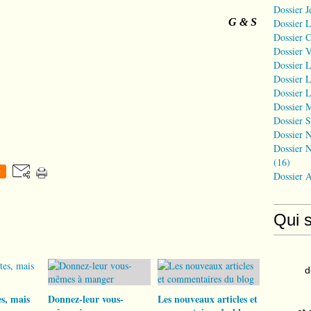
Dossier J
G & S
Dossier 
Dossier 
Dossier 
Dossier L
Dossier L
Dossier L
Dossier 
Dossier S
Dossier N
Dossier N
(16)
0
Dossier 
Qui 
d
s, mais
Donnez-leur vous-
Les nouveaux articles et