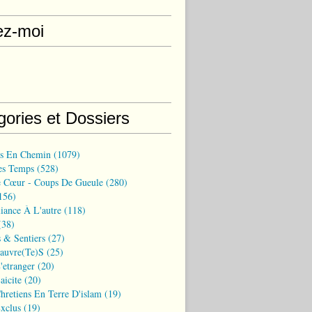
ez-moi
gories et Dossiers
ns En Chemin
(1079)
es Temps
(528)
 Cœur - Coups De Gueule
(280)
156)
iance À L'autre
(118)
38)
 & Sentiers
(27)
Pauvre(te)s
(25)
'etranger
(20)
aicite
(20)
hretiens En Terre D'islam
(19)
xclus
(19)