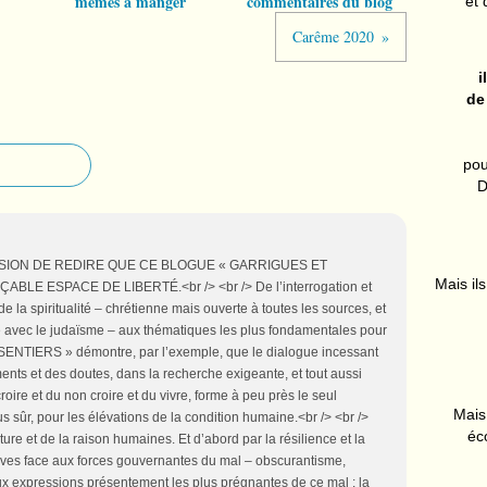
mêmes à manger
commentaires du blog
et 
Carême 2020
i
de
pou
D
ION DE REDIRE QUE CE BLOGUE « GARRIGUES ET
Mais ils
LE ESPACE DE LIBERTÉ.<br /> <br /> De l’interrogation et
de la spiritualité – chrétienne mais ouverte à toutes les sources, et
time avec le judaïsme – aux thématiques les plus fondamentales pour
ENTIERS » démontre, par l’exemple, que le dialogue incessant
nts et des doutes, dans la recherche exigeante, et tout aussi
roire et du non croire et du vivre, forme à peu près le seul
Mais 
s sûr, pour les élévations de la condition humaine.<br /> <br />
éc
re et de la raison humaines. Et d’abord par la résilience et la
ctives face aux forces gouvernantes du mal – obscurantisme,
 aux expressions présentement les plus prégnantes de ce mal : la