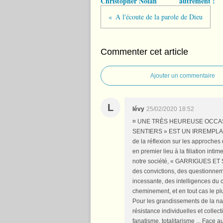
Christopher Nolan
autrement !
A l'écoute de la parole de Dieu
Commenter cet article
Ajouter un commentaire
L
lévy
25/02/2020 18:52
¤ UNE TRÈS HEUREUSE OCCAS
SENTIERS » EST UN IRREMPLAÇAB
de la réflexion sur les approches 
en premier lieu à la filiation in
notre société, « GARRIGUES ET S
des convictions, des questionneme
incessante, des intelligences du c
cheminement, et en tout cas le plu
Pour les grandissements de la natu
résistance individuelles et colle
fanatisme, totalitarisme ... Face