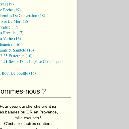
esus
(19)
Le Peche
(19)
Chemins De Conversion
(18)
Vivre La Mort
(18)
'eglise
(17)
a Famille
(17)
a Verite
(16)
Memoire
(16)
aints & Saintete
(16)
° 35 Fraternité
(16)
° 41 Rester Dans L'eglise Catholique ?
A Bout De Souffle
(15)
sommes-nous ?
Pour ceux qui chercheraient ici
es balades ou GR en Provence,
mille excuses !
C’est sur d’autres sentiers