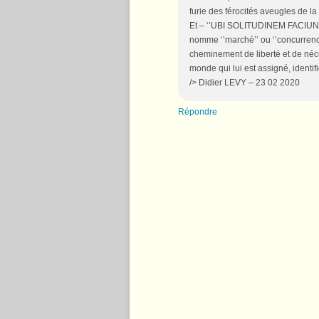
furie des férocités aveugles de la
Et – ‘’UBI SOLITUDINEM FACIUNT’
nomme ‘’marché’’ ou ‘’concurrence’
cheminement de liberté et de néce
monde qui lui est assigné, identifi
/> Didier LEVY – 23 02 2020
Répondre