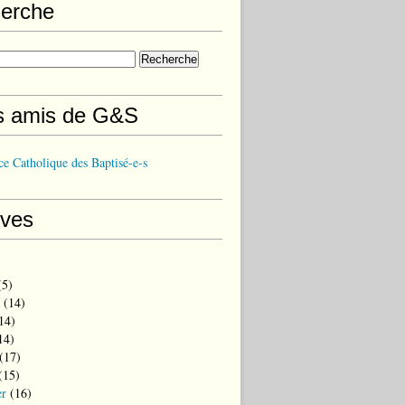
erche
s amis de G&S
e Catholique des Baptisé-e-s
ives
5)
(14)
14)
14)
(17)
(15)
er
(16)