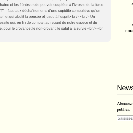
 haine et les frénésies de pouvoir couplées à l’ivresse de la force.
’ – face aux déchaînements d’une cupidité compulsive qu’on
’ et qui abolit la pensée et jusqu’à l’esprit.<br /> <br /> Un
ssité qui, en fin de compte, au regard de notre espèce et du
e, pour le croyant et le non-croyant, le salut à la survie.<br /> <br
nous
News
Abonnez-v
publiés.