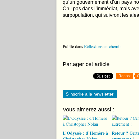
qu’un gouvernement d’un pays nor
Oh ! pas dans l’
imm
édiat, mais ave
surpopulation, qui suivront les alé
Publié dans
Réflexions en chemin
Partager cet article
Repost
S'inscrire à la newsletter
Vous aimerez aussi :
L’Odyssée : d’Homère à
Retour ? Certe
Christopher Nolan
autrement !