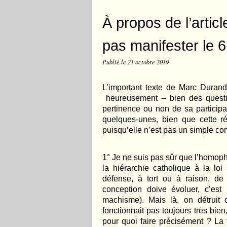
À propos de l’artic
pas manifester le 6
Publié le
21 octobre 2019
L’important texte de Marc Duran
heureusement – bien des questio
pertinence ou non de sa participa
quelques-unes, bien que cette ré
puisqu’elle n’est pas un simple con
1
°
Je ne suis pas sû
r que l
’homopho
la hiérarchie catholique à la loi
défense, à tort ou à raison, de
conception doive évoluer, c’es
machisme). Mais là, on détruit 
fonctionnait pas toujours très bien
pour quoi faire précisément ? La f