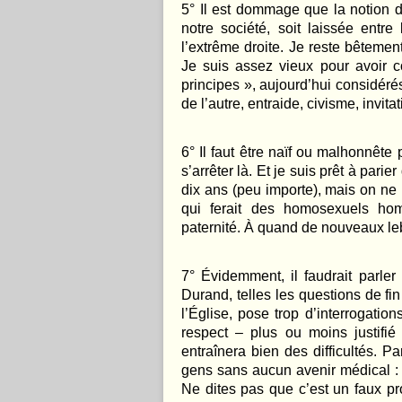
5
°
Il est dommage que la notion 
notre société, soit laissée entr
l’extrême droite. Je reste bêtemen
Je suis assez vieux pour avoir co
principes
»
, aujourd’hui considér
de l’autre, entraide, civisme, invitati
6
°
Il faut être na
ï
f ou malhonn
ête 
s’arrêter là. Et je suis prêt à pari
dix ans (peu importe), mais on ne
qui ferait des homosexuels ho
paternité. À quand de nouveaux l
7° Évidemment, il faudrait parler
Durand, telles les questions de fin
l’Église, pose trop d’interrogati
respect – plus ou moins justifié
entraînera bien des difficulté
s. P
a
gens sans aucun avenir médical : 
Ne dites pas que c’est un faux pr