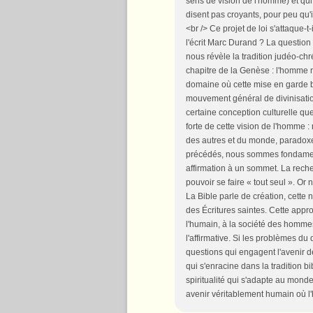
sens de vision de l'homme) et qui
disent pas croyants, pour peu qu'il
<br /> Ce projet de loi s'attaque-
l'écrit Marc Durand ? La questio
nous révèle la tradition judéo-ch
chapitre de la Genèse : l'homme n
domaine où cette mise en garde bi
mouvement général de divinisatio
certaine conception culturelle que
forte de cette vision de l'homme
des autres et du monde, paradoxe
précédés, nous sommes fondamentale
affirmation à un sommet. La reche
pouvoir se faire « tout seul ». 
La Bible parle de création, cette 
des Écritures saintes. Cette app
l'humain, à la société des hommes 
l'affirmative. Si les problèmes du
questions qui engagent l'avenir d
qui s'enracine dans la tradition b
spiritualité qui s'adapte au monde 
avenir véritablement humain où 