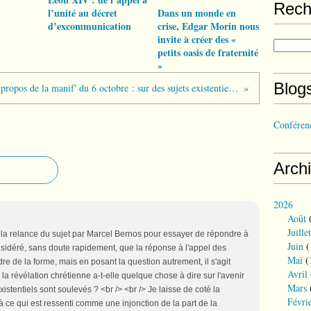
Rech
l’unité au décret
Dans un monde en
d’excommunication
crise, Edgar Morin nous
invite à créer des «
petits oasis de fraternité
»
Blog
À propos de la manif' du 6 octobre : sur des sujets existentiels, la révélation chrétienne a-t-elle quelque chose à dire ?
Conférenc
Arch
2026
Août
(
Juillet
de la relance du sujet par Marcel Bernos pour essayer de répondre à
Juin
(
nsidéré, sans doute rapidement, que la réponse à l'appel des
Mai
(
dre de la forme, mais en posant la question autrement, il s'agit
Avril
 la révélation chrétienne a-t-elle quelque chose à dire sur l'avenir
Mars
stentiels sont soulevés ? <br /> <br /> Je laisse de coté la
Févri
 ce qui est ressenti comme une injonction de la part de la