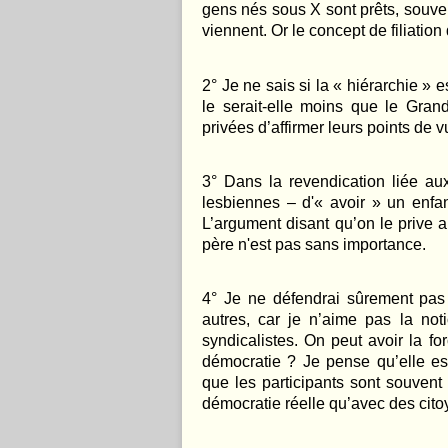
gens nés sous X sont prêts, souven
viennent. Or le concept de filiation 
2
°
Je ne sais si la « hiérarchie
»
e
le serait-elle moins que le Gran
privées d’affirmer leurs points de v
3
°
Dans la revendication liée au
lesbiennes – d'« avoir
»
un enfan
L’argument disant qu’on le prive 
père n'est pas sans importance.
4
°
Je ne défendrai sûrement pas
autres, car je n’aime pas la no
syndicalistes. On peut avoir la fo
d
émocratie ? Je pense qu’elle es
que les participants sont souvent 
démocratie réelle qu’avec des cit