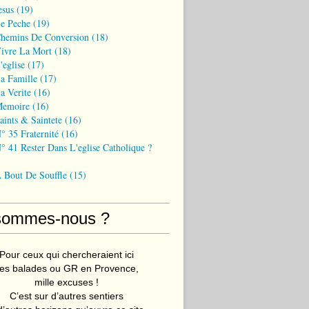
esus
(19)
Le Peche
(19)
Chemins De Conversion
(18)
Vivre La Mort
(18)
'eglise
(17)
a Famille
(17)
a Verite
(16)
Memoire
(16)
aints & Saintete
(16)
° 35 Fraternité
(16)
° 41 Rester Dans L'eglise Catholique ?
A Bout De Souffle
(15)
sommes-nous ?
Pour ceux qui chercheraient ici
es balades ou GR en Provence,
mille excuses !
C’est sur d’autres sentiers