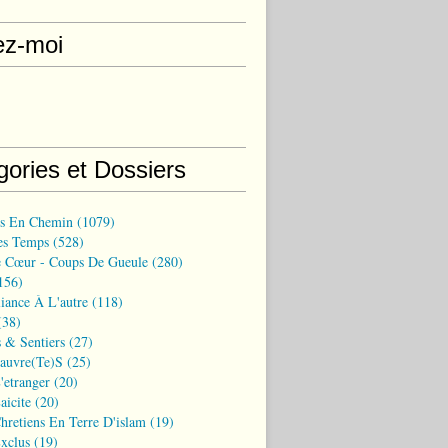
ez-moi
gories et Dossiers
ns En Chemin
(1079)
es Temps
(528)
 Cœur - Coups De Gueule
(280)
156)
iance À L'autre
(118)
38)
 & Sentiers
(27)
Pauvre(te)s
(25)
'etranger
(20)
aicite
(20)
hretiens En Terre D'islam
(19)
xclus
(19)