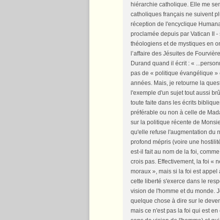
hiérarchie catholique. Elle me s
catholiques français ne suivent p
réception de l'encyclique Humanae
proclamée depuis par Vatican II - 
théologiens et de mystiques en on
l’affaire des Jésuites de Fourvièr
Durand quand il écrit : « ...personn
pas de « politique évangélique » c
années. Mais, je retourne la quest
l'exemple d'un sujet tout aussi br
toute faite dans les écrits bibliq
préférable ou non à celle de Mada
sur la politique récente de Monsie
qu'elle refuse l'augmentation du n
profond mépris (voire une hostilit
est-il fait au nom de la foi, com
crois pas. Effectivement, la foi
moraux », mais si la foi est appel 
cette liberté s'exerce dans le resp
vision de l'homme et du monde. Je 
quelque chose à dire sur le deveni
mais ce n'est pas la foi qui est e