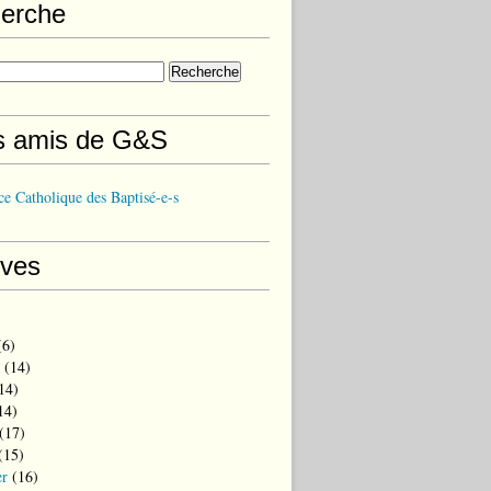
erche
s amis de G&S
e Catholique des Baptisé-e-s
ives
6)
(14)
14)
14)
(17)
(15)
er
(16)