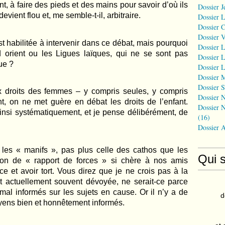
t, à faire des pieds et des mains pour savoir d’o
ù
ils
Dossier J
devient flou et, me semble-t-il, arbitraire.
Dossier 
Dossier 
Dossier 
st habilit
ée à intervenir dans ce débat, mais pourquoi
Dossier L
d orient ou les Ligues la
ï
ques, qui ne se sont pas
Dossier L
ue ?
Dossier L
Dossier 
Dossier S
x droits des femmes – y compris seules, y compris
Dossier N
t, on ne met guère en débat les droits de l’enfant.
Dossier N
ainsi systématiquement, et je pense délibérément, de
(16)
Dossier 
 les « manifs
»
, pas plus celle des cathos que les
Qui 
tion de « rapport de forces
» si ch
ère à nos amis
rce et avoir tort. Vous direz que je ne crois pas à
la
t actuellement souvent dévoyée, ne serait-ce parce
mal informés sur les sujets en cause. Or il n’y a de
d
oyens bien et honnêtement informés.