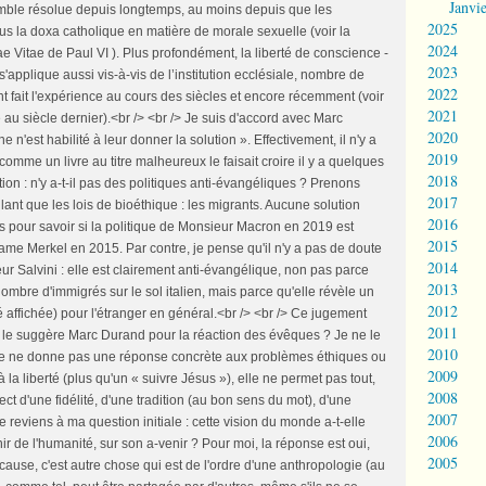
Janvi
emble résolue depuis longtemps, au moins depuis que les
2025
lus la doxa catholique en matière de morale sexuelle (voir la
2024
 Vitae de Paul VI ). Plus profondément, la liberté de conscience -
2023
s'applique aussi vis-à-vis de l’institution ecclésiale, nombre de
2022
t fait l'expérience au cours des siècles et encore récemment (voir
2021
e au siècle dernier).<br /> <br /> Je suis d'accord avec Marc
2020
e n'est habilité à leur donner la solution ». Effectivement, il n'y a
2019
omme un livre au titre malheureux le faisait croire il y a quelques
2018
ion : n'y a-t-il pas des politiques anti-évangéliques ? Prenons
2017
ûlant que les lois de bioéthique : les migrants. Aucune solution
2016
ues pour savoir si la politique de Monsieur Macron en 2019 est
2015
me Merkel en 2015. Par contre, je pense qu'il n'y a pas de doute
2014
ur Salvini : elle est clairement anti-évangélique, non pas parce
2013
ombre d'immigrés sur le sol italien, mais parce qu'elle révèle un
2012
é affichée) pour l'étranger en général.<br /> <br /> Ce jugement
2011
me le suggère Marc Durand pour la réaction des évêques ? Je ne le
2010
 « ne ne donne pas une réponse concrète aux problèmes éthiques ou
2009
à la liberté (plus qu'un « suivre Jésus »), elle ne permet pas tout,
2008
ect d'une fidélité, d'une tradition (au bon sens du mot), d'une
2007
reviens à ma question initiale : cette vision du monde a-t-elle
2006
r de l'humanité, sur son a-venir ? Pour moi, la réponse est oui,
2005
n cause, c'est autre chose qui est de l'ordre d'une anthropologie (au