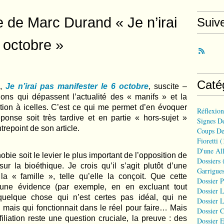
le de Marc Durand « Je n’irai
Suiv
 octobre »
Caté
d,
Je n’irai pas manifester le 6 octobre
, suscite –
ns qui dépassent l’actualité des « manifs » et la
tion à icelles. C’est ce qui me permet d’en évoquer
Réflexio
ponse soit très tardive et en partie « hors-sujet »
Signes D
trepoint de son article.
Coups De
Fioretti
(
D'une All
bie soit le levier le plus important de l’opposition de
Dossiers
(
 sur la bioéthique. Je crois qu’
il s
’agit plutôt d’une
Garrigues
 la « famille
»
, telle qu’elle la conçoit
. Que
cette
Dossier 
t une évidence (par exemple, en en excluant tout
Dossier L
quelque chose qui n’est certes pas idéal, qui ne
Dossier L
,
mais
qui fonctionnait dans le réel pour faire… Mais
Dossier C
iliation reste une question cruciale, la preuve : des
Dossier E