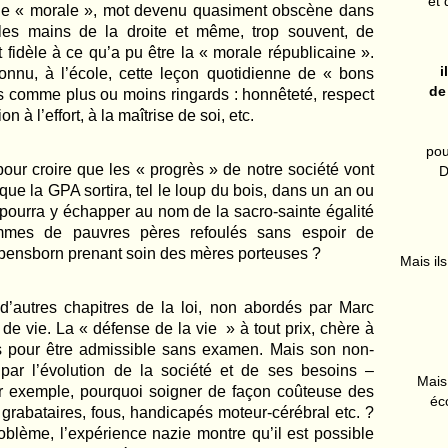
et 
de « morale
»
, mot devenu quasiment obscène dans
e les mains de la droite et même, trop souvent, de
t fidèle à ce qu’a pu être la « morale républicaine
»
.
i
nnu, à l’école, cette le
ç
on quotidienne de « bons
de
és comme plus ou moins ringards : honnê
tet
é, respect
on à l’effort, à la maîtrise de soi, etc.
pou
pour croire que les « progrès
»
de notre société vont
D
er que la GPA sortira, tel le loup du bois, dans un an ou
 pourra y échapper au nom de la sacro-sainte égalité
mmes de pauvres pères refoulés sans espoir de
ebensborn prenant soin des mères porteuses ?
Mais ils
 d’autres chapitres de la loi, non abordés par Marc
 de vie. La « défense de la vie » à tout prix, chère à
ons pour être admissible sans examen. Mais son non-
 par l’évolution de la société et de ses besoins –
Mais 
r exemple, pourquoi soigner de fa
ç
on coûteuse des
éc
grabataires, fous, handicapés moteur-cérébral etc. ?
oblème, l’
exp
érience nazie montre qu’il est possible