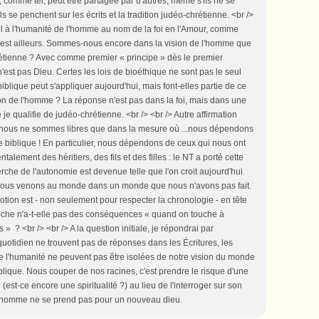
, comme tel, peut être partagée par d'autres, même s'ils ne se
s se penchent sur les écrits et la tradition judéo-chrétienne. <br />
t-il à l'humanité de l'homme au nom de la foi en l'Amour, comme
n est ailleurs. Sommes-nous encore dans la vision de l'homme que
rétienne ? Avec comme premier « principe » dès le premier
'est pas Dieu. Certes les lois de bioéthique ne sont pas le seul
blique peut s'appliquer aujourd'hui, mais font-elles partie de ce
n de l'homme ? La réponse n'est pas dans la foi, mais dans une
 je qualifie de judéo-chrétienne. <br /> <br /> Autre affirmation
 : nous ne sommes libres que dans la mesure où ...nous dépendons
 biblique ! En particulier, nous dépendons de ceux qui nous ont
ment des héritiers, des fils et des filles : le NT a porté cette
rche de l'autonomie est devenue telle que l'on croit aujourd'hui
Or nous venons au monde dans un monde que nous n'avons pas fait.
notion est - non seulement pour respecter la chronologie - en tête
roche n'a-t-elle pas des conséquences « quand on touche à
» ? <br /> <br /> A la question initiale, je répondrai par
 quotidien ne trouvent pas de réponses dans les Écritures, les
e l'humanité ne peuvent pas être isolées de notre vision du monde
iblique. Nous couper de nos racines, c'est prendre le risque d'une
(est-ce encore une spiritualité ?) au lieu de l'interroger sur son
l'homme ne se prend pas pour un nouveau dieu.