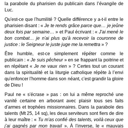
la parabole du pharisien du publicain dans l’évangile de
Luc.
Qu'est-ce que l'humilité ? Quelle différence y a-t-il entre le
pharisien disant : «
Je te rends grâce parce que… je jeûne
deux fois par semaine…
» et Paul écrivant : «
J'ai mené le
bon combat… je n'ai plus qu'à recevoir la couronne de
justice : le Seigneur le juste juge me la remettra
» ?
Être humble, est-ce simplement répéter comme le
publicain : «
Je suis pêcheur
» en se frappant la poitrine et
en répétant «
Je ne vaux rien
» ? Certes tout un courant
dans la spiritualité et la liturgie catholique répète à l’envi
qu'enfoncer l'homme dans son néant, c'est grandir la gloire
de Dieu !
Paul ne « s'écrase » pas : on lui a même reproché une
vanité certaine en arborant avec plaisir tous ses faits
d'armes et trophées missionnaires. Dans la parabole des
talents (Mt 25, 14 sq), les deux serviteurs sont fiers de dire
à leur maître : «
Tu m'as confié des talents, voilà ceux que
j'ai gagnés par mon travail
». À l'inverse, le « mauvais