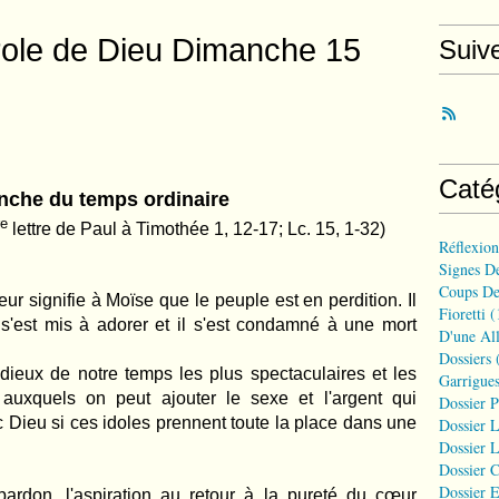
arole de Dieu Dimanche 15
Suiv
Caté
che du temps ordinaire
re
lettre de Paul à Timothée 1, 12-17;
Lc. 15, 1-32)
Réflexio
Signes D
Coups De
ur signifie à Moïse que le peuple est en perdition. Il
Fioretti
(
l s'est mis à adorer et il s'est condamné à une mort
D'une All
Dossiers
(
dieux de notre temps les plus spectaculaires et les
Garrigues
l auxquels on peut ajouter le sexe et l'argent qui
Dossier 
 Dieu si ces idoles prennent toute la place dans une
Dossier L
Dossier L
Dossier C
Dossier E
rdon, l'aspiration au retour à la pureté du cœur