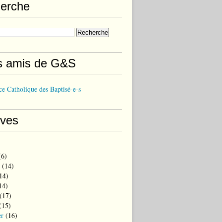
erche
s amis de G&S
e Catholique des Baptisé-e-s
ives
6)
(14)
14)
14)
(17)
(15)
er
(16)