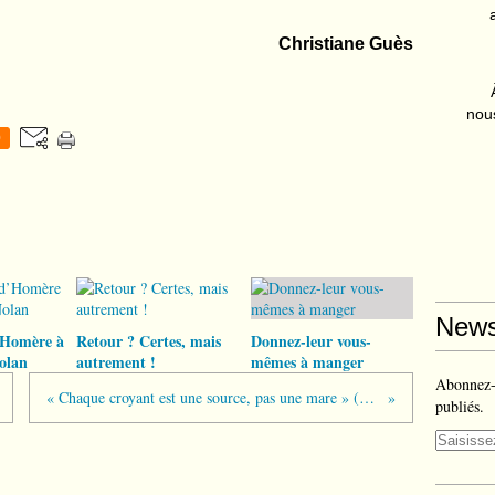
Christiane Guès
nous
0
News
’Homère à
Retour ? Certes, mais
Donnez-leur vous-
olan
autrement !
mêmes à manger
Abonnez-v
« Chaque croyant est une source, pas une mare » (Albert Rouet)
publiés.