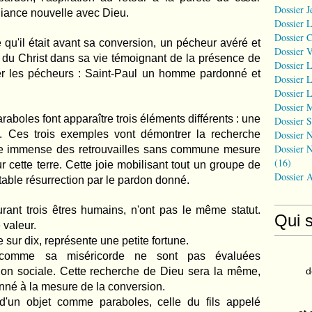
Dossier J
lliance nouvelle avec Dieu.
Dossier 
Dossier 
qu'il était avant sa conversion, un pécheur avéré et
Dossier 
on du Christ dans sa vie témoignant de la présence de
Dossier L
r les pécheurs : Saint-Paul un homme pardonné et
Dossier L
Dossier L
Dossier 
raboles font apparaître trois éléments différents : une
Dossier S
Dossier N
s. Ces trois exemples vont démontrer la recherche
Dossier N
oie immense des retrouvailles sans commune mesure
(16)
cette terre. Cette joie mobilisant tout un groupe de
Dossier 
table résurrection par le pardon donné.
urant trois êtres humains, n'ont pas le même statut.
Qui 
 valeur.
sur dix, représente une petite fortune.
comme sa miséricorde ne sont pas évaluées
d
tion sociale. Cette recherche de Dieu sera la même,
onné à la mesure de la conversion.
d'un objet comme paraboles, celle du fils appelé