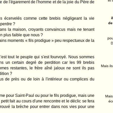
et 
ive de l'égarement de l'homme et de la joie du Père de
i
 écervelés comme cette brebis négligeant la vie
de
 perdre ?
ns la maison, croyants convaincus mais ne tenant
n plus faible que nous ?
pou
rtains moments « fils prodigue » peu respectueux de la
D
c'est tout le peuple qui s'est fourvoyé. Nous sommes
ans un certain degré de perdition car les 99 brebis
Mais ils
hmes restantes, le frère aîné jaloux ne sont ils pas
ition ?
 de près ou de loin à l'intérieur ou complices du
e pour Saint-Paul ou pour le fils prodigue, mais une
Mais 
tit fait au cours d'une rencontre et le déclic se fera
éc
trouvé la brèche pour entrer dans nos vies pour une