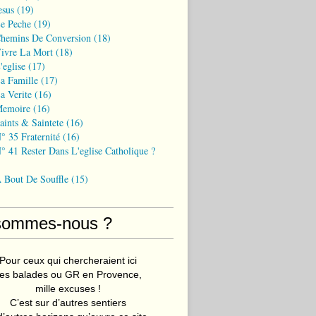
esus
(19)
Le Peche
(19)
Chemins De Conversion
(18)
Vivre La Mort
(18)
'eglise
(17)
a Famille
(17)
a Verite
(16)
Memoire
(16)
aints & Saintete
(16)
° 35 Fraternité
(16)
° 41 Rester Dans L'eglise Catholique ?
A Bout De Souffle
(15)
sommes-nous ?
Pour ceux qui chercheraient ici
es balades ou GR en Provence,
mille excuses !
C’est sur d’autres sentiers