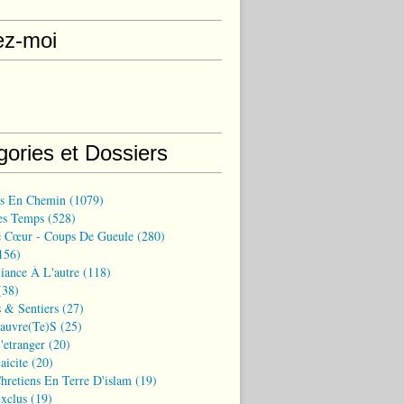
ez-moi
gories et Dossiers
ns En Chemin
(1079)
es Temps
(528)
 Cœur - Coups De Gueule
(280)
156)
iance À L'autre
(118)
38)
 & Sentiers
(27)
Pauvre(te)s
(25)
'etranger
(20)
aicite
(20)
hretiens En Terre D'islam
(19)
xclus
(19)