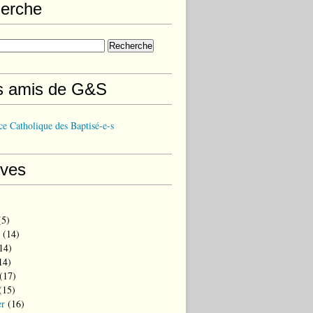
erche
s amis de G&S
e Catholique des Baptisé-e-s
ives
5)
(14)
14)
14)
(17)
(15)
er
(16)