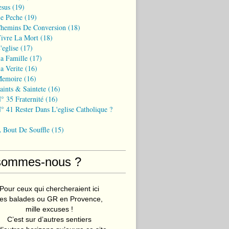
esus
(19)
Le Peche
(19)
Chemins De Conversion
(18)
Vivre La Mort
(18)
'eglise
(17)
a Famille
(17)
a Verite
(16)
Memoire
(16)
aints & Saintete
(16)
° 35 Fraternité
(16)
° 41 Rester Dans L'eglise Catholique ?
A Bout De Souffle
(15)
sommes-nous ?
Pour ceux qui chercheraient ici
es balades ou GR en Provence,
mille excuses !
C’est sur d’autres sentiers