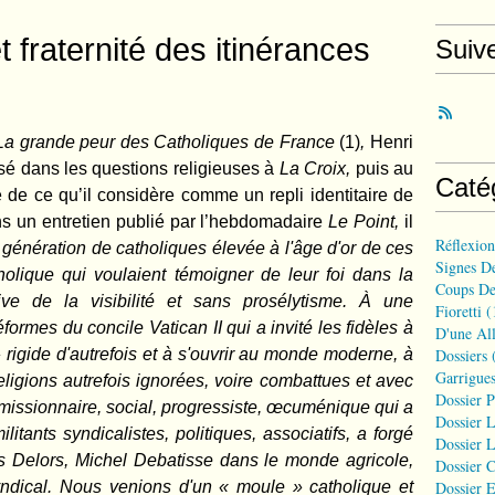
t fraternité des itinérances
Suiv
La grande peur des Catholiques de France
(1)
,
Henri
isé dans les questions religieuses à
La Croix,
puis au
Caté
 de ce qu’il considère comme un repli identitaire de
ans un entretien publié par l’hebdomadaire
Le Point,
il
Réflexio
 génération de catholiques élevée à l'âge d'or de ces
Signes D
lique qui voulaient témoigner de leur foi dans la
Coups De
ive de la visibilité et sans prosélytisme. À une
Fioretti
(
formes du concile Vatican II qui a invité les fidèles à
D'une All
» rigide d'autrefois et à s'ouvrir au monde moderne, à
Dossiers
(
Garrigues
eligions autrefois ignorées, voire combattues et avec
Dossier 
missionnaire, social, progressiste, œcuménique qui a
Dossier L
itants syndicalistes, politiques, associatifs, a forgé
Dossier L
 Delors, Michel Debatisse dans le monde agricole,
Dossier C
dical. Nous venions d'un « moule » catholique et
Dossier E