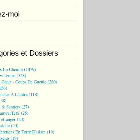
ez-moi
gories et Dossiers
ns En Chemin
(1079)
es Temps
(528)
 Cœur - Coups De Gueule
(280)
156)
iance À L'autre
(118)
38)
 & Sentiers
(27)
Pauvre(te)s
(25)
'etranger
(20)
aicite
(20)
hretiens En Terre D'islam
(19)
xclus
(19)