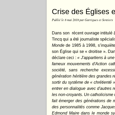
Crise des Églises e
Publié le
8 mai 2018
par Garrigues et Sentiers
Dans son récent ouvrage intitulé
Tincq qui a été journaliste spécial
Monde
de 1985 à 1998, s’inquiète
son Église qui se « droitise ». D
déclare ceci :
«
J'appartiens à une
fameux mouvements d'Action catho
société, sans recherche excess
génération héritière des grandes ré
sortir du système de « chrétienté 
entrer en dialogue avec d'autres r
les non-croyants. Un catholicisme 
fait émerger des générations de mil
des personnalités comme Jacques
Edmond Maire dans le monde syn