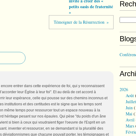
invite à créer des «
Rech
petits oasis de fraternité
»
Témoigner de la Résurrection
Blog
Conférenc
Arch
t encore entrer dans cette expérience de foi, qui y reconnaissent
2026
d’accorder leur Église à leur foi". Et au delà de cet accord à
Août
(
ourrir leur espérance, celle qui pousse sur des chemins inconnus et
Juillet
des institutions et des certitudes est le signe que les temps sont
Juin
(
et en même temps pour ressourcer tout un espace nouveau à la
Mai
(
urd héritage pesant sur nos épaules. Qui pèse "du poids d'un âne
Avril
vient si bien à ceux qui voudraient figer l'oeuvre de l'Esprit en un
Mars
luant. inventer et ressourcer, en se demandant si la pluralité des
Févri
des déviationnismes que chacune pouvait porter, les témoignages et