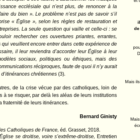
et 
issance ecclésiale qui n’est plus, de renoncer à la
 faire du bien ». Le problème n’est pas de savoir s’il
prise « Église », selon les règles de restauration et
i
de
eprises. La seule question qui vaille et celle-ci : se
ouloir rechercher ces ouvertures priantes, errantes,
 qui veuillent encore entrer dans cette expérience de
pou
saire, il leur reviendra d’accorder leur Église à leur
D
odèles sociaux, politiques ou éthiques, mais des
ommunications réciproques, faute de quoi il n’y aurait
d’itinérances chrétiennes
(3).
Mais ils
tres, de la crise vécue par des catholiques, loin de
s à se risquer, par delà les aléas de leurs institutions
la fraternité de leurs itinérances
.
Bernard Ginisty
Mais 
éc
des Catholiques de France,
éd. Grasset, 2018.
Église se droitise, voire s’extrême-droitise,
Entretien