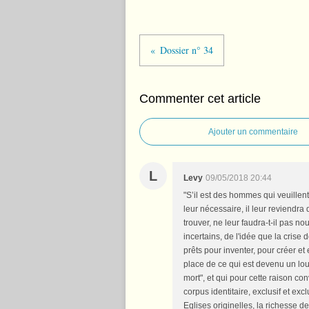
Dossier n° 34
Commenter cet article
Ajouter un commentaire
L
Levy
09/05/2018 20:44
"S’il est des hommes qui veuillen
leur nécessaire, il leur reviendra 
trouver, ne leur faudra-t-il pas n
incertains, de l'idée que la crise 
prêts pour inventer, pour créer 
place de ce qui est devenu un lo
mort", et qui pour cette raison con
corpus identitaire, exclusif et exc
Eglises originelles, la richesse 