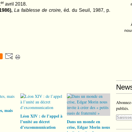
er
1
avril 2018.
1986),
La faiblesse de croire,
éd. du Seuil, 1987, p.
nous
0
News
Abonnez-v
publiés.
s, mais
Léon XIV : de l’appel à
l’unité au décret
Dans un monde en
d’excommunication
crise, Edgar Morin nous