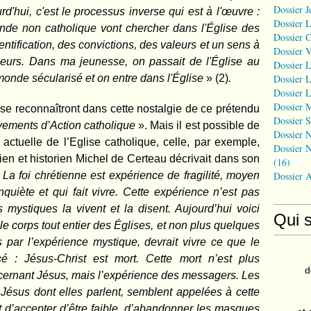
Dossier J
rd'hui, c'est le processus inverse qui est à l'œuvre :
Dossier 
nde non catholique vont chercher dans l'Église des
Dossier 
entification, des convictions, des valeurs et un sens à
Dossier 
illeurs. Dans ma jeunesse, on passait de l'Église au
Dossier L
monde sécularisé et on entre dans l'Église
» (2)
.
Dossier L
Dossier L
Dossier 
se reconnaîtront dans cette nostalgie de ce prétendu
Dossier S
ements d’Action catholique
». Mais il est possible de
Dossier N
e actuelle de l’Eglise catholique, celle, par exemple,
Dossier N
gien et historien Michel de Certeau décrivait dans son
(16)
«
La foi chrétienne est expérience de fragilité, moyen
Dossier 
nquiète et qui fait vivre. Cette expérience n’est pas
 mystiques la vivent et la disent. Aujourd’hui voici
Qui 
 le corps tout entier des Églises, et non plus quelques
s par l’expérience mystique, devrait vivre ce que le
é : Jésus-Christ est mort. Cette mort n’est plus
d
cernant Jésus, mais l’expérience des messagers. Les
 Jésus dont elles parlent, semblent appelées à cette
agit d’accepter d’être faible, d’abandonner les masques