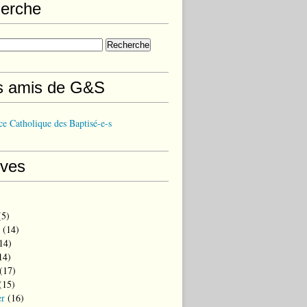
erche
s amis de G&S
e Catholique des Baptisé-e-s
ives
5)
(14)
14)
14)
(17)
(15)
er
(16)