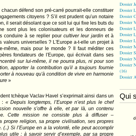
Dossier J
Dossier 
hacun défend son pré-carré pourrait-elle constituer
Dossier 
ngagements citoyens ? S'il est prudent qu'un notaire
Dossier 
, il serait désolant que ce soit lui qui fixe les buts du
Dossier L
e sont plus les colonisateurs et les donneurs de
Dossier L
les conduire à se replier pour
cultiver leur jardin
et à
Dossier L
s valeurs universelles ? L'Europe a-t-elle un projet à
Dossier 
le-même, mais pour le monde ? Il faut méditer ces
Dossier S
res fondateurs de l'Europe, qui écrivait dans ses
Dossier N
ncentré sur lui-même, il ne pourra plus, ni pour son
Dossier N
ion, apporter la contribution qu'il a toujours fournie
(16)
porter à nouveau qu'à condition de vivre en harmonie
Dossier 
oure
»
Qui 
ident tchèque Vaclav Havel s’exprimait ainsi dans un
:
« Depuis longtemps, l’Europe n’est plus le chef
ssion nouvelle s’offre à elle, et par là, un contenu
e. Cette mission ne consiste plus à diffuser –
d
 propre religion, sa propre civilisation, ses propres
 (..) Si l’Europe en a la volonté, elle peut accomplir
us utile : à savoir servir d’exemple, par sa
propre