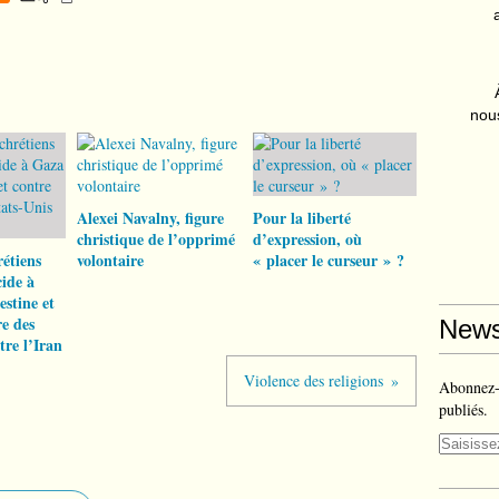
nous
Alexei Navalny, figure
Pour la liberté
christique de l’opprimé
d’expression, où
rétiens
volontaire
« placer le curseur » ?
cide à
estine et
re des
News
tre l’Iran
Violence des religions
Abonnez-v
publiés.