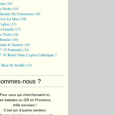
esus
(19)
Le Peche
(19)
Chemins De Conversion
(18)
Vivre La Mort
(18)
'eglise
(17)
a Famille
(17)
a Verite
(16)
Memoire
(16)
aints & Saintete
(16)
° 35 Fraternité
(16)
° 41 Rester Dans L'eglise Catholique ?
A Bout De Souffle
(15)
sommes-nous ?
Pour ceux qui chercheraient ici
es balades ou GR en Provence,
mille excuses !
C’est sur d’autres sentiers