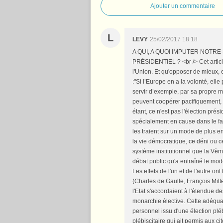
Ajouter un commentaire
L
LEVY
25/02/2017 18:18
A QUI, A QUOI IMPUTER NOTRE
PRÉSIDENTIEL ? <br /> Cet article
l'Union. Et qu'opposer de mieux, 
:"Si l’Europe en a la volonté, ell
servir d’exemple, par sa propre m
peuvent coopérer pacifiquement, s
étant, ce n'est pas l'élection pr
spécialement en cause dans le fai
les traient sur un mode de plus e
la vie démocratique, ce déni ou c
système institutionnel que la Vèm
débat public qu'a entraîné le mod
Les effets de l'un et de l'autre on
(Charles de Gaulle, François Mitt
l'Etat s'accordaient à l'étendue 
monarchie élective. Cette adéquat
personnel issu d'une élection plébi
plébiscitaire qui ait permis aux ci