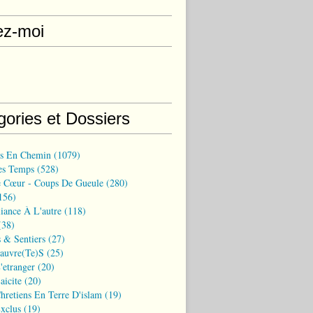
ez-moi
gories et Dossiers
ns En Chemin
(1079)
es Temps
(528)
 Cœur - Coups De Gueule
(280)
156)
iance À L'autre
(118)
38)
 & Sentiers
(27)
Pauvre(te)s
(25)
'etranger
(20)
aicite
(20)
hretiens En Terre D'islam
(19)
xclus
(19)