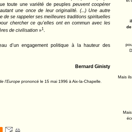
et 
que toute une variété de peuples
peuvent coopérer
utant une once de leur originalité. (...) Une autre
le de se rappeler ses meilleures traditions spirituelles
i
, pour chercher ce qu’elles ont en commun avec les
de
1
res de civilisation
»
.
pou
veau d’un engagement politique à la hauteur des
D
Bernard Ginisty
Mais ils
de l’Europe
prononcé le 15 mai 1996 à Aix-la-Chapelle.
Mais 
éc
0