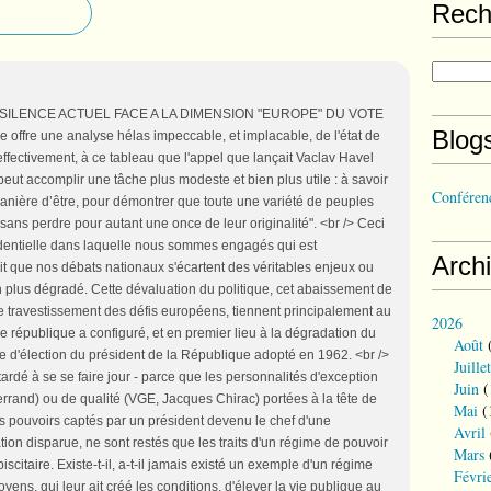
Rech
 SILENCE ACTUEL FACE A LA DIMENSION "EUROPE" DU VOTE
Blog
 offre une analyse hélas impeccable, et implacable, de l'état de
effectivement, à ce tableau que l'appel que lançait Vaclav Havel
e peut accomplir une tâche plus modeste et bien plus utile : à savoir
Conférenc
anière d’être, pour démontrer que toute une variété de peuples
ans perdre pour autant une once de leur originalité". <br /> Ceci
ésidentielle dans laquelle nous sommes engagés qui est
Arch
t que nos débats nationaux s'écartent des véritables enjeux ou
n plus dégradé. Cette dévaluation du politique, cet abaissement de
e travestissement des défis européens, tiennent principalement au
2026
e république a configuré, et en premier lieu à la dégradation du
Août
(
e d'élection du président de la République adopté en 1962. <br />
Juillet
t tardé à se se faire jour - parce que les personnalités d'exception
Juin
(
errand) ou de qualité (VGE, Jacques Chirac) portées à la tête de
Mai
(
des pouvoirs captés par un président devenu le chef d'une
Avril
ion disparue, ne sont restés que les traits d'un régime de pouvoir
Mars
scitaire. Existe-t-il, a-t-il jamais existé un exemple d'un régime
Févri
toyens, qui leur ait créé les conditions, d'élever la vie publique au