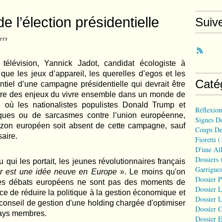
e l’élection présidentielle
Suiv
ers
élévision, Yannick Jadot, candidat écologiste à
é que les jeux d’appareil, les querelles d’egos et les
Caté
entiel d’une campagne présidentielle qui devrait être
attre des enjeux du vivre ensemble dans un monde de
e où les nationalistes populistes Donald Trump et
Réflexio
taques ou de sarcasmes contre l’union européenne,
Signes D
orizon européen soit absent de cette campagne, sauf
Coups De
aire.
Fioretti
(
D'une All
Dossiers
(
qui les portait, les jeunes révolutionnaires français
Garrigues
r est une idée neuve en Europe
». Le moins qu'on
Dossier 
i les débats européens ne sont pas des moments de
Dossier L
ce de réduire la politique à la gestion économique et
Dossier L
conseil de gestion d'une holding chargée d'optimiser
Dossier C
pays membres.
Dossier E