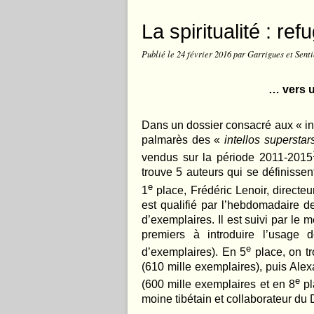
La spiritualité : r
Publié le
24 février 2016
par Garrigues et Senti
… vers u
Dans un dossier consacré aux « int
palmarès des «
intellos superstars
vendus sur la période 2011-2015
trouve 5 auteurs qui se définissen
e
1
place, Frédéric Lenoir, directe
est qualifié par l’hebdomadaire 
d’exemplaires. Il est suivi par le
premiers à introduire l’usage 
e
d’exemplaires). En 5
place, on tr
(610 mille exemplaires), puis Ale
e
(600 mille exemplaires et en 8
pl
moine tibétain et collaborateur du