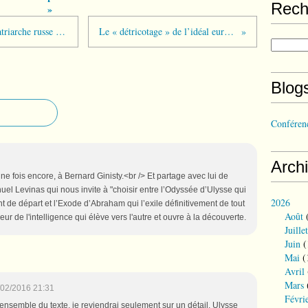
Rech
»
Cuba - rencontre historique entre le patriarche russe et le Pape
Le « détricotage » de l’idéal européen ?
Blog
Conférenc
Arch
une fois encore, à Bernard Ginisty.<br /> Et partage avec lui de
l Levinas qui nous invite à "choisir entre l’Odyssée d’Ulysse qui
2026
nt de départ et l’Exode d’Abraham qui l’exile définitivement de tout
Août
(
r de l'intelligence qui élève vers l'autre et ouvre à la découverte.
Juillet
Juin
(
Mai
(
Avril
Mars
/02/2016 21:31
Févri
'ensemble du texte, je reviendrai seulement sur un détail. Ulysse