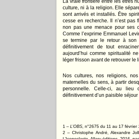
La vraie frontière entre les êtres hu
culture, ni à la religion. Elle sép
sont arrivés et installés. Être sp
cesse en recherche. Il n’est pas 
non pas une menace pour ses ce
Comme l’exprime Emmanuel Levinas
se termine par le retour à son 
définitivement de tout enraci
aujourd’hui comme spiritualité n
léger frisson avant de retrouver le li
Nos cultures, nos religions, n
maternelles du sens, à partir des
personnelle. Celle-ci, au lie
définitivement d’un paisible séjour 
1 –
L’OBS
, n°2675 du 11 au 17 février
2 – Christophe André, Alexandre Jol
L’Iconoclaste, Allary éditions, 2016, pa