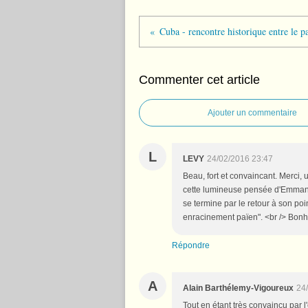
Commenter cet article
Ajouter un commentaire
L
LEVY
24/02/2016 23:47
Beau, fort et convaincant. Merci, 
cette lumineuse pensée d'Emmanue
se termine par le retour à son poi
enracinement païen". <br /> Bonheu
Répondre
A
Alain Barthélemy-Vigoureux
24
Tout en étant très convaincu par l