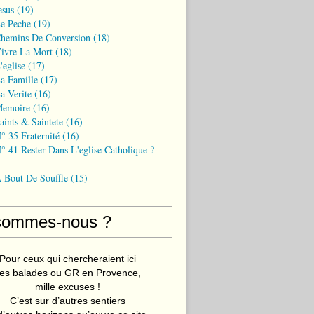
esus
(19)
Le Peche
(19)
Chemins De Conversion
(18)
Vivre La Mort
(18)
'eglise
(17)
a Famille
(17)
a Verite
(16)
Memoire
(16)
aints & Saintete
(16)
° 35 Fraternité
(16)
° 41 Rester Dans L'eglise Catholique ?
A Bout De Souffle
(15)
sommes-nous ?
Pour ceux qui chercheraient ici
es balades ou GR en Provence,
mille excuses !
C’est sur d’autres sentiers