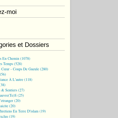
ez-moi
gories et Dossiers
ns En Chemin
(1078)
es Temps
(528)
 Cœur - Coups De Gueule
(280)
156)
iance À L'autre
(118)
38)
 & Sentiers
(27)
Pauvre(te)s
(25)
'etranger
(20)
aicite
(20)
hretiens En Terre D'islam
(19)
xclus
(19)