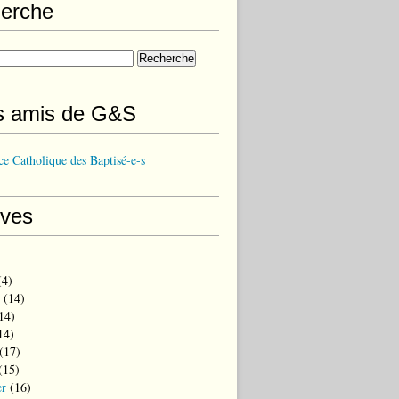
erche
s amis de G&S
e Catholique des Baptisé-e-s
ives
4)
(14)
14)
14)
(17)
(15)
er
(16)