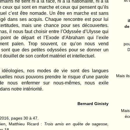
et 
mains ne tient ni à la race, ni à la nationalité, ni à la
are ceux qui sont en marche et ceux qui pensent qu’ils
irituel c’est être nomade. Un être en marche est sans
figé dans ses acquis. Chaque rencontre est pour lui
i
rtitudes, mais une chance pour ses découvertes.
de
, il nous faut choisir entre l’Odyssée d’Ulysse qui
point de départ et l’Exode d’Abraham qui l’exile
nement païen. Trop souvent, ce qu’on nous vend
pou
e sont que des petites odyssées pour se donner un
D
t douillet de son confort matériel et intellectuel.
os idéologies, nos modes de vie sont des langues
Mais ils
quelles nous pouvons prendre le risque d’une parole
u de nous enfermer sur nous-mêmes, nous exile
dans notre intériorité.
Bernard Ginisty
Mais 
éc
 2016, pages 30 à 47.
lien, Matthieu Ricard :
Trois amis en quête de sagesse,
ge 18.