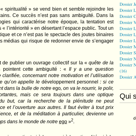
Dossier J
 « spiritualité » se vend bien et semble rejoindre les
Dossier 
ains. Ce succès n’est pas sans ambiguïté. Dans la
Dossier 
ies qui caractérise notre époque, la tentation est
Dossier 
Dossier L
 l’intériorité » en désertant l’espace public. Tout un
Dossier L
ique et ce n’est pas le spectacle des joutes binaires
Dossier L
 les médias qui risque de redonner envie de s’engager
Dossier 
Dossier S
Dossier N
 de publier un ouvrage collectif sur la «
quête de la
Dossier N
ls pointent cette ambiguïté : «
Il y a une question
(16)
clarifiée, concernant notre motivation et l’utilisation
Dossier 
ce qu’on appelle le
développement personnel
: si ce
 dans la bulle de notre
ego
, on va le nourrir, le polir,
Qui 
fortantes, mais ce sera toujours dans une optique
du but, car la recherche de la plénitude ne peut
e et l’ouverture aux autres. Il faut éviter à tout prix
ence, et de la méditation à particulier, devienne un
d
2
emps dans le monde de notre
ego
»
.