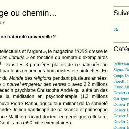
efuge ou chemin…
Suiv
ers
ne fraternité universelle ?
Caté
ellectuels et l’argent », le magazine
L’OBS
dresse le
 en librairie
» en fonction du nombre d’exemplaires
1
Réflexio
. Dans les 8 premières places de ce palmarès on
Signes D
t par leurs recherches humanistes et spirituelles. En
Coups De
ur du
Monde des religions
pendant plusieurs années,
Fioretti
(
de «
nouvel empereur des ventes
» avec 2,2 millions
D'une All
 médecin psychiatre Christophe André qui a été un des
Dossiers
(
de la méditation en psychothérapie (1,2 millions
Garrigues
ouve Pierre Rahbi, agriculteur militant de la sobriété
Dossier 
xandre Jollien handicapé de naissance et philosophe
Dossier L
Dossier L
ace Matthieu Ricard docteur en génétique cellulaire,
Dossier C
 Dalaï Lama (550 mille exemplaires).
Dossier E