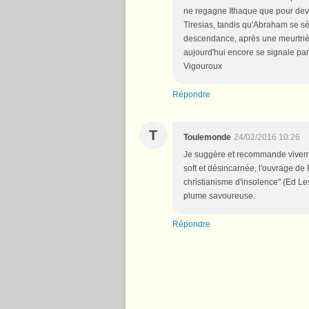
ne regagne Ithaque que pour devo
Tiresias, tandis qu'Abraham se sé
descendance, après une meurtrière
aujourd'hui encore se signale par 
Vigouroux
Répondre
T
Toulemonde
24/02/2016 10:26
Je suggère et recommande vivemen
soft et désincarnée, l'ouvrage de
christianisme d'insolence" (Ed Le
plume savoureuse.
Répondre