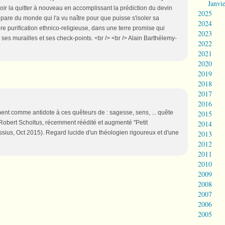
Janvi
ir la quitter à nouveau en accomplissant la prédiction du devin
2025
pare du monde qui l'a vu naître pour que puisse s'isoler sa
2024
 purification ethnico-religieuse, dans une terre promise qui
2023
ses murailles et ses check-points. <br /> <br /> Alain Barthélemy-
2022
2021
2020
2019
2018
2017
2016
t comme antidote à ces quêteurs de : sagesse, sens, ... quête
2015
 Robert Scholtus, récemment réédité et augmenté "Petit
2014
ssius, Oct 2015). Regard lucide d'un théologien rigoureux et d'une
2013
2012
2011
2010
2009
2008
2007
2006
2005