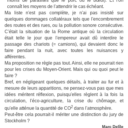
moins de parasites que le porc ou le bœuf). Et l'on
connaît les moyens de l'attendrir le cas échéant.
Ma liste n'est pas complète, je n'ai pas insisté sur
quelques dommages collatéraux tels que l'encombrement
des routes et des rues, ou la pollution sonore consécutive.
C'était la situation de la Rome antique où la circulation
était telle le jour que l'empereur avait dû interdire le
passage des chariots (= camions), qui devaient donc le
faire pendant la nuit, avec toutes les nuisances y
afférentes.
Ma proposition ne règle pas tout. Ainsi, elle ne pourrait rien
pour les crises du Moyen-Orient. Mais qui ou quoi peut le
faire ?
Bref, en négligeant quelques détails, à traiter au fur et à
mesure de leurs apparitions, ne pensez-vous pas que mes
idées méritent réflexion, puisqu'elles règlent à la fois la
circulation, l'éco-agriculture, la crise du chômage, et
2
qu'elle atténue la quantité de CO
dans l'atmosphère.
Peut-être cela pourrait-il mériter une distinction du jury de
Stockholm ?
Marc Delîle