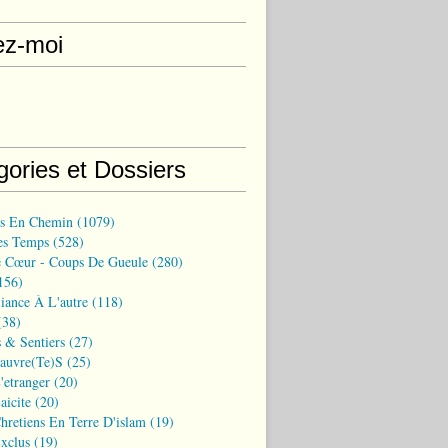
ez-moi
gories et Dossiers
ns En Chemin
(1079)
es Temps
(528)
 Cœur - Coups De Gueule
(280)
156)
iance À L'autre
(118)
38)
 & Sentiers
(27)
Pauvre(te)s
(25)
'etranger
(20)
aicite
(20)
hretiens En Terre D'islam
(19)
xclus
(19)