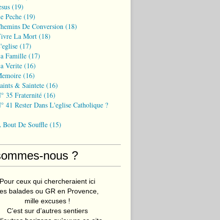
esus
(19)
Le Peche
(19)
Chemins De Conversion
(18)
Vivre La Mort
(18)
'eglise
(17)
a Famille
(17)
a Verite
(16)
Memoire
(16)
aints & Saintete
(16)
° 35 Fraternité
(16)
° 41 Rester Dans L'eglise Catholique ?
A Bout De Souffle
(15)
sommes-nous ?
Pour ceux qui chercheraient ici
es balades ou GR en Provence,
mille excuses !
C’est sur d’autres sentiers