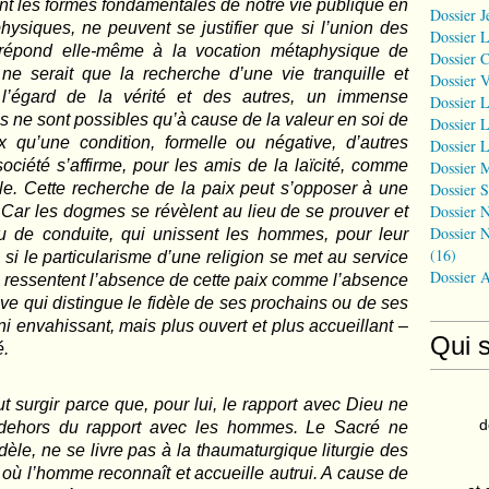
ent les formes fondamentales de notre vie publique en
Dossier J
ysiques, ne peuvent se justifier que si l’union des
Dossier 
 répond elle-même à la vocation métaphysique de
Dossier 
ne serait que la recherche d’une vie tranquille et
Dossier 
 l’égard de la vérité et des autres, un immense
Dossier L
es ne sont possibles qu’à cause de la valeur en soi de
Dossier L
 qu’une condition, formelle ou négative, d’autres
Dossier L
 société s’affirme, pour les amis de la laïcité, comme
Dossier 
Dossier S
ale. Cette recherche de la paix peut s’opposer à une
Dossier N
 Car les dogmes se révèlent au lieu de se prouver et
Dossier N
u de conduite, qui unissent les hommes, pour leur
(16)
 si le particularisme d’une religion se met au service
Dossier 
es ressentent l’absence de cette paix comme l’absence
tive qui distingue le fidèle de ses prochains ou de ses
 ni envahissant, mais plus ouvert et plus accueillant –
Qui 
é.
ut surgir parce que, pour lui, le rapport avec Dieu ne
d
dehors du rapport avec les hommes. Le Sacré ne
èle, ne se livre pas à la thaumaturgique liturgie des
 où l’homme reconnaît et accueille autrui. A cause de