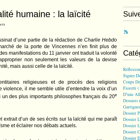
lité humaine : la laïcité
Suiv
iers
sinat d’une partie de la rédaction de
Charlie
Hebdo
marché de la porte de Vincennes n’en finit plus de
Caté
des manifestations du 11 janvier ont traduit la volonté
approprier non seulement les valeurs de la devise
rnité, mais aussi celle de la laïcité.
Réflexio
Signes D
Coups De
ntitaires religieuses et de procès des religions
Fioretti
(
violence, il me semble utile d’entendre la voix d’un
D'une All
e
ssi un des plus importants philosophes français du 20
Dossiers
(
Garrigues
Dossier 
Dossier L
extrait d’un de ses écrits sur la laïcité qui me paraît
Dossier L
ïsme et éclairer nos débats actuels.
Dossier C
Dossier E