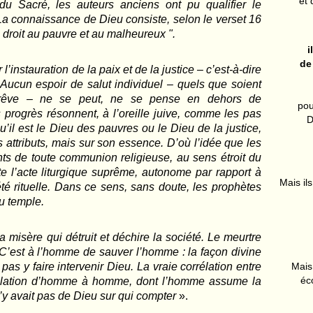
et 
 du Sacré, les auteurs anciens ont pu qualifier le
La connaissance de Dieu consiste, selon le verset 16
e droit au pauvre et au malheureux ".
i
de
 l’instauration de la paix et de la justice – c’est-à-dire
 Aucun espoir de salut individuel – quels que soient
e rêve – ne se peut, ne se pense en dehors de
pou
 progrès résonnent, à l’oreille juive, comme les pas
D
il est le Dieu des pauvres ou le Dieu de la justice,
 attributs, mais sur son essence. D’où l’idée que les
ts de toute communion religieuse, au sens étroit du
te l’acte liturgique suprême, autonome par rapport à
Mais ils
été rituelle. Dans ce sens, sans doute, les prophètes
du temple.
misère qui détruit et déchire la société. Le meurtre
 C’est à l’homme de sauver l’homme : la façon divine
Mais 
pas y faire intervenir Dieu. La vraie corrélation entre
éc
elation d’homme à homme, dont l’homme assume la
’y avait pas de Dieu sur qui compter
».