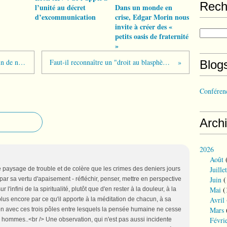
Rech
l’unité au décret
Dans un monde en
d’excommunication
crise, Edgar Morin nous
invite à créer des «
petits oasis de fraternité
»
Provençaux, le Synode romain a besoin de nous !
Faut-il reconnaître un "droit au blasphème" ?
Blog
Conférenc
Arch
2026
Août
(
Juillet
le paysage de trouble et de colère que les crimes des deniers jours
Juin
(
 par sa vertu d'apaisement - réfléchir, penser, mettre en perspective
Mai
(
l'infini de la spiritualité, plutôt que d'en rester à la douleur, à la
Avril
plus encore par ce qu'il apporte à la méditation de chacun, à sa
Mars
ion avec ces trois pôles entre lesquels la pensée humaine ne cesse
Févri
 les hommes..<br /> Une observation, qui n'est pas aussi incidente