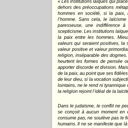
«
Les institutions laïques qui plac
dehors des préoccupations métaph
hommes en société, si la paix,
l’homme. Sans cela, le laïcisme 
paresseuse, une indifférence à
scepticisme. Les institutions laïqu
la paix entre les hommes. Mieux
valeurs qui seraient positives, la
valeur positive et valeur primordi
religion, inséparable des dogmes.
heurtent les formes de pensée o
apporter discorde et division. Mais
de la paix, au point que ses fidèl
de leur dieu, si la vocation subjec
lointains, ne le rend ni tyrannique
la religion rejoint l’idéal de la laïcit
Dans le judaïsme, le conflit ne pe
se conçoit à aucun moment en 
consume pas, ne soulève pas le fid
humains. Il ne se manifeste que là