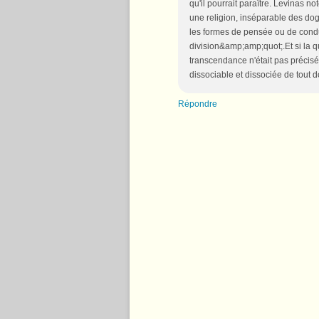
qu'il pourrait paraître. Levinas 
une religion, inséparable des dog
les formes de pensée ou de condu
division&amp;amp;quot;.Et si la 
transcendance n'était pas précisé
dissociable et dissociée de tout do
Répondre