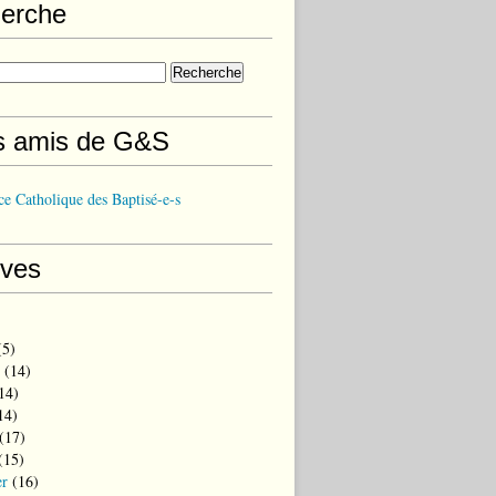
erche
s amis de G&S
e Catholique des Baptisé-e-s
ives
5)
(14)
14)
14)
(17)
(15)
er
(16)