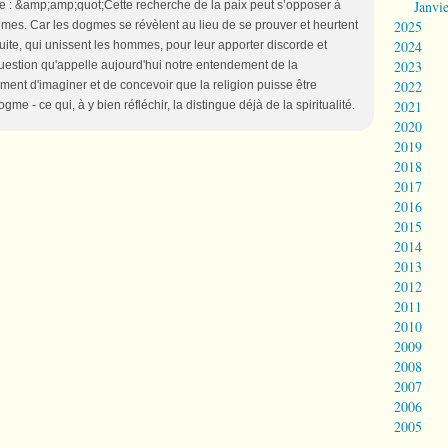
Janvi
note : &amp;amp;quot;Cette recherche de la paix peut s’opposer à
2025
mes. Car les dogmes se révèlent au lieu de se prouver et heurtent
2024
ite, qui unissent les hommes, pour leur apporter discorde et
2023
question qu'appelle aujourd'hui notre entendement de la
2022
ment d'imaginer et de concevoir que la religion puisse être
2021
gme - ce qui, à y bien réfléchir, la distingue déjà de la spiritualité.
2020
2019
2018
2017
2016
2015
2014
2013
2012
2011
2010
2009
2008
2007
2006
2005