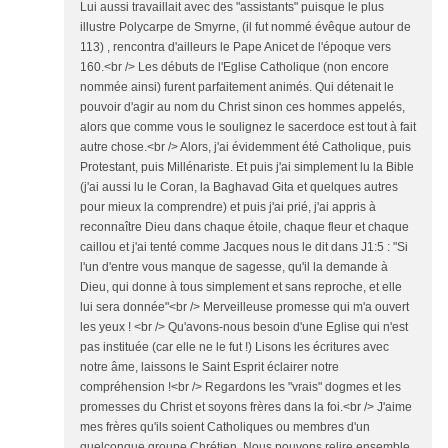
Lui aussi travaillait avec des "assistants" puisque le plus
illustre Polycarpe de Smyrne, (il fut nommé évêque autour de
113) , rencontra d'ailleurs le Pape Anicet de l'époque vers
160.<br /> Les débuts de l'Eglise Catholique (non encore
nommée ainsi) furent parfaitement animés. Qui détenait le
pouvoir d'agir au nom du Christ sinon ces hommes appelés,
alors que comme vous le soulignez le sacerdoce est tout à fait
autre chose.<br /> Alors, j'ai évidemment été Catholique, puis
Protestant, puis Millénariste. Et puis j'ai simplement lu la Bible
(j'ai aussi lu le Coran, la Baghavad Gita et quelques autres
pour mieux la comprendre) et puis j'ai prié, j'ai appris à
reconnaître Dieu dans chaque étoile, chaque fleur et chaque
caillou et j'ai tenté comme Jacques nous le dit dans J1:5 : "Si
l'un d'entre vous manque de sagesse, qu'il la demande à
Dieu, qui donne à tous simplement et sans reproche, et elle
lui sera donnée"<br /> Merveilleuse promesse qui m'a ouvert
les yeux ! <br /> Qu'avons-nous besoin d'une Eglise qui n'est
pas instituée (car elle ne le fut !) Lisons les écritures avec
notre âme, laissons le Saint Esprit éclairer notre
compréhension !<br /> Regardons les "vrais" dogmes et les
promesses du Christ et soyons frères dans la foi.<br /> J'aime
mes frères qu'ils soient Catholiques ou membres d'un
quelconque groupe Chrétien. Nous pouvons relire ensemble