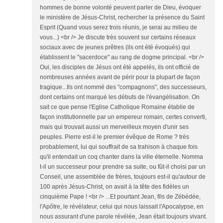
hommes de bonne volonté peuvent parler de Dieu, évoquer
le ministère de Jésus-Christ, rechercher la présence du Saint
Esprit (Quand vous serez trois réunis, je serai au milieu de
vous...) <br /> Je discute très souvent sur certains réseaux
sociaux avec de jeunes prêtres (ils ont été évoqués) qui
établissent le "sacerdoce" au rang de dogme principal. <br />
Oui, les disciples de Jésus ont été appelés, ils ont officié de
nombreuses années avant de périr pour la plupart de façon
tragique...Ils ont nommé des "compagnons", des successeurs,
dont certains ont marqué les débuts de l'évangélisation. On
sait ce que pense l'Eglise Catholique Romaine établie de
façon institutionnelle par un empereur romain, certes converti,
mais qui trouvait aussi un merveilleux moyen d'unir ses
peuples. Pierre est-il le premier évêque de Rome ? très
probablement, lui qui souffrait de sa trahison à chaque fois
qu'il entendait un coq chanter dans la ville éternelle. Nomma
t-il un successeur pour prendre sa suite, ou fût-il choisi par un
Conseil, une assemblée de frères, toujours est-il qu'autour de
100 après Jésus-Christ, on avait à la tête des fidèles un
cinquième Pape ! <br /> ...Et pourtant Jean, fils de Zébédée,
l'Apôtre, le révélateur, celui qui nous laissait l'Apocalypse, en
nous assurant d'une parole révélée, Jean était toujours vivant.