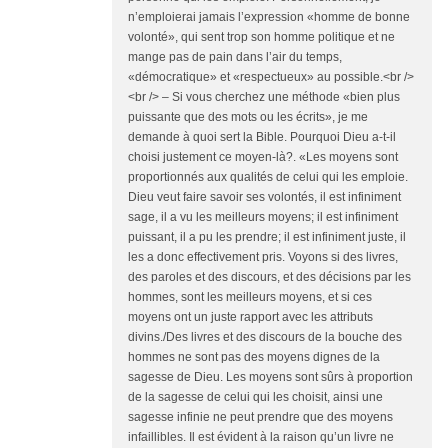
n’emploierai jamais l’expression «homme de bonne
volonté», qui sent trop son homme politique et ne
mange pas de pain dans l’air du temps,
«démocratique» et «respectueux» au possible.<br />
<br /> – Si vous cherchez une méthode «bien plus
puissante que des mots ou les écrits», je me
demande à quoi sert la Bible. Pourquoi Dieu a-t-il
choisi justement ce moyen-là?. «Les moyens sont
proportionnés aux qualités de celui qui les emploie.
Dieu veut faire savoir ses volontés, il est infiniment
sage, il a vu les meilleurs moyens; il est infiniment
puissant, il a pu les prendre; il est infiniment juste, il
les a donc effectivement pris. Voyons si des livres,
des paroles et des discours, et des décisions par les
hommes, sont les meilleurs moyens, et si ces
moyens ont un juste rapport avec les attributs
divins./Des livres et des discours de la bouche des
hommes ne sont pas des moyens dignes de la
sagesse de Dieu. Les moyens sont sûrs à proportion
de la sagesse de celui qui les choisit, ainsi une
sagesse infinie ne peut prendre que des moyens
infaillibles. Il est évident à la raison qu’un livre ne