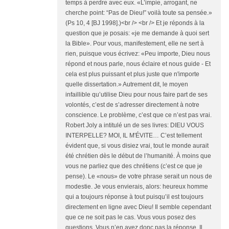
temps à perdre avec eux. «L’impie, arrogant, ne
cherche point: “Pas de Dieu!” voilà toute sa pensée.»
(Ps 10, 4 [BJ 1998].)<br /> <br /> Et je réponds à la
question que je posais: «je me demande à quoi sert
la Bible». Pour vous, manifestement, elle ne sert à
rien, puisque vous écrivez: «Peu importe, Dieu nous
répond et nous parle, nous éclaire et nous guide - Et
cela est plus puissant et plus juste que n'importe
quelle dissertation.» Autrement dit, le moyen
infaillible qu’utilise Dieu pour nous faire part de ses
volontés, c’est de s’adresser directement à notre
conscience. Le problème, c’est que ce n’est pas vrai.
Robert Joly a intitulé un de ses livres: DIEU VOUS
INTERPELLE? MOI, IL M'ÉVITE… C’est tellement
évident que, si vous disiez vrai, tout le monde aurait
été chrétien dès le début de l’humanité. À moins que
vous ne parliez que des chrétiens (c’est ce que je
pense). Le «nous» de votre phrase serait un nous de
modestie. Je vous envierais, alors: heureux homme
qui a toujours réponse à tout puisqu’il est toujours
directement en ligne avec Dieu! Il semble cependant
que ce ne soit pas le cas. Vous vous posez des
questions. Vous n’en avez donc pas la réponse. Il