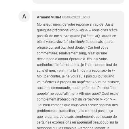
A
Armand Vulliet
08/06/2023 16:48
Monsieur, merci de votre réponse si rapide. Juste
quelques précisions:<br /> <br /> – Vous dites n’être
pas sûr de me suivre quand j’ai écrit: «Qu'aurait-ce
été si vous aviez été chrétien!» Je pensais que la
phrase qui suit ôtait tout doute: «Car tout votre
commentaire, relativement long, n’est qu’une
déclaration d’amour éperdue à Jésus.» Votre
«orthodoxie irréprochable», je l’ai reconnue tout de
suite et non, «enfin», à la fin de ma réponse.<br />
Moi, par contre, je ne vous suis pas du tout quand
vous écrivez à propos du baptême: «Aucune histoire,
aucune communauté, aucun prêtre ou Pasteur "non
appelé" ne peut l'affirmer.» Affirmer quoi? Quel est le
complément d’objet direct du verbe?<br /> <br /> –
J’ai bien compris que vous vous fichiez pas mal des
problèmes de traduction, mais ce n’est pas de ça
que je parlais. Je disais simplement que l’usage de
certaines expressions en apprenait beaucoup sur la
personne qui les emploie. Personnellement, je