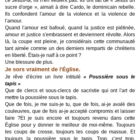
ce Jésus-là, ils n'en veulent pas. Ils ont fait de « Jésus un
sucre d'orge », aimait à dire Cardo, le dominicain rebelle.
Ils confondent l'amour de la violence et la violence de
l'amour.
Quand l'amour est bafoué, quand la justice est piétinée,
amour et justice s'embrassent et deviennent révolte. Alors
là, la coupe est pleine, je considérais cette communauté
tant aimée comme un des derniers remparts de chrétiens
en liberté. Étais-je naïf à ce point ?
Une blessure de plus.
Je sors vraiment de l'Église.
Je rêve d'écrire un livre intitulé
« Poussière sous le
tapis »
Que de clercs et sous-clercs de sacristie qui ont l'art de
mettre la poussière sous le tapis.
Que de fois, je me suis-je tu, que de fois, ai-je avalé des
couleuvres, que de fois ai-je accepté compromis et laisser
faire ?
Et je suis encore et toujours revenu dans cette
Église pour y donner le meilleur de moi-même. Toujours
les coups de crosse, toujours les coups de massue. Et
toujours la poussière sous le tapis. Trop, c'est trop.