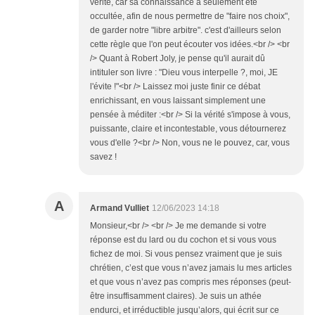
vérité, car sa connaissance a seulement été
occultée, afin de nous permettre de "faire nos choix",
de garder notre "libre arbitre". c'est d'ailleurs selon
cette règle que l'on peut écouter vos idées.<br /> <br
/> Quant à Robert Joly, je pense qu'il aurait dû
intituler son livre : "Dieu vous interpelle ?, moi, JE
l'évite !"<br /> Laissez moi juste finir ce débat
enrichissant, en vous laissant simplement une
pensée à méditer :<br /> Si la vérité s'impose à vous,
puissante, claire et incontestable, vous détournerez
vous d'elle ?<br /> Non, vous ne le pouvez, car, vous
savez !
A
Armand Vulliet
12/06/2023 14:18
Monsieur,<br /> <br /> Je me demande si votre
réponse est du lard ou du cochon et si vous vous
fichez de moi. Si vous pensez vraiment que je suis
chrétien, c’est que vous n’avez jamais lu mes articles
et que vous n’avez pas compris mes réponses (peut-
être insuffisamment claires). Je suis un athée
endurci, et irréductible jusqu’alors, qui écrit sur ce