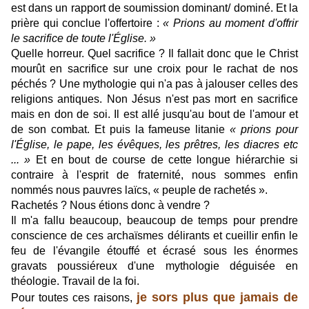
est dans un rapport de soumission dominant/ dominé. Et la
prière qui conclue l'offertoire :
« Prions au moment d'offrir
le sacrifice de toute l'Église. »
Quelle horreur. Quel sacrifice ? Il fallait donc que le Christ
mourût en sacrifice sur une croix pour le rachat de nos
péchés ? Une mythologie qui n'a pas à jalouser celles des
religions antiques. Non Jésus n'est pas mort en sacrifice
mais en don de soi. Il est allé jusqu'au bout de l'amour et
de son combat. Et puis la fameuse litanie
« prions pour
l'Église, le pape, les évêques, les prêtres, les diacres etc
... »
Et en bout de course de cette longue hiérarchie si
contraire à l'esprit de fraternité, nous sommes enfin
nommés nous pauvres laïcs, « peuple de rachetés ».
Rachetés ? Nous étions donc à vendre ?
Il m'a fallu beaucoup, beaucoup de temps pour prendre
conscience de ces archaïsmes délirants et cueillir enfin le
feu de l'évangile étouffé et écrasé sous les énormes
gravats poussiéreux d'une mythologie déguisée en
théologie. Travail de la foi.
je sors plus que jamais de
Pour toutes ces raisons,