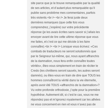
site parce que je le trouve remarquable par la qualité
de ses articles, et d’autant plus remarquable qu’il
publie sans problème mes commentaires, parfois
très violents.<br /> <br /> Je ferai juste deux
dernières remarques (que cette fois vous
comprendrez, j’espère) sur votre précédente
réponse (je les avais écrites sans savoir si j’allais les
envoyer avant de lire cette ultime réponse que vous
me faites, et c’est ce qui me décide à les faire
connaître).<br /> <br /> Lorsque vous écrivez: «Ces
combats de traducteurs ne seront solutionnés que
par le Seigneur lui-même, qui, nous ayant affranchis
de la damnation, nous fera enfin connaître toutes
vérités», êtes-vous simplement en train de réciter le
Credo (les chrétiens seront sauvés, les autres seront
damnés), ou êtes-vous en train de dire que TOUS les
hommes connaîtront la vérité dans la vie éternelle,
après avoir été TOUS «affranchis de la damnation»?
Vu votre profonde orthodoxie, j’opte pour la première
hypothèse. Autrement dit, si c’est le cas, vous ne me
répondez pas et m’ignorez royalement car les athées
ne vous concernent en rien et vous n’avez pas de