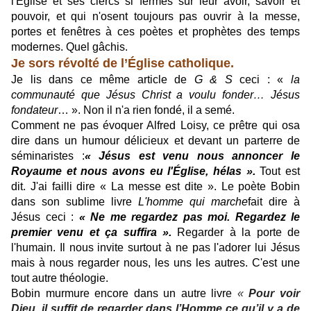
l'Église et ses clercs si fermés sur leur avoir, savoir et
pouvoir, et qui n'osent toujours pas ouvrir à la messe,
portes et fenêtres à ces poètes et prophètes des temps
modernes. Quel gâchis.
Je sors révolté de l’Église catholique.
Je lis dans ce même article de
G & S
ceci : «
la
communauté que Jésus Christ a voulu fonder… Jésus
fondateur
… ». Non il n'a rien fondé, il a semé.
Comment ne pas évoquer Alfred Loisy, ce prêtre qui osa
dire dans un humour délicieux et devant un parterre de
séminaristes :
« Jésus est venu nous annoncer le
Royaume et nous avons eu l'Église, hélas ».
Tout est
dit. J'ai failli dire « La messe est dite ». Le poète Bobin
dans son sublime livre
L'homme qui marche
fait dire à
Jésus ceci :
« Ne me regardez pas moi. Regardez le
premier venu et ça suffira ».
Regarder à la porte de
l'humain. Il nous invite surtout à ne pas l'adorer lui Jésus
mais à nous regarder nous, les uns les autres. C'est une
tout autre théologie.
Bobin murmure encore dans un autre livre
«
Pour voir
Dieu, il suffit de regarder dans l’Homme ce qu’il y a de