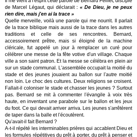
Il me vient à l'esprit cette parole de Bernard Feillet, disciple
de Marcel Légaut, qui déclarait :
« De Dieu, je ne peux
rien dire, mais j'en ai la trace »
Quelle merveille, voilà une parole qui me nourrit. Il parlait
de la trace biblique mais aussi de la trace dans les autres
traditions et celle de ses rencontres. Bernard,
accessoirement prêtre, mais si éloigné de la machine
cléricale, fut appelé un jour à remplacer un curé pour
célébrer une messe de la fête votive d'un village. Chaque
ville a son saint patron. Et la messe se célébra en plein air
sur un stade communal. L'assemblée occupait la moitié du
stade et des jeunes jouaient au ballon sur l'autre moitié
non loin. Le choc des cultures. Deux religions se croisent.
Fallait-il coloniser le stade et chasser les jeunes ? Surtout
pas. Bernard se mit à commenter l'évangile à voix très
haute, en inventant une parabole sur le ballon et les jeux
du foot. Ce qui devait arriver arriva. Les jeunes s'arrêtèrent
de taper dans la balle et l'écoutèrent.
Qu'avait-il fait Bernard ?
A-t-il répété les interminables prières qui accablent Dieu et
les formules répétitives du prêt à porter, du prêt à penser et