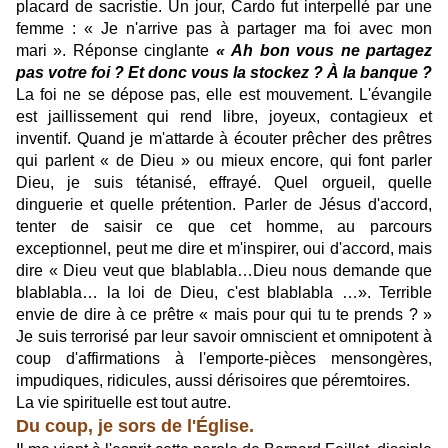
placard de sacristie.
Un jour, Cardo fut interpellé par une
femme : « Je n'arrive pas à partager ma foi avec mon
mari ».
Réponse cinglante
« Ah bon vous ne partagez
pas votre foi ? Et donc vous la stockez ? À la banque ?
La foi ne se dépose pas, elle est mouvement. L'évangile
est jaillissement qui rend libre, joyeux, contagieux et
inventif. Quand je m'attarde à écouter prêcher des prêtres
qui parlent « de Dieu » ou mieux encore, qui font parler
Dieu, je suis tétanisé, effrayé. Quel orgueil, quelle
dinguerie et quelle prétention. Parler de Jésus d'accord,
tenter de saisir ce que cet homme, au parcours
exceptionnel, peut me dire et m'inspirer, oui d'accord, mais
dire « Dieu veut que blablabla…Dieu nous demande que
blablabla… la loi de Dieu, c'est blablabla …». Terrible
envie de dire à ce prêtre « mais pour qui tu te prends ? »
Je suis terrorisé par leur savoir omniscient et omnipotent à
coup d'affirmations à l'emporte-pièces mensongères,
impudiques, ridicules, aussi dérisoires que péremtoires.
La vie spirituelle est tout autre.
Du coup, je sors de l'Église.