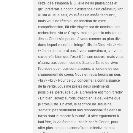
cette idée s'imposa à lui, elle ne lui plaisait pas et
qu'il préférait la notion d'existence d'un créateur.).<br
/> <br /> Je le sais, vous êtes un athée "endurci",
mais vous ne l'êtes qu'en fonction de votre
compréhension, fût-elle étayée par de nombreuses
recherches. <br /> Croyez-moi, un jour, la mission de
Jésus-Christ s'imposera à vous comme un plan divin
dans lequel vous êtes intégré, fils de Dieu. <br /> <br
/> Je ne chercherai pas à vous convaincre, car vous
savez très bien que l'esprit fait son oeuvre, mais vous
n'aurez pas besoin comme Saul de Tarse de vivre
l'épisode que nous connaissons, à l'origine de son
changement de coeur. Nous en reparlerons un jour.
<br /> <br /> Pour ce qui concerne la connaissance
de la vérité, vous me prêtez deux sentiments
possibles, persuadé que la première est mon "crédo"
- Eh bien, soyez surpris, c'est bien la deuxième que
je crois juste. En effet, le sacrifice de Jésus ne
"remets" pas seulement nos responsabilités dans la
façon dont le monde à tourné - Il offre également à
tout être, la vie éternelle !<br /> <br /> Certes, pour
aller plus loin, nous connaîtrons effectivement la