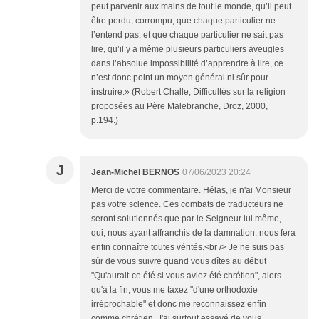
peut parvenir aux mains de tout le monde, qu’il peut
être perdu, corrompu, que chaque particulier ne
l’entend pas, et que chaque particulier ne sait pas
lire, qu’il y a même plusieurs particuliers aveugles
dans l’absolue impossibilité d’apprendre à lire, ce
n’est donc point un moyen général ni sûr pour
instruire.» (Robert Challe, Difficultés sur la religion
proposées au Père Malebranche, Droz, 2000,
p.194.)
J
Jean-Michel BERNOS
07/06/2023 20:24
Merci de votre commentaire. Hélas, je n'ai Monsieur
pas votre science. Ces combats de traducteurs ne
seront solutionnés que par le Seigneur lui même,
qui, nous ayant affranchis de la damnation, nous fera
enfin connaître toutes vérités.<br /> Je ne suis pas
sûr de vous suivre quand vous dîtes au début
"Qu'aurait-ce été si vous aviez été chrétien", alors
qu'à la fin, vous me taxez "d'une orthodoxie
irréprochable" et donc me reconnaissez enfin
comme chrétien. J'ai surtout essayé de vous