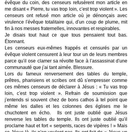
évêque du coin, des censeurs refusèrent mon article en
me disant « Pierre, tu vas trop loin, c'est trop violent ». Les
censeurs ont refusé mon article où je dénonçais avec
virulence l'évêque totalitaire qui, d'un coup de plume, mit
fin à nos messes fraternelles, innovantes et respirables.
Je disais tout haut ce que tous pensaient tout bas.
Étonnant.
Les censeurs eux-mêmes frappés et censurés par un
évêque violent censurent à leur tour un de leurs membres
parce qu'il ose clamer sa révolte face à l'assassinat d'une
communauté que j'ai tant aimée. Blessure.
Lors du fameux renversement des tables du temple,
prêtres, pharisiens et scribes ont dû s'empresser comme
ces mêmes censeurs de déclarer à Jésus : « Tu vas trop
loin, c'est trop violent ». Refrain de soumission que
j'entends si souvent chez de bons cathos à tel point que
même les dalles et les colonnes des églises me le
chuchotent en écho. Ils ont juste oublié que Jésus
renverse les tables du temple. Ils ont juste oublié qu'il
proclame haut et fort « serpents, races de vipères ! » Mais