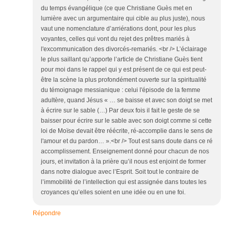
du temps évangélique (ce que Christiane Guès met en
lumière avec un argumentaire qui cible au plus juste), nous
vaut une nomenclature d’arriérations dont, pour les plus
voyantes, celles qui vont du rejet des prêtres mariés à
l'excommunication des divorcés-remariés. <br /> L’éclairage
le plus saillant qu’apporte l’article de Christiane Guès tient
pour moi dans le rappel qui y est présent de ce qui est peut-
être la scène la plus profondément ouverte sur la spiritualité
du témoignage messianique : celui l'épisode de la femme
adultère, quand Jésus « … se baisse et avec son doigt se met
à écrire sur le sable (…) Par deux fois il fait le geste de se
baisser pour écrire sur le sable avec son doigt comme si cette
loi de Moïse devait être réécrite, ré-accomplie dans le sens de
l'amour et du pardon… ».<br /> Tout est sans doute dans ce ré
accomplissement. Enseignement donné pour chacun de nos
jours, et invitation à la prière qu’il nous est enjoint de former
dans notre dialogue avec l’Esprit. Soit tout le contraire de
l’immobilité de l’intellection qui est assignée dans toutes les
croyances qu’elles soient en une idée ou en une foi.
Répondre