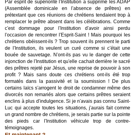
Par esprit de supériorité l'Institution a supprimé les ADAP
(Assemblée dominicale en l'absence de prêtres) en
prétextant que ces réunions de chrétiens tendaient trop à
remplacer le prêtre absent dans les célébrations. Comme
c'est dommage pour l'Institution d'avoir ainsi perdu
l'occasion de rencontrer l'Esprit-Saint ! Mais pourquoi les
chrétiens obéissent-ils ? Trop souvent ils prennent le parti
de l'Institution, ils veulent un curé comme si c'était une
bouée de sauvetage. N'ont-ils pas vu le danger de cette
injonction de l'Institution et qu'elle cachait derrière le sacré
des prêtres rejeté par Jésus, une reprise de pouvoir à son
profit ? Mais sans doute ces chrétiens ont-ils été trop
formatés dans la passivité et la soumission ! De plus
certains laïcs s'arrogent le droit de condamner même des
divorcés non remariés alors que certains prêtres seraient
enclins à plus d'indulgence. Si je n'avais pas connu Saint-
Luc qui accepte toutes les situations, j'aurais fait comme
un grand nombre de chrétiens, je serais partie sur la pointe
des pieds car l'Institution véhicule trop de contre-
témoignages.
Et maintenant ?