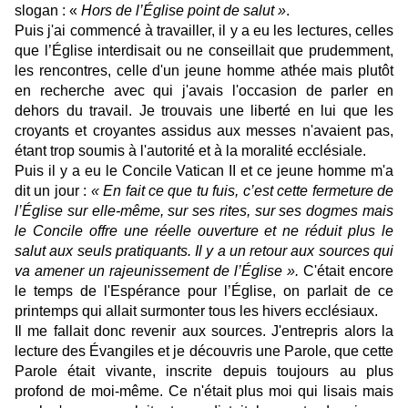
slogan : «
Hors de l’Église point de salut »
.
Puis j'ai commencé à travailler, il y a eu les lectures, celles
que l’Église interdisait ou ne conseillait que prudemment,
les rencontres, celle d'un jeune homme athée mais plutôt
en recherche avec qui j'avais l'occasion de parler en
dehors du travail. Je trouvais une liberté en lui que les
croyants et croyantes assidus aux messes n'avaient pas,
étant trop soumis à l'autorité et à la moralité ecclésiale.
Puis il y a eu le Concile Vatican II et ce jeune homme m'a
dit un jour :
« En fait ce que tu fuis, c’est cette fermeture de
l’Église sur elle-même, sur ses rites, sur ses dogmes mais
le Concile offre une réelle ouverture et ne réduit plus le
salut aux seuls pratiquants. Il y a un retour aux sources qui
va amener un rajeunissement de l’Église ».
C'était encore
le temps de l'Espérance pour l’Église, on parlait de ce
printemps qui allait surmonter tous les hivers ecclésiaux.
Il me fallait donc revenir aux sources. J'entrepris alors la
lecture des Évangiles et je découvris une Parole, que cette
Parole était vivante, inscrite depuis toujours au plus
profond de moi-même. Ce n'était plus moi qui lisais mais