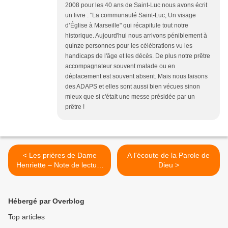
2008 pour les 40 ans de Saint-Luc nous avons écrit
un livre : "La communauté Saint-Luc, Un visage
d’Église à Marseille" qui récapitule tout notre
historique. Aujourd'hui nous arrivons péniblement à
quinze personnes pour les célébrations vu les
handicaps de l'âge et les décès. De plus notre prêtre
accompagnateur souvent malade ou en
déplacement est souvent absent. Mais nous faisons
des ADAPS et elles sont aussi bien vécues sinon
mieux que si c'était une messe présidée par un
prêtre !
< Les prières de Dame
A l'écoute de la Parole de
Henriette – Note de lecture
Dieu >
sur le livre « Jérusalem,
vers toi je marcherai » de
Henriette Tommy-Martin
Hébergé par Overblog
Top articles