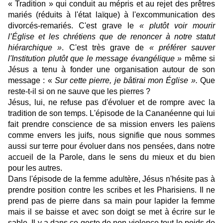
« Tradition » qui conduit au mépris et au rejet des prêtres
mariés (réduits à l'état laïque) à l'excommunication des
divorcés-remariés. C'est grave le
« plutôt voir mourir
l’Église et les chrétiens que de renoncer à notre statut
hiérarchique »
. C'est très grave de
« préférer sauver
l'Institution plutôt que le message évangélique »
même si
Jésus a tenu à fonder une organisation autour de son
message : «
Sur cette pierre, je bâtirai mon Église ».
Que
reste-t-il si on ne sauve que les pierres ?
Jésus, lui, ne refuse pas d'évoluer et de rompre avec la
tradition de son temps. L'épisode de la Cananéenne qui lui
fait prendre conscience de sa mission envers les païens
comme envers les juifs, nous signifie que nous sommes
aussi sur terre pour évoluer dans nos pensées, dans notre
accueil de la Parole, dans le sens du mieux et du bien
pour les autres.
Dans l'épisode de la femme adultère, Jésus n'hésite pas à
prendre position contre les scribes et les Pharisiens. Il ne
prend pas de pierre dans sa main pour lapider la femme
mais il se baisse et avec son doigt se met à écrire sur le
sable. Il y a dans ce geste de non-violence tout le poids de