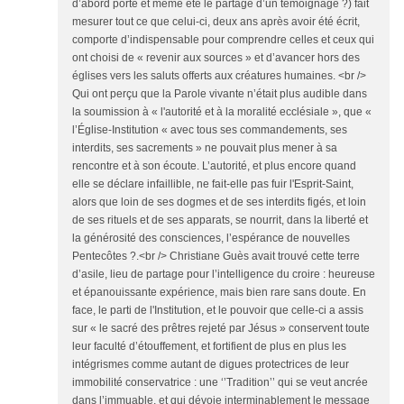
d’abord porté et même été le partage d’un témoignage ?) fait
mesurer tout ce que celui-ci, deux ans après avoir été écrit,
comporte d’indispensable pour comprendre celles et ceux qui
ont choisi de « revenir aux sources » et d’avancer hors des
églises vers les saluts offerts aux créatures humaines. <br />
Qui ont perçu que la Parole vivante n’était plus audible dans
la soumission à « l'autorité et à la moralité ecclésiale », que «
l’Église-Institution « avec tous ses commandements, ses
interdits, ses sacrements » ne pouvait plus mener à sa
rencontre et à son écoute. L’autorité, et plus encore quand
elle se déclare infaillible, ne fait-elle pas fuir l'Esprit-Saint,
alors que loin de ses dogmes et de ses interdits figés, et loin
de ses rituels et de ses apparats, se nourrit, dans la liberté et
la générosité des consciences, l’espérance de nouvelles
Pentecôtes ?.<br /> Christiane Guès avait trouvé cette terre
d’asile, lieu de partage pour l’intelligence du croire : heureuse
et épanouissante expérience, mais bien rare sans doute. En
face, le parti de l'Institution, et le pouvoir que celle-ci a assis
sur « le sacré des prêtres rejeté par Jésus » conservent toute
leur faculté d’étouffement, et fortifient de plus en plus les
intégrismes comme autant de digues protectrices de leur
immobilité conservatrice : une ‘’Tradition’’ qui se veut ancrée
dans l’immuable, et qui dévoie interminablement le message