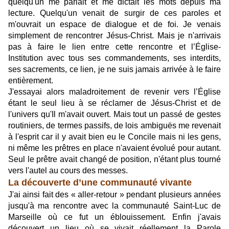
quelqu'un me parlait et me dictait les mots depuis ma
lecture. Quelqu'un venait de surgir de ces paroles et
m'ouvrait un espace de dialogue et de foi. Je venais
simplement de rencontrer Jésus-Christ. Mais je n'arrivais
pas à faire le lien entre cette rencontre et l’Église-
Institution avec tous ses commandements, ses interdits,
ses sacrements, ce lien, je ne suis jamais arrivée à le faire
entièrement.
J'essayai alors maladroitement de revenir vers l’Église
étant le seul lieu à se réclamer de Jésus-Christ et de
l'univers qu'Il m'avait ouvert. Mais tout un passé de gestes
routiniers, de termes passifs, de lois ambiguës me revenait
à l'esprit car il y avait bien eu le Concile mais ni les gens,
ni même les prêtres en place n'avaient évolué pour autant.
Seul le prêtre avait changé de position, n'étant plus tourné
vers l'autel au cours des messes.
La découverte d’une communauté vivante
J'ai ainsi fait des « aller-retour » pendant plusieurs années
jusqu'à ma rencontre avec la communauté Saint-Luc de
Marseille où ce fut un éblouissement. Enfin j'avais
découvert un lieu où se vivait réellement la Parole