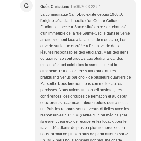
G
Guès Christiane
15/06/2023 22:54
La communauté Saint-Luc existe depuis 1968. A
l'origine c'était la chapelle d'un Centre Culturel
Étudiant du secteur Santé situé en rez-de-chaussée
d'un immeuble de la rue Sainte-Cécile dans le 5eme
arrondissement face à la faculté de médecine, très
ouverte sur la rue et créée à l'initiative de deux
jésuites responsables des étudiants. Mais des gens
du quartier se sont ajoutés aux étudiants car des
messes étaient célébrées le samedi soir et le
dimanche. Puis ils ont été suivis par d'autres
pratiquants venus par choix de plusieurs quartiers de
Marseille. Nous fonctionnions comme les autres
paroisses. Nous avions un conseil pastoral, des
conférences, des groupes de formation et au début
deux prêtres accompagnateurs réduits petit à petit à
un. Puis les rapports sont devenus difficiles avec les
responsables du CCM (centre culturel médical) car
ils étaient désireux de récupérer les locaux pour le
travail d'étudiants de plus en plus nombreux et on
nous intimait de plus en plus de partir ailleurs.<br />
En 1989 nous nous sommes donnés une charte