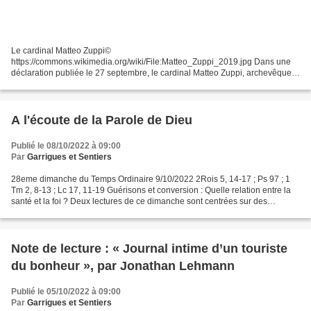
Le cardinal Matteo Zuppi©
https://commons.wikimedia.org/wiki/File:Matteo_Zuppi_2019.jpg Dans une
déclaration publiée le 27 septembre, le cardinal Matteo Zuppi, archevêque
de Bologne et président de la Conférence épiscopale italienne, a déclaré
que l’Église...
A l'écoute de la Parole de Dieu
Publié le 08/10/2022 à 09:00
Par
Garrigues et Sentiers
28eme dimanche du Temps Ordinaire 9/10/2022 2Rois 5, 14-17 ; Ps 97 ; 1
Tm 2, 8-13 ; Lc 17, 11-19 Guérisons et conversion : Quelle relation entre la
santé et la foi ? Deux lectures de ce dimanche sont centrées sur des
problèmes de santé et de maladie....
Note de lecture : « Journal intime d’un touriste
du bonheur », par Jonathan Lehmann
Publié le 05/10/2022 à 09:00
Par
Garrigues et Sentiers