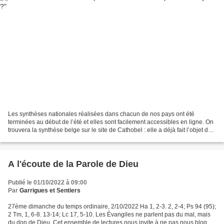
Les synthèses nationales réalisées dans chacun de nos pays ont été
terminées au début de l’été et elles sont facilement accessibles en ligne. On
trouvera la synthèse belge sur le site de Cathobel : elle a déjà fait l’objet de
quelques commentaires dans...
A l'écoute de la Parole de Dieu
Publié le 01/10/2022 à 09:00
Par
Garrigues et Sentiers
27ème dimanche du temps ordinaire, 2/10/2022 Ha 1, 2-3. 2, 2-4; Ps 94 (95);
2 Tm, 1, 6-8. 13-14; Lc 17, 5-10. Les Évangiles ne parlent pas du mal, mais
du don de Dieu. Cet ensemble de lectures nous invite à ne pas nous bloquer