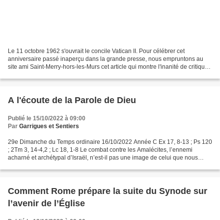
Le 11 octobre 1962 s'ouvrait le concile Vatican II. Pour célébrer cet
anniversaire passé inaperçu dans la grande presse, nous empruntons au
site ami Saint-Merry-hors-les-Murs cet article qui montre l'inanité de critiques
souvent faites contre Vatican...
A l'écoute de la Parole de Dieu
Publié le 15/10/2022 à 09:00
Par
Garrigues et Sentiers
29e Dimanche du Temps ordinaire 16/10/2022 Année C Ex 17, 8-13 ; Ps 120
; 2Tm 3, 14-4,2 ; Lc 18, 1-8 Le combat contre les Amalécites, l’ennemi
acharné et archétypal d’Israël, n’est-il pas une image de celui que nous
devons mener contre l’ennemi qui est...
Comment Rome prépare la suite du Synode sur
l’avenir de l’Église