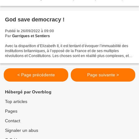
l’association a secouru 36 323 personnes. Le...
God save democracy !
Publié le 26/09/2022 à 09:00
Par
Garrigues et Sentiers
Avec la disparition d’Elizabeth II, il est tentant d’évoquer l’immuabilité des
institutions britanniques, à l’opposé de la France et de ses multiples
révolutions et Constitutions. Les choses sont en réalité plus complexes, et
les deux pays sont plus proches...
< Page précédente
Page suivante >
Hébergé par Overblog
Top articles
Pages
Contact
Signaler un abus