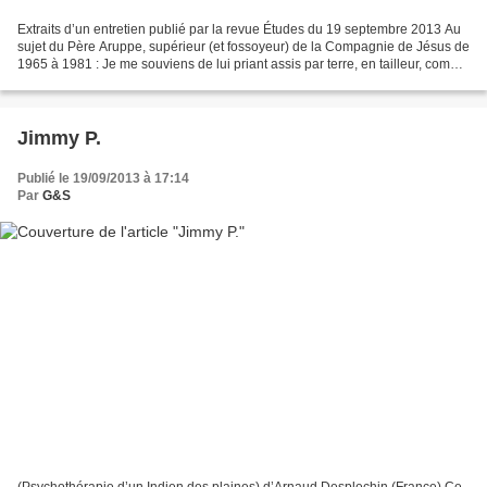
Extraits d’un entretien publié par la revue Études du 19 septembre 2013 Au
sujet du Père Aruppe, supérieur (et fossoyeur) de la Compagnie de Jésus de
1965 à 1981 : Je me souviens de lui priant assis par terre, en tailleur, comme
le font les Japonais....
Jimmy P.
Publié le 19/09/2013 à 17:14
Par
G&S
(Psychothérapie d’un Indien des plaines) d’Arnaud Desplechin (France) Ce