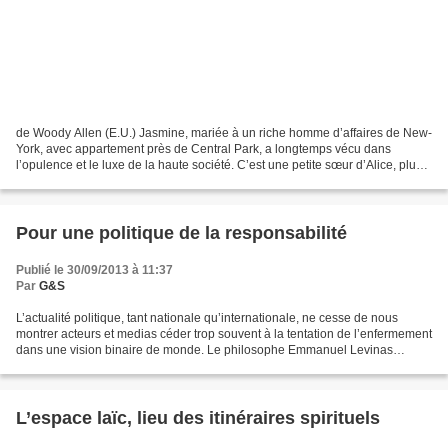
de Woody Allen (E.U.) Jasmine, mariée à un riche homme d’affaires de New-
York, avec appartement près de Central Park, a longtemps vécu dans
l’opulence et le luxe de la haute société. C’est une petite sœur d’Alice, plus
de vingt ans après. Mais lorsque...
Pour une politique de la responsabilité
Publié le 30/09/2013 à 11:37
Par
G&S
L’actualité politique, tant nationale qu’internationale, ne cesse de nous
montrer acteurs et medias céder trop souvent à la tentation de l’enfermement
dans une vision binaire de monde. Le philosophe Emmanuel Levinas
écrivait que « toute pensée généreuse...
L’espace laïc, lieu des itinéraires spirituels