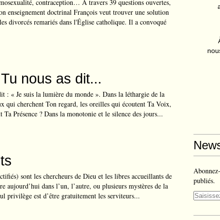
mosexualité, contraception… À travers 39 questions ouvertes,
son enseignement doctrinal François veut trouver une solution
les divorcés remariés dans l'Église catholique. Il a convoqué
nous
Tu nous as dit...
it : « Je suis la lumière du monde ». Dans la léthargie de la
ux qui cherchent Ton regard, les oreilles qui écoutent Ta Voix,
nt Ta Présence ? Dans la monotonie et le silence des jours...
News
ts
Abonnez-v
ctifiés) sont les chercheurs de Dieu et les libres accueillants de
publiés.
ure aujourd’hui dans l’un, l’autre, ou plusieurs mystères de la
l privilège est d’être gratuitement les serviteurs...