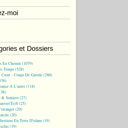
ez-moi
gories et Dossiers
ns En Chemin
(1079)
es Temps
(528)
 Cœur - Coups De Gueule
(280)
156)
iance À L'autre
(118)
38)
 & Sentiers
(27)
Pauvre(te)s
(25)
'etranger
(20)
aicite
(20)
hretiens En Terre D'islam
(19)
xclus
(19)