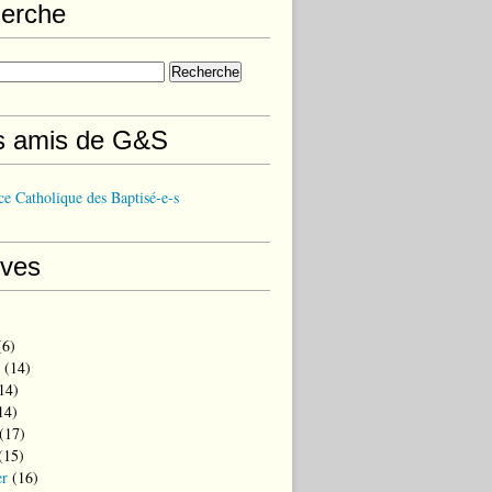
erche
s amis de G&S
e Catholique des Baptisé-e-s
ives
6)
(14)
14)
14)
(17)
(15)
er
(16)