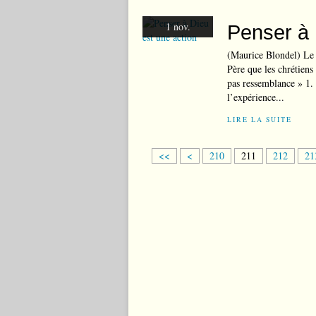
1 nov.
Penser à 
(Maurice Blondel) Le
Père que les chrétiens
pas ressemblance » 1. 
l’expérience...
LIRE LA SUITE
2
<<
<
210
211
212
21
0
0