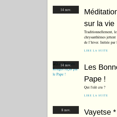
14 nov.
Méditation
sur la vie
Traditionnellement, l
chrysanthèmes jettent 
de l’hiver. Initiée par
LIRE LA SUITE
14 nov.
Les Bonne
Pape !
Qui l'eût cru ?
LIRE LA SUITE
8 nov.
Vayetse * 