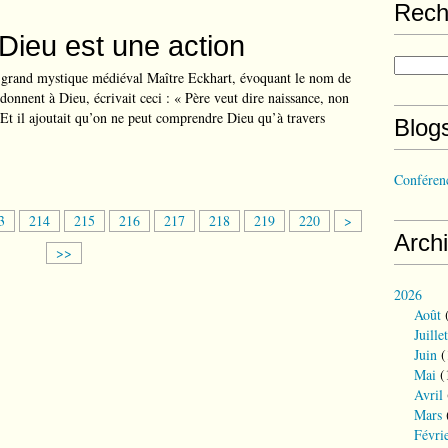
Rech
Dieu est une action
 grand mystique médiéval Maître Eckhart, évoquant le nom de
 donnent à Dieu, écrivait ceci : « Père veut dire naissance, non
Et il ajoutait qu’on ne peut comprendre Dieu qu’à travers
Blog
Conférenc
2
2
2
2
2
2
2
3
3
214
215
216
217
218
219
220
>
Arch
3
4
5
6
7
8
9
0
>>
0
0
0
0
0
0
0
0
2026
Août
(
Juillet
Juin
(
Mai
(
Avril
Mars
Févri