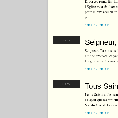
Divorcés remariés, ho
l'Église veut évaluer 
pour mieux accueillir 
pour...
LIRE LA SUITE
3 nov.
Seigneur, 
Seigneur, Tu nous as d
nuit où trouver les ye
les gestes qui trahisse
LIRE LA SUITE
1 nov.
Tous Sain
Les « Saints » (les san
l’Esprit qui les struct
Vie du Christ. Leur seu
LIRE LA SUITE