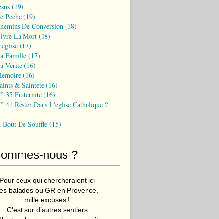
esus
(19)
Le Peche
(19)
Chemins De Conversion
(18)
Vivre La Mort
(18)
'eglise
(17)
a Famille
(17)
a Verite
(16)
Memoire
(16)
aints & Saintete
(16)
° 35 Fraternité
(16)
° 41 Rester Dans L'eglise Catholique ?
A Bout De Souffle
(15)
sommes-nous ?
Pour ceux qui chercheraient ici
es balades ou GR en Provence,
mille excuses !
C’est sur d’autres sentiers