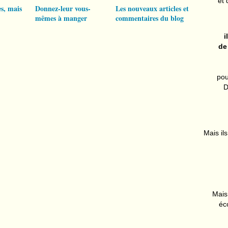
et 
s, mais
Donnez-leur vous-
Les nouveaux articles et
mêmes à manger
commentaires du blog
i
de
pou
D
Mais ils
Mais 
éc