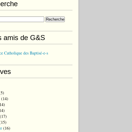
erche
s amis de G&S
e Catholique des Baptisé-e-s
ives
5)
(14)
14)
14)
(17)
(15)
er
(16)