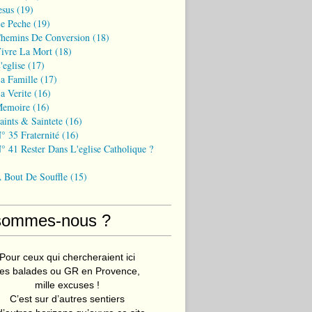
esus
(19)
Le Peche
(19)
Chemins De Conversion
(18)
Vivre La Mort
(18)
'eglise
(17)
a Famille
(17)
a Verite
(16)
Memoire
(16)
aints & Saintete
(16)
° 35 Fraternité
(16)
° 41 Rester Dans L'eglise Catholique ?
A Bout De Souffle
(15)
sommes-nous ?
Pour ceux qui chercheraient ici
es balades ou GR en Provence,
mille excuses !
C’est sur d’autres sentiers