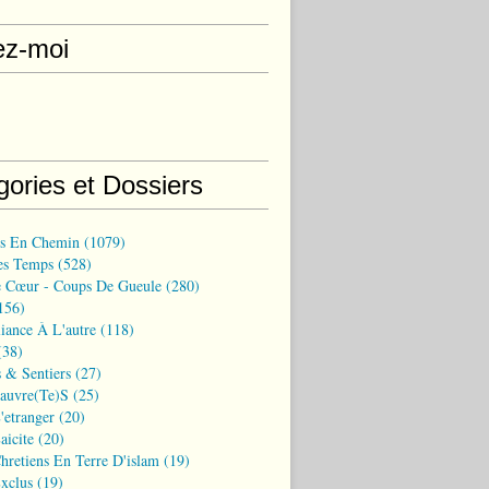
ez-moi
gories et Dossiers
ns En Chemin
(1079)
es Temps
(528)
 Cœur - Coups De Gueule
(280)
156)
iance À L'autre
(118)
38)
 & Sentiers
(27)
Pauvre(te)s
(25)
'etranger
(20)
aicite
(20)
hretiens En Terre D'islam
(19)
xclus
(19)