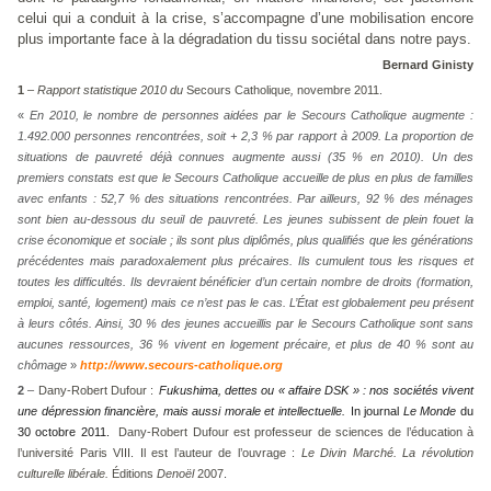
celui qui a conduit à la crise, s’accompagne d’une mobilisation encore
plus importante face à la dégradation du tissu sociétal dans notre pays.
Bernard Ginisty
1
–
Rapport statistique 2010
du
Secours Catholique
,
novembre 2011.
«
En 2010, le nombre de personnes aidées par le Secours Catholique augmente :
1.492.000 personnes rencontrées, soit + 2,3 % par rapport à 2009. La proportion de
situations de pauvreté déjà connues augmente aussi (35 % en 2010). Un des
premiers constats est que le Secours Catholique accueille de plus en plus de familles
avec enfants : 52,7 % des situations rencontrées. Par ailleurs, 92 % des ménages
sont bien au-dessous du seuil de pauvreté. Les jeunes subissent de plein fouet la
crise économique et sociale ; ils sont plus diplômés, plus qualifiés que les générations
précédentes mais paradoxalement plus précaires. Ils cumulent tous les risques et
toutes les difficultés. Ils devraient bénéficier d’un certain nombre de droits (formation,
emploi, santé, logement) mais ce n’est pas le cas. L’État est globalement peu présent
à leurs côtés. Ainsi, 30 % des jeunes accueillis par le Secours Catholique sont sans
aucunes ressources, 36 % vivent en logement précaire, et plus de 40 % sont au
chômage
»
http://www.secours-catholique.org
2
–
Dany-Robert Dufour :
Fukushima, dettes ou « affaire DSK » : nos sociétés vivent
une dépression financière, mais aussi morale et intellectuelle.
In journal
Le Monde
du
30 octobre 2011.
Dany-Robert Dufour est professeur de sciences de l’éducation à
l’université Paris VIII. Il est l’auteur de l’ouvrage :
Le Divin Marché. La révolution
culturelle libérale.
Éditions
Denoël
2007
.