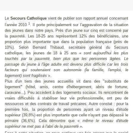
Le
Secours Catholique
vient de publier son rapport annuel concernant
1
l’année 2010
. Il porte principalement sur l’aggravation de la situation
des jeunes dans notre pays. Près d'un jeune sur cinq est concerné par
la pauvreté. Les 18-25 ans représentent 12% des bénéficiaires, une
proportion plus importante que dans la population française (près de
10%). Selon Bernard Thibaud, secrétaire général du Secours
catholique, les jeunes de 18 à 25 ans «
sont aujourd'hui les plus
touchés par la pauvreté, bien plus que les personnes âgées. Le
passage du jeune à l'âge adulte est devenu plus difficile car les trois
facteurs qui soutenaient son autonomie (la famille, l'emploi, le
logement) sont fragilisés
».
Plus d'un tiers des jeunes accueillis vit dans des "substituts de
logement
"
(hôtel, amis, centre d'hébergement, abris de fortune,
caravane...). Peu accèdent à des logements sociaux. Ils rencontrent de
vraies difficultés à stabiliser leur vie professionnelle, ont peu de
ressources et des contrats de travail précaires. Autre constat : pour la
première fois, la proportion de personnes ayant un niveau d'étude
supérieur (39,8%) est plus importante que celle n'ayant pas dépassé le
primaire (36,6%). Cela démontre que «
même le niveau d'étude
supérieur ne met pas à l'abri de la pauvreté
».