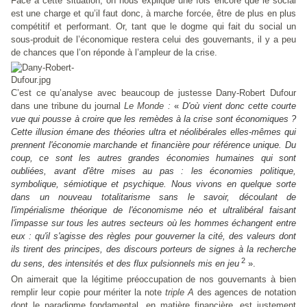
Face à cette situation, on nous explique une fois encore que le social
est une charge et qu’il faut donc, à marche forcée, être de plus en plus
compétitif et performant. Or, tant que le dogme qui fait du social un
sous-produit de l’économique restera celui des gouvernants, il y a peu
de chances que l’on réponde à l’ampleur de la crise.
C’est ce qu’analyse avec beaucoup de justesse Dany-Robert Dufour
dans une tribune du journal
Le Monde :
«
D'où vient donc cette courte
vue qui pousse à croire que les remèdes à la crise sont économiques ?
Cette illusion émane des théories ultra et néolibérales elles-mêmes qui
prennent l'économie marchande et financière pour référence unique. Du
coup, ce sont les autres grandes économies humaines qui sont
oubliées, avant d'être mises au pas : les économies politique,
symbolique, sémiotique et psychique. Nous vivons en quelque sorte
dans un nouveau totalitarisme sans le savoir, découlant de
l'impérialisme théorique de l'économisme néo et ultralibéral faisant
l'impasse sur tous les autres secteurs où les hommes échangent entre
eux : qu'il s'agisse des règles pour gouverner la cité, des valeurs dont
ils tirent des principes, des discours porteurs de signes à la recherche
2
du sens, des intensités et des flux pulsionnels mis en jeu
».
On aimerait que la légitime préoccupation de nos gouvernants à bien
remplir leur copie pour mériter la note
triple A
des agences de notation
dont le paradigme fondamental, en matière financière, est justement