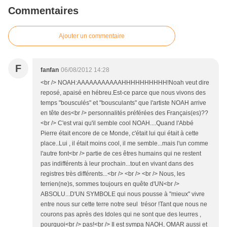
Commentaires
Ajouter un commentaire
F
fanfan
06/08/2012 14:28
<br /> NOAH:AAAAAAAAAAAHHHHHHHHHH!Noah veut dire
reposé, apaisé en hébreu.Est-ce parce que nous vivons des
temps "bousculés" et "bousculants" que l'artiste NOAH arrive
en tête des<br /> personnalités préférées des Français(es)??
<br /> C'est vrai qu'il semble cool NOAH....Quand l'Abbé
Pierre était encore de ce Monde, c'était lui qui était à cette
place..Lui , il était moins cool, il me semble...mais l'un comme
l'autre font<br /> partie de ces êtres humains qui ne restent
pas indifférents à leur prochain...tout en vivant dans des
registres très différents...<br /> <br /> <br /> Nous, les
terrien(ne)s, sommes toujours en quête d'UN<br />
ABSOLU...D'UN SYMBOLE qui nous pousse à "mieux" vivre
entre nous sur cette terre notre seul trésor !Tant que nous ne
courons pas après des Idoles qui ne sont que des leurres ,
pourquoi<br /> pas!<br /> Il est sympa NAOH, OMAR aussi et