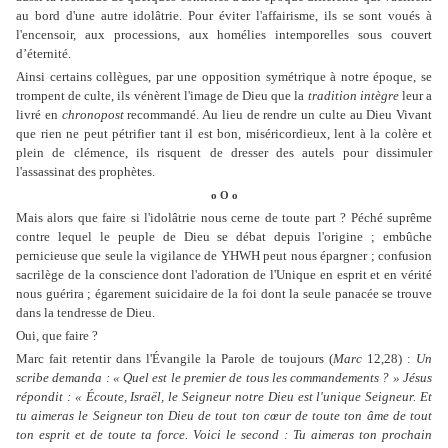
au bord d'une autre idolâtrie. Pour éviter l'affairisme, ils se sont voués à
l'encensoir, aux processions, aux homélies intemporelles sous couvert
d’éternité.
Ainsi certains collègues, par une opposition symétrique à notre époque, se
trompent de culte, ils vénèrent l'image de Dieu que la
tradition intègre
leur a
livré en
chronopost
recommandé. Au lieu de rendre un culte au Dieu Vivant
que rien ne peut pétrifier tant il est bon, miséricordieux, lent à la colère et
plein de clémence, ils risquent de dresser des autels pour dissimuler
l'assassinat des prophètes.
o O o
Mais alors que faire si l'idolâtrie nous cerne de toute part ? Péché suprême
contre lequel le peuple de Dieu se débat depuis l'origine ; embûche
pernicieuse que seule la vigilance de YHWH peut nous épargner ; confusion
sacrilège de la conscience dont l'adoration de l'Unique en esprit et en vérité
nous guérira ; égarement suicidaire de la foi dont la seule panacée se trouve
dans la tendresse de Dieu.
Oui, que faire ?
Marc fait retentir dans l'Évangile la Parole de toujours (
Marc
12,28) :
Un
scribe demanda : « Quel est le premier de tous les commandements ? » Jésus
répondit : « Écoute, Israël, le Seigneur notre Dieu est l'unique Seigneur. Et
tu aimeras le Seigneur ton Dieu de tout ton cœur de toute ton âme de tout
ton esprit et de toute ta force. Voici le second : Tu aimeras ton prochain