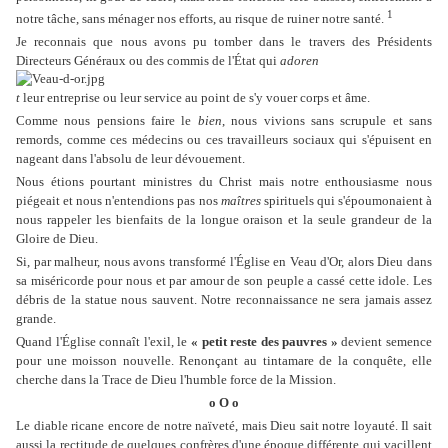
1
notre tâche, sans ménager nos efforts, au risque de ruiner notre santé.
Je reconnais que nous avons pu tomber dans le travers des Présidents
Directeurs Généraux ou des commis de l'État qui
adoren
t
leur entreprise ou leur service au point de s'y vouer corps et âme.
Comme nous pensions faire le
bien
, nous vivions sans scrupule et sans
remords, comme ces médecins ou ces travailleurs sociaux qui s'épuisent en
nageant dans l'absolu de leur dévouement.
Nous étions pourtant ministres du Christ mais notre enthousiasme nous
piégeait et nous n'entendions pas nos
maîtres
spirituels qui s'époumonaient à
nous rappeler les bienfaits de la longue oraison et la seule grandeur de la
Gloire de Dieu.
Si, par malheur, nous avons transformé l'Église en Veau d'Or, alors Dieu dans
sa miséricorde pour nous et par amour de son peuple a cassé cette idole. Les
débris de la statue nous sauvent. Notre reconnaissance ne sera jamais assez
grande.
Quand l'Église connaît l'exil, le
« petit reste des pauvres »
devient semence
pour une moisson nouvelle. Renonçant au tintamare de la conquête, elle
cherche dans la Trace de Dieu l'humble force de la Mission.
o O o
Le diable ricane encore de notre naïveté, mais Dieu sait notre loyauté. Il sait
aussi la rectitude de quelques confrères d'une époque différente qui vacillent