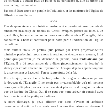
du chrétien a d'autant plus de poids et de pertinence qu'elle ne triche pas
avec la fragilité humaine.
Par bonté Dieu sauve son peuple de l'adulation, et les ministres de l’Église de
l'illusion orgueilleuse.
o O o
Plus de quarante ans de ministère passionnant et passionné m'ont permis de
rencontrer beaucoup de fidèles du Christ, évêques, prêtres ou laïcs. D'un
grand élan, les uns et les autres nous avons désiré vivre l'Évangile, faire
connaître le Christ et contribuer pour notre part à l'édification de l'Église
catholique.
Mais surtout nous les prêtres, pris parfois par l'élan
professionnel
"du
ministère presbytéral, nous avons investi notre énergie sans mesure, à tel
point qu'aujourd'hui je me demande si, parfois, nous
n'idolâtrions
pas
l'Église
. Il a dû nous arriver de préférer (inconsciemment je l'espère) la
stratégie pastorale efficace au Royaume de Dieu qui, déjà là, appelle toujours
le discernement et l'accueil : l'un et l'autre fruits de la foi.
Peut-être que, dans le feu de l'action, notre zèle exagéré a outrepassé parfois
la douceur de l'Évangile. Il ne serait pas invraisemblable qu'à tel moment
nous ayons été plus proches du représentant placier ou du sergent recruteur
que de l'apôtre du Christ. Oui, il se peut que notre ardeur ait cousiné avec
l'esprit sectaire et les pratiques idolâtres.
À notre décharge, je peux affirmer que nous n'avions ni ambition
personnelle, ni goût de lucre, mais nous foncions tête baissée, entièrement à