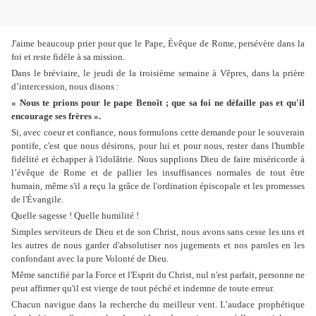
J'aime beaucoup prier pour que le Pape, Évêque de Rome, persévère dans la
foi et reste fidèle à sa mission.
Dans le bréviaire, le jeudi de la troisième semaine à Vêpres, dans la prière
d’intercession, nous disons :
« Nous te prions pour le pape Benoît ; que sa foi ne défaille pas et qu'il
encourage ses frères ».
Si, avec coeur et confiance, nous formulons cette demande pour le souverain
pontife, c'est que nous désirons, pour lui et pour nous, rester dans l'humble
fidélité et échapper à l'idolâtrie. Nous supplions Dieu de faire miséricorde à
l’évêque de Rome et de pallier les insuffisances normales de tout être
humain, même s'il a reçu la grâce de l'ordination épiscopale et les promesses
de l'Évangile.
Quelle sagesse ! Quelle humilité !
Simples serviteurs de Dieu et de son Christ, nous avons sans cesse les uns et
les autres de nous garder d'absolutiser nos jugements et nos paroles en les
confondant avec la pure Volonté de Dieu.
Même sanctifié par la Force et l'Esprit du Christ, nul n'est parfait, personne ne
peut affirmer qu'il est vierge de tout péché et indemne de toute erreur.
Chacun navigue dans la recherche du meilleur vent. L’audace prophétique