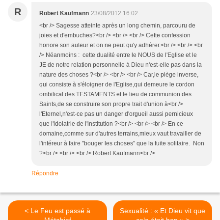
R
Robert Kaufmann
23/08/2012 16:02
<br /> Sagesse atteinte après un long chemin, parcouru de
joies et d'embuches?<br /> <br /> <br /> Cette confession
honore son auteur et on ne peut qu'y adhérer.<br /> <br /> <br
/> Néanmoins : cette dualité entre le NOUS de l'Eglise et le
JE de notre relation personnelle à Dieu n'est-elle pas dans la
nature des choses ?<br /> <br /> <br /> Car,le piège inverse,
qui consiste à s'éloigner de l'Eglise,qui demeure le cordon
ombilical des TESTAMENTS et le lieu de communion des
Saints,de se construire son propre trait d'union à<br />
l'Eternel,n'est-ce pas un danger d'orgueil aussi pernicieux
que l'idolatrie de l'institution ?<br /> <br /> <br /> En ce
domaine,comme sur d'autres terrains,mieux vaut travailler de
l'intéreur à faire "bouger les choses" que la fuite solitaire. Non
?<br /> <br /> <br /> Robert Kaufmann<br />
Répondre
< Le Feu est passé à
Sexualité : « Et Dieu vit que
Métabief
cela était bon » >