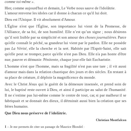
comme toi-même ».
Hier, comme aujourd'hui et demain, Le Verbe nous sauve de l'idolâtrie.
L'amour renverse les idoles car il donne à chacun ce qu'il lui doit.
Dieu est l'Unique. Il vit absolument d'Amour.
L'Église n'est que l'Église, son importance lui vient de la Promesse, de
l'Alliance, de sa foi, de son humilité. Elle n’est qu’un signe ; nous désirons
qu’il soit lisible par sa simplicité et son amour des
choses journalières
. Parce
qu'elle connaît le péché, sa grandeur lui vient par le pardon. Elle ne possède
pas
La Vérité
, elle la cherche et la sert. Habitée par l'Esprit-Saint, elle sait
qu'elle peut se tromper, parce qu'elle n'est pas Dieu. Elle n'a pas honte d'être
nue, pauvre et démunie. Pénitente, chaque jour elle fait Eucharistie.
L'homme n'est que l'homme, mais sa fragilité n'est pas une tare ; il vit aussi
d'amour mais dans la relation chaotique des jours et des siècles. En restant à
sa place de créature, il déploie la magnificence du monde.
Avec le Christ Jésus qui le guérit de la démesure insensée, et prend soin de
lui, le baptisé reste ouvert à Dieu, et ainsi il participe au salut de l'humanité.
Il ne s’estime pas lui-même comme le centre de tout, car, si par malheur il se
fabriquait et se donnait des dieux, il détruirait aussi bien la création que ses
frères humains.
Que Dieu nous préserve de l'idolâtrie.
Christian Montfalcon
1
– Je me permets de citer un passage de Maurice Blondel :