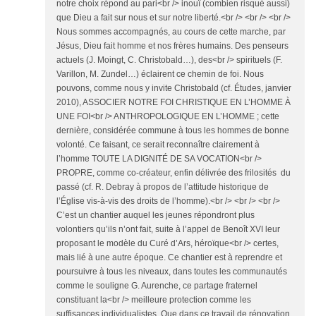
notre choix répond au pari<br /> inouï (combien risqué aussi)
que Dieu a fait sur nous et sur notre liberté.<br /> <br /> <br />
Nous sommes accompagnés, au cours de cette marche, par
Jésus, Dieu fait homme et nos frères humains. Des penseurs
actuels (J. Moingt, C. Christobald…), des<br /> spirituels (F.
Varillon, M. Zundel…) éclairent ce chemin de foi. Nous
pouvons, comme nous y invite Christobald (cf. Études, janvier
2010), ASSOCIER NOTRE FOI CHRISTIQUE EN L’HOMME À
UNE FOI<br /> ANTHROPOLOGIQUE EN L’HOMME ; cette
dernière, considérée commune à tous les hommes de bonne
volonté. Ce faisant, ce serait reconnaître clairement à
l’homme TOUTE LA DIGNITÉ DE SA VOCATION<br />
PROPRE, comme co-créateur, enfin délivrée des frilosités du
passé (cf. R. Debray à propos de l’attitude historique de
l’Église vis-à-vis des droits de l’homme).<br /> <br /> <br />
C’est un chantier auquel les jeunes répondront plus
volontiers qu’ils n’ont fait, suite à l’appel de Benoît XVI leur
proposant le modèle du Curé d’Ars, héroïque<br /> certes,
mais lié à une autre époque. Ce chantier est à reprendre et
poursuivre à tous les niveaux, dans toutes les communautés
comme le souligne G. Aurenche, ce partage fraternel
constituant la<br /> meilleure protection comme les
suffisances individualistes. Que dans ce travail de rénovation,