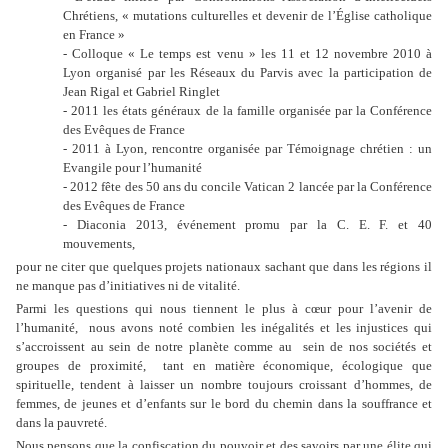
Chrétiens, « mutations culturelles et devenir de l’Église catholique
en France »
- Colloque « Le temps est venu » les 11 et 12 novembre 2010 à
Lyon organisé par les Réseaux du Parvis avec la participation de
Jean Rigal et Gabriel Ringlet
- 2011 les états généraux de la famille organisée par la Conférence
des Evêques de France
- 2011 à Lyon, rencontre organisée par Témoignage chrétien : un
Evangile pour l’humanité
- 2012 fête des 50 ans du concile Vatican 2 lancée par la Conférence
des Evêques de France
- Diaconia 2013, événement promu par la C. E. F. et 40
mouvements,
pour ne citer que quelques projets nationaux sachant que dans les régions il
ne manque pas d’initiatives ni de vitalité.
Parmi les questions qui nous tiennent le plus à cœur pour l’avenir de
l’humanité,
nous avons noté combien les inégalités et les injustices qui
s’accroissent au sein de notre planète comme au
sein de nos sociétés et
groupes de proximité,
tant en matière économique, écologique que
spirituelle, tendent à laisser un nombre toujours croissant d’hommes, de
femmes, de jeunes et d’enfants sur le bord du chemin dans la souffrance et
dans la pauvreté.
Nous pensons que la confiscation du pouvoir et des savoirs par une élite qui