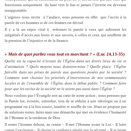
fonctionne uniquement
du haut vers le bas et jamais l’inverse est devenue
insupportable.
L’urgence nous invite
à l’audace, nous pensons en effet
que l’accès à la
parole de ces hommes et de ces femmes est décisif.
Il y a là un enjeu vital à
redonner la parole à ceux qui subissent les
inégalités d’accès aux biens et aux savoirs, à celles et ceux qui souffrent de
la pression de l’injustice et de la finance.
« Mais de quoi parliez vous tout en marchant ? »
(Luc 24,13-35)
Quelle est la capacité d’écoute de l’Église dans ses divers lieux de vie et
d’animation ? Quels moyens nous donnons-nous ? Quelle place
l’Église
fait-elle dans ses prises de parole aux questions posées par la société ?
Comment sont choisies les priorités d’intervention de nos communautés
locales et de l’ensemble de
l’Église dans le débat public ? Comment faire
pour que les exclus de la société ne le soient pas aussi dans l’Église ?
Nous voulons que
l’Évangile
soit au cœur de notre action ; nous pensons que
la Parole lue, écoutée, entendue, loin de se réduire à une idéologie ou à un
programme est à la fois source, lumière et souffle de vie. Jésus ne propose pas
de solutions toutes faites mais une démarche qui met en évidence l’humanité
de l’Homme et la tendresse de Dieu :
Il remet l’homme debout, au centre – Il met l’Homme avant la Loi – Il lutte
contre l’exclusion – Il choisit la confiance plutôt que la sécurité – Il se laisse