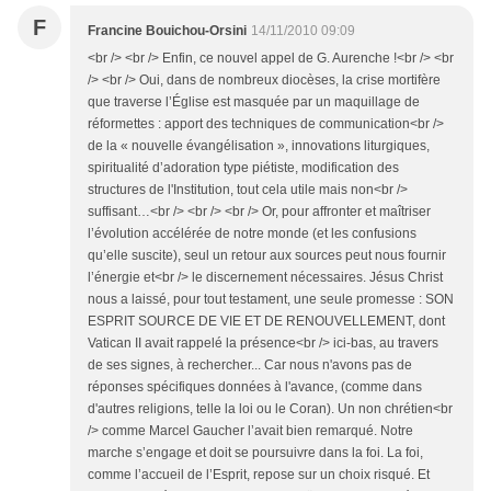
F
Francine Bouichou-Orsini
14/11/2010 09:09
<br /> <br /> Enfin, ce nouvel appel de G. Aurenche !<br /> <br
/> <br /> Oui, dans de nombreux diocèses, la crise mortifère
que traverse l’Église est masquée par un maquillage de
réformettes : apport des techniques de communication<br />
de la « nouvelle évangélisation », innovations liturgiques,
spiritualité d’adoration type piétiste, modification des
structures de l'Institution, tout cela utile mais non<br />
suffisant…<br /> <br /> <br /> Or, pour affronter et maîtriser
l’évolution accélérée de notre monde (et les confusions
qu’elle suscite), seul un retour aux sources peut nous fournir
l’énergie et<br /> le discernement nécessaires. Jésus Christ
nous a laissé, pour tout testament, une seule promesse : SON
ESPRIT SOURCE DE VIE ET DE RENOUVELLEMENT, dont
Vatican II avait rappelé la présence<br /> ici-bas, au travers
de ses signes, à rechercher... Car nous n'avons pas de
réponses spécifiques données à l'avance, (comme dans
d'autres religions, telle la loi ou le Coran). Un non chrétien<br
/> comme Marcel Gaucher l’avait bien remarqué. Notre
marche s’engage et doit se poursuivre dans la foi. La foi,
comme l’accueil de l’Esprit, repose sur un choix risqué. Et