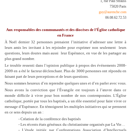
1, rue Paul Strauss
75020 Paris
guy@aurenche.com
06.08.62.72.53
Aux responsables des communautés et des diocèses de l’Église catholique
en France
À Noël dernier 32 personnes prenaient l’initiative d’adresser une lettre à
leurs amis les invitant à les rejoindre pour exprimer non seulement
leurs
questions, leurs doutes mais aussi
leur Espérance, en vue de les partager au
plus grand nombre.
Le trouble ressenti dans l’opinion publique à propos des événements 2008-
2009 en a été le facteur déclenchant. Plus de 3000 personnes ont répondu en
faisant part de leurs perceptions et de leurs questions.
Nous sommes heureux d’en reprendre quelques unes et d’en parler avec vous.
Nous avons la conviction que l’Évangile est toujours à l’œuvre dans ce
monde difficile à vivre pour bon nombre de nos contemporains. L’Église
catholique, portée par tous les baptisés, a un rôle essentiel pour faire vivre ce
message d’Espérance. En témoignent les multiples initiatives qui se prennent
en ce sens depuis un an :
- Création de la conférence des baptisés
- Les récents états généraux du christianisme organisés par La Vie…
- L’étude initiée par Confrontations Association d’Intellectuels