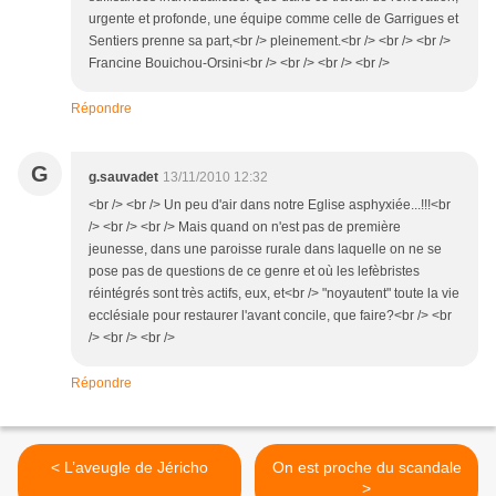
urgente et profonde, une équipe comme celle de Garrigues et
Sentiers prenne sa part,<br /> pleinement.<br /> <br /> <br />
Francine Bouichou-Orsini<br /> <br /> <br /> <br />
Répondre
G
g.sauvadet
13/11/2010 12:32
<br /> <br /> Un peu d'air dans notre Eglise asphyxiée...!!!<br
/> <br /> <br /> Mais quand on n'est pas de première
jeunesse, dans une paroisse rurale dans laquelle on ne se
pose pas de questions de ce genre et où les lefèbristes
réintégrés sont très actifs, eux, et<br /> "noyautent" toute la vie
ecclésiale pour restaurer l'avant concile, que faire?<br /> <br
/> <br /> <br />
Répondre
< L’aveugle de Jéricho
On est proche du scandale
>