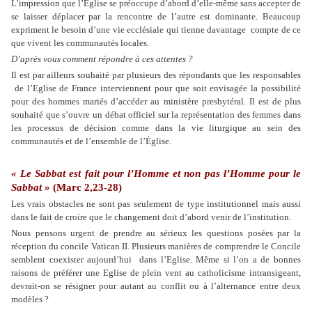
L’impression que l’Église se préoccupe d’abord d’elle-même sans accepter de
se laisser déplacer par la rencontre de l’autre est dominante. Beaucoup
expriment le besoin d’une vie ecclésiale qui tienne davantage
compte de ce
que vivent les communautés locales.
D’après vous comment répondre à ces attentes ?
Il est par ailleurs souhaité par plusieurs des répondants que les responsables
de l’Eglise de France interviennent pour que soit envisagée la possibilité
pour des hommes mariés d’accéder au ministère presbytéral. Il est de plus
souhaité que s’ouvre un débat officiel sur la représentation des femmes dans
les processus de décision comme dans la vie liturgique au sein des
communautés et de l’ensemble de l’Église.
« Le Sabbat est fait pour l’Homme et non pas l’Homme pour le
Sabbat »
(Marc 2,23-28)
Les vrais obstacles ne sont pas seulement de type institutionnel mais aussi
dans le fait de croire que le changement doit d’abord venir de l’institution.
Nous pensons urgent de prendre au sérieux les questions posées par la
réception du concile Vatican II. Plusieurs manières de comprendre le Concile
semblent coexister aujourd’hui
dans l’Eglise. Même si l’on a de bonnes
raisons de préférer une Eglise de plein vent au catholicisme intransigeant,
devrait-on se résigner pour autant au conflit ou à l’alternance entre deux
modèles ?