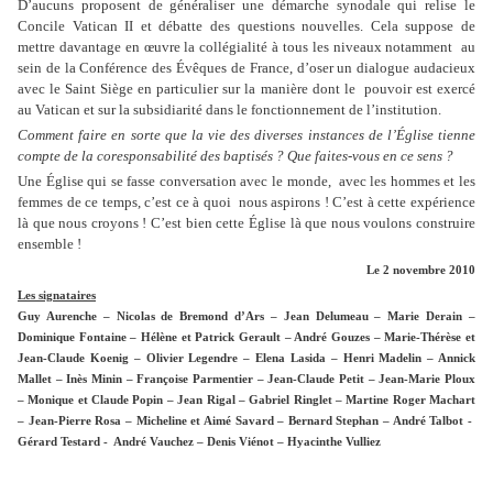
D’aucuns proposent de généraliser une démarche synodale qui relise le
Concile Vatican II et débatte des questions nouvelles. Cela suppose de
mettre davantage en œuvre la collégialité à tous les niveaux notamment
au
sein de la Conférence des Évêques de France, d’oser un dialogue audacieux
avec le Saint Siège en particulier sur la manière dont le
pouvoir est exercé
au Vatican et sur la subsidiarité dans le fonctionnement de l’institution.
Comment faire en sorte que la vie des diverses instances de l’Église tienne
compte de la coresponsabilité des baptisés ? Que faites-vous en ce sens ?
Une Église qui se fasse conversation avec le monde,
avec les hommes et les
femmes de ce temps, c’est ce à quoi
nous aspirons ! C’est à cette expérience
là que nous croyons ! C’est bien cette Église là que nous voulons construire
ensemble !
Le 2 novembre 2010
Les signataires
Guy Aurenche – Nicolas de Bremond d’Ars – Jean Delumeau – Marie Derain –
Dominique Fontaine – Hélène et Patrick Gerault – André Gouzes – Marie-Thérèse et
Jean-Claude Koenig – Olivier Legendre – Elena Lasida – Henri Madelin – Annick
Mallet – Inès Minin – Françoise Parmentier – Jean-Claude Petit – Jean-Marie Ploux
– Monique et Claude Popin – Jean Rigal – Gabriel Ringlet – Martine Roger Machart
– Jean-Pierre Rosa – Micheline et Aimé Savard – Bernard Stephan – André Talbot -
Gérard Testard -
André Vauchez – Denis Viénot – Hyacinthe Vulliez