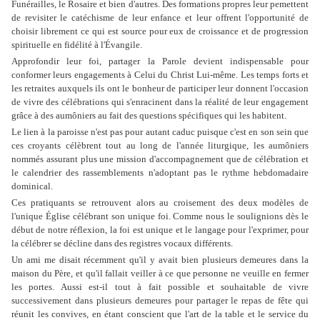
Funérailles, le Rosaire et bien d'autres. Des formations propres leur pemettent
de revisiter le catéchisme de leur enfance et leur offrent l'opportunité de
choisir librement ce qui est source pour eux de croissance et de progression
spirituelle en fidélité à l'Évangile.
Approfondir leur foi, partager la Parole devient indispensable pour
conformer leurs engagements à Celui du Christ Lui-même. Les temps forts et
les retraites auxquels ils ont le bonheur de participer leur donnent l'occasion
de vivre des célébrations qui s'enracinent dans la réalité de leur engagement
grâce à des aumôniers au fait des questions spécifiques qui les habitent.
Le lien à la paroisse n'est pas pour autant caduc puisque c'est en son sein que
ces croyants célèbrent tout au long de l'année liturgique, les aumôniers
nommés assurant plus une mission d'accompagnement que de célébration et
le calendrier des rassemblements n'adoptant pas le rythme hebdomadaire
dominical.
Ces pratiquants se retrouvent alors au croisement des deux modèles de
l'unique Église célébrant son unique foi. Comme nous le soulignions dès le
début de notre réflexion, la foi est unique et le langage pour l'exprimer, pour
la célébrer se décline dans des registres vocaux différents.
Un ami me disait récemment qu'il y avait bien plusieurs demeures dans la
maison du Père, et qu'il fallait veiller à ce que personne ne veuille en fermer
les portes. Aussi est-il tout à fait possible et souhaitable de vivre
successivement dans plusieurs demeures pour partager le repas de fête qui
réunit les convives, en étant conscient que l'art de la table et le service du