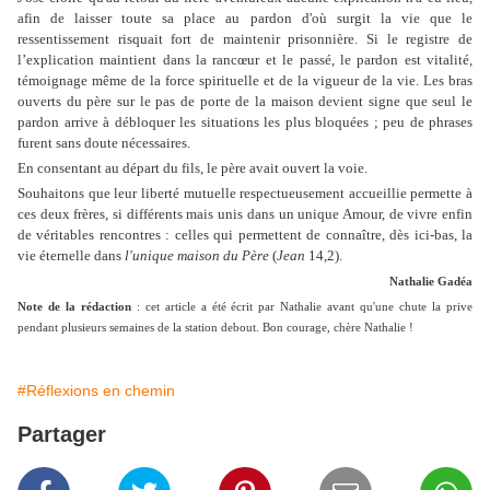
afin de laisser toute sa place au pardon d'où surgit la vie que le
ressentissement risquait fort de maintenir prisonnière. Si le registre de
l’explication maintient dans la rancœur et le passé, le pardon est vitalité,
témoignage même de la force spirituelle et de la vigueur de la vie. Les bras
ouverts du père sur le pas de porte de la maison devient signe que seul le
pardon arrive à débloquer les situations les plus bloquées ; peu de phrases
furent sans doute nécessaires.
En consentant au départ du fils, le père avait ouvert la voie.
Souhaitons que leur liberté mutuelle respectueusement accueillie permette à
ces deux frères, si différents mais unis dans un unique Amour, de vivre enfin
de véritables rencontres : celles qui permettent de connaître, dès ici-bas, la
vie éternelle dans
l'unique maison du Père
(
Jean
14,2).
Nathalie Gadéa
Note de la rédaction
: cet article a été écrit par Nathalie avant qu'une chute la prive
pendant plusieurs semaines de l
a station debout. Bon courage, chère Nathalie !
#Réflexions en chemin
Partager