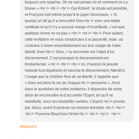
toujours une surprise. On ne sait jamais où et comment on Le
trouve ».<br /> <br /> <br /> Oui Robert : le doute est possible,
et François irait même jusqu’à le juger nécessaire. « Si
quelqu’un dit qu’il a rencontré Dieu<br /> avec une totale
certitude et qu’il n’y a aucune marge d’incertitude, c’est que
quelque chose ne va pas ».<br /> <br /> <br /> Pour autant,
cette invitation ne nous conduit pas à la passivité, mais au
contraire à miser essentiellement sur bon usage de notre
liberté. Avec<br /> Dieu, « la rencontre est l’objet d’un
discernement. C’est pourquoi le discernement est
fondamental. »<br /> <br /> <br /> Ici, François le jésuite
redoute tout légalisme et valorise le discernement. Attentif à
l’usage que le chrétien fera de sa liberté, il rappelle que
« Dieu est dans la vie de chaque<br /> personne ». Ainsi,
dans le quotidien de notre existence, il dépendra de notre
désir de reconnaître et d’accueillir l’Esprit, tel qu’Il se
manifeste, sous les modalités variées. L’Esprit,<br /> promis
par Jésus, avant d’achever sa mission terrestre.<br /> <br />
<br /> Francine Bouichou-Orsini<br /> <br /> <br /> <br />
Répondre