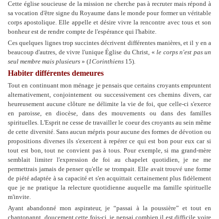
Cette église soucieuse de la mission ne cherche pas à recruter mais répond à
sa vocation d'être signe du Royaume dans le monde pour former un véritable
corps apostolique. Elle appelle et désire vivre la rencontre avec tous et son
bonheur est de rendre compte de l'espérance qui l'habite.
Ces quelques lignes trop succintes décrivent différentes manières, et il y en a
beaucoup d'autres, de vivre l'unique Église du Christ, «
le corps n'est pas un
seul membre mais plusieurs
» (
1Corinthiens
15).
Habiter différentes demeures
Tout en continuant mon ménage je pensais que certains croyants empruntent
alternativement, conjointement ou successivement ces chemins divers, car
heureusement aucune clôture ne délimite la vie de foi, que celle-ci s'exerce
en paroisse, en diocèse, dans des mouvements ou dans des familles
spirituelles. L'Esprit ne cesse de travailler le coeur des croyants au sein même
de cette diversité. Sans aucun mépris pour aucune des formes de dévotion ou
propositions diverses ils s'exercent à repérer ce qui est bon pour eux car si
tout est bon, tout ne convient pas à tous. Pour exemple, si ma grand-mère
semblait limiter l'expression de foi au chapelet quotidien, je ne me
permettrais jamais de penser qu'elle se trompait. Elle avait trouvé une forme
de piété adaptée à sa capacité et s'en acquittait certainement plus fidèlement
que je ne pratique la relecture quotidienne auquelle ma famille spirituelle
m'invite.
Ayant abandonné mon aspirateur, je “passai à la poussière” et tout en
chantonannt, doucement cette fois-ci, je pensai combien il est difficile voire