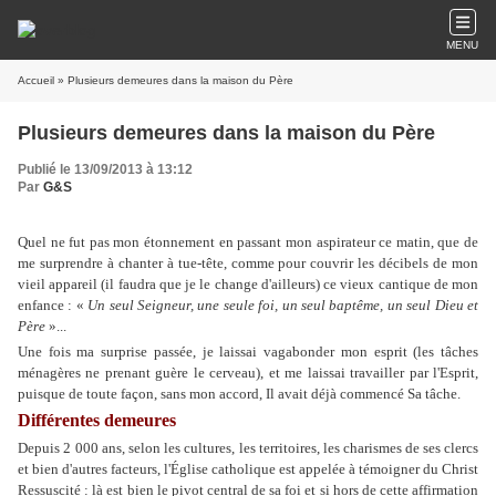
MENU
Accueil
» Plusieurs demeures dans la maison du Père
Plusieurs demeures dans la maison du Père
Publié le 13/09/2013 à 13:12
Par
G&S
Quel ne fut pas mon étonnement en passant mon aspirateur ce matin, que de
me surprendre à chanter à tue-tête, comme pour couvrir les décibels de mon
vieil appareil (il faudra que je le change d'ailleurs) ce vieux cantique de mon
enfance : «
Un seul Seigneur, une seule foi, un seul baptême, un seul Dieu et
Père
»...
Une fois ma surprise passée, je laissai vagabonder mon esprit (les tâches
ménagères ne prenant guère le cerveau), et me laissai travailler par l'Esprit,
puisque de toute façon, sans mon accord, Il avait déjà commencé Sa tâche.
Différentes demeures
Depuis 2
000 ans, selon les cultures, les territoires, les charismes de ses clercs
et bien d'autres facteurs, l'Église catholique est appelée à témoigner du Christ
Ressuscité : là est bien le pivot central de sa foi et si hors de cette affirmation