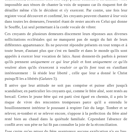
impossible aux ténors de chanter la voix de soprano car ils risquent fort de
dérailler même s’ils le décident et s'y exercent. Par contre, une fois leur
registre vocal découvert et confirmé, les croyants peuvent chanter
à leur voix
dans toutes les demeures, l'esentiel étant de rester ancrés en Celui qui donne
le Souffle, Lui seul permettant à la corde vocale de vibrer.
Ces croyants de plusieurs demeures discernent leurs réponses aux diverses
sollicitations ecclésiales qui ne manquent pas de surgir du fait de leurs
différentes appartenance. Ils ne peuvent répondre présents en tout temps et à
toute heure, d'autant plus que c'est en famille et dans le monde qu'ils sont
appelés à exercer leur vocation de laïcs. Aussi donnent-ils parfois à penser
qu'ils prennent
uniquement ce qui leur plaît
et font
uniquement ce qu'ils
veulent
alors qu'ils s'exercent à
vouloir ce qu'ils font
tout en s'unifiant
intérieurement : là réside leur liberté , celle que leur a donné le Christ
puisqu'Il les a libérés (
Galates
5).
Il arrive que leur attitude ne soit pas comprise et puisse aller jusqu'à
scandaliser, en particulier les croyants qui, comme le frère aîné, sont restés au
bercail. Certes le jeune frère qui est parti s'est égaré en chemin, il a pris le
risque de vivre des rencontres trompeuses parce qu'il a entendu le
bouillonnement intérieur le poussant à respirer l'air du large. Tomber et se
relever, re-tomber et se relever encore, s'oppose à la perfection du frère ainé
resté bien au chaud dans la quiétude familiale. Cependant l'absence de
conflit avec son père ne lui fit pas connaître la joie de la réconciliation.
J'ose croire qu'au retour du frère aventureux aucune explication n'a eu lieu,