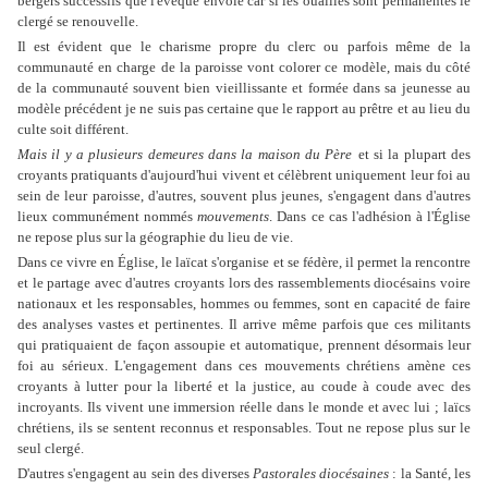
bergers successifs que l'évêque envoie car si les ouailles sont permanentes le
clergé se renouvelle.
Il est évident que le charisme propre du clerc ou parfois même de la
communauté en charge de la paroisse vont colorer ce modèle, mais du côté
de la communauté souvent bien vieillissante et formée dans sa jeunesse au
modèle précédent je ne suis pas certaine que le rapport au prêtre et au lieu du
culte soit différent.
Mais il y a plusieurs demeures dans la maison du Père
et si la plupart des
croyants pratiquants d'aujourd'hui vivent et célèbrent uniquement leur foi au
sein de leur paroisse, d'autres, souvent plus jeunes, s'engagent dans d'autres
lieux communément nommés
mouvements
. Dans ce cas l'adhésion à l'Église
ne repose plus sur la géographie du lieu de vie.
Dans ce vivre en Église, le laïcat s'organise et se fédère, il permet la rencontre
et le partage avec d'autres croyants lors des rassemblements diocésains voire
nationaux et les responsables, hommes ou femmes, sont en capacité de faire
des analyses vastes et pertinentes. Il arrive même parfois que ces militants
qui pratiquaient de façon assoupie et automatique, prennent désormais leur
foi au sérieux. L'engagement dans ces mouvements chrétiens amène ces
croyants à lutter pour la liberté et la justice, au coude à coude avec des
incroyants. Ils vivent une immersion réelle dans le monde et avec lui ; laïcs
chrétiens, ils se sentent reconnus et responsables. Tout ne repose plus sur le
seul clergé.
D'autres s'engagent au sein des diverses
Pastorales diocésaines
: la Santé, les