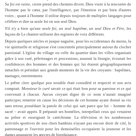
Sa foi est vaine
, croire prend des chemins divers. Dieu vient à la rencontre de
l'homme par le cœur, par l'intelligence, par l'émotion et par bien d'autres
voies ; quant à l'homme il utilise depuis toujours de multiples langages pour
célébrer et dire sa seule foi en son seul Dieu.
S'il n'y a bien qu'une
seule foi, un seul baptême, un seul Dieu et Père
, les
façons de Le chanter utilisent des registres de voix différents.
Depuis quelques siècles et jusque naguère, pour les occidentaux du moins, la
vie spirituelle et religieuse s'est concentrée principalement autour du clocher
paroissial. L'église du village ou celle du quartier dans les villes organisait
grâce à son curé, pèlerinages et processions, assurait la liturgie, écoutait les
confidences des hommes et des femmes qui lui étaient géographiquement
rattachés et présidait aux grands moments de la vie des croyants : baptêmes,
mariages, enterrements.
Le prêtre clerc quelque peu notable était considéré et respecté et son avis
comptait.
Monsieur le curé
savait ce qui était bon pour sa paroisse et ce qui
convenait à chacun. Aucun croyant digne de ce nom n’aurait imaginé
participer, remettre en cause les décisions de cet homme ayant donné sa vie
sans retour, possédant la parole de celui qui sait parce que lui – homme du
sacré – avait appris. Il préparait ses homélies, interpellait ceux qui venaient
au prône et enseignait le catéchisme. La télévision et les nombreuses
activités sportives de nos chers bambins n'ayant pas encore droit de cité, le
patronnage et l'ouvroir pour les demoiselles occupaient la jeunesse et les
dames assuraient les œuvres de bienfaisance.