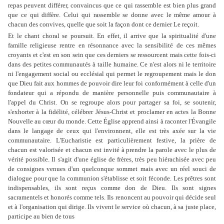
repas peuvent différer, convaincus que ce qui rassemble est bien plus grand
que ce qui diffère. Celui qui rassemble se donne avec le même amour à
chacun des convives, quelle que soit la façon dont ce dernier Le reçoit.
Et le chant choral se poursuit. En effet, il arrive que la spiritualité d'une
famille religieuse rentre en résonnance avec la sensibilité de ces mêmes
croyants et c'est en son sein que ces derniers se ressourcent mais cette fois-ci
dans des petites communautés à taille humaine. Ce n'est alors ni le territoire
ni l'engagement social ou ecclésial qui permet le regroupement mais le don
que Dieu fait aux hommes de pouvoir dire leur foi conformément à celle d'un
fondateur qui a répondu de manière personnelle puis communautaire à
l'appel du Christ. On se regroupe alors pour partager sa foi, se soutenir,
s'exhorter à la fidélité, célébrer Jésus-Christ et proclamer en actes la Bonne
Nouvelle au cœur du monde. Cette Église apprend ainsi à raconter l'Évangile
dans le langage de ceux qui l'environnent, elle est très axée sur la vie
communautaire. L'Eucharistie est particulièrement festive, la prière de
chacun est valorisée et chacun est invité à prendre la parole avec le plus de
vérité possible. Il s'agit d'une église de frères, très peu hiérachisée avec peu
de consignes venues d'un quelconque sommet mais avec un réel souci de
dialogue pour que la communion s'établisse et soit féconde. Les prêtres sont
indispensables, ils sont reçus comme don de Dieu. Ils sont signes
sacramentels et honorés comme tels. Ils renoncent au pouvoir qui décide seul
et à l'organisation qui dirige. Ils vivent le service où chacun, à sa juste place,
participe au bien de tous