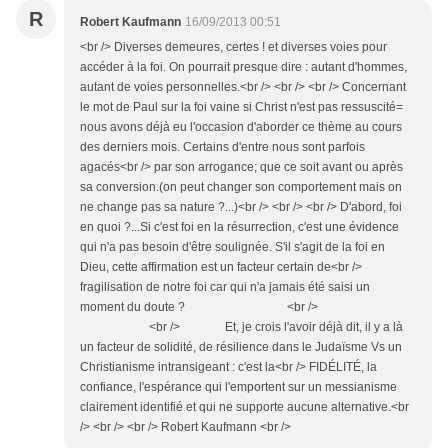
R
Robert Kaufmann
16/09/2013 00:51
<br /> Diverses demeures, certes ! et diverses voies pour
accéder à la foi. On pourrait presque dire : autant d'hommes,
autant de voies personnelles.<br /> <br /> <br /> Concernant
le mot de Paul sur la foi vaine si Christ n'est pas ressuscité=
nous avons déjà eu l'occasion d'aborder ce thème au cours
des derniers mois. Certains d'entre nous sont parfois
agacés<br /> par son arrogance; que ce soit avant ou après
sa conversion.(on peut changer son comportement mais on
ne change pas sa nature ?...)<br /> <br /> <br /> D'abord, foi
en quoi ?...Si c'est foi en la résurrection, c'est une évidence
qui n'a pas besoin d'être soulignée. S'il s'agit de la foi en
Dieu, cette affirmation est un facteur certain de<br />
fragilisation de notre foi car qui n'a jamais été saisi un
moment du doute ? <br />
<br /> Et, je crois l'avoir déjà dit, il y a là
un facteur de solidité, de résilience dans le Judaïsme Vs un
Christianisme intransigeant : c'est la<br /> FIDÉLITÉ, la
confiance, l'espérance qui l'emportent sur un messianisme
clairement identifié et qui ne supporte aucune alternative.<br
/> <br /> <br /> Robert Kaufmann <br />