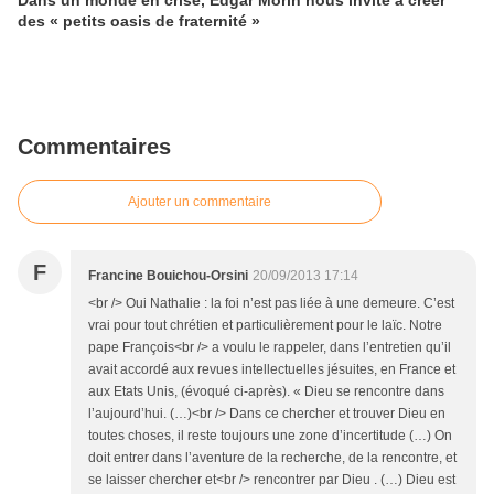
Dans un monde en crise, Edgar Morin nous invite à créer
des « petits oasis de fraternité »
Commentaires
Ajouter un commentaire
F
Francine Bouichou-Orsini
20/09/2013 17:14
<br /> Oui Nathalie : la foi n’est pas liée à une demeure. C’est
vrai pour tout chrétien et particulièrement pour le laïc. Notre
pape François<br /> a voulu le rappeler, dans l’entretien qu’il
avait accordé aux revues intellectuelles jésuites, en France et
aux Etats Unis, (évoqué ci-après). « Dieu se rencontre dans
l’aujourd’hui. (…)<br /> Dans ce chercher et trouver Dieu en
toutes choses, il reste toujours une zone d’incertitude (…) On
doit entrer dans l’aventure de la recherche, de la rencontre, et
se laisser chercher et<br /> rencontrer par Dieu . (…) Dieu est