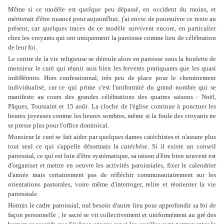
Même si ce modèle est quelque peu dépassé, en occident du moins, et
mériterait d'être nuancé pour aujourd'hui, j'ai envie de poursuivre ce texte au
présent, car quelques traces de ce modèle survivent encore, en particulier
chez les croyants qui ont uniquement la paroissse comme lieu de célébration
de leur foi.
Le centre de la vie religieuse se déroule alors en paroisse sous la houlette de
monsieur le curé qui réunit ausi bien les fervents pratiquants que les quasi
indifférents. Hors confessionnal, très peu de place pour le cheminement
individualisé, car ce qui prime c'est l'uniformité du grand nombre qui se
manifeste au cours des grandes célébrations des quatres saisons : Noël,
Pâques, Toussaint et 15 août. La cloche de l'église continue à ponctuer les
heures joyeuses comme les heures sombres, même si la foule des croyants ne
se presse plus pour l'office dominical.
Monsieur le curé se fait aider par quelques dames catéchistes et n'assure plus
tout seul ce qui s'appelle désormais la
catéchèse
. Si il existe un conseil
paroissial, ce qui est loin d'être systématique, sa raison d'être bien souvent est
d'organiser et mettre en oeuvre les activités paroissiales, fixer le calendrier
d'année mais certainement pas de réfléchir communautairement sur les
orientations pastorales, voire même d'interroger, relire et réorienter la vie
paroissiale.
Hormis le cadre paroissial, nul besoin d'autre lieu pour approfondir sa foi de
façon personnelle ; le sacré se vit collectivement et uniformément au gré des