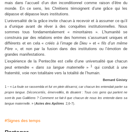
mais dans l’accueil d’un don inconditionnel comme raison d’être du
monde. En ce sens, les Chrétiens témoignent d’une grâce qui les
dépasse et dépasse leurs institutions.
L’universalité de la grâce invite chacun à recevoir et à assumer ce qu’il
a d’unique avant de rêver à des conquêtes institutionnelles. Nous
sommes tous fondamentalement « minoritaires ». L’humanité se
construira par des relations entre des hommes s’assumant uniques et
différents et en cela «
créés à l’image de Dieu
» et «
fils d’un même
Père
», et non par la fusion dans des institutions ou l’émotion de
grandes manifestations.
L’expérience de la Pentecôte est celle d’une universalité que chacun
1
peut entendre «
dans sa langue maternelle
»
qui conduit à une
fraternité, voie non totalitaire vers la totalité de l’humain.
Bernard Ginisty
1 – «
La foule se rassembla et fut en plein désarroi, car chacun les entendait parler sa
propre langue. Déconcertés, émerveillés, ils disaient : Tous ces gens qui parlent ne
sont-ils pas Galiléens ? Comment se fait-il que chacun de nous les entende dans sa
langue maternelle.
» (
Actes des Apôtres
2,6-7).
#Signes des temps