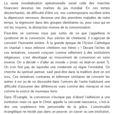
La seule mondialisation opérationnelle serait celle des marchés
financiers devenus les maîtres du jeu mondial. En ces temps
désenchantés, de difficulté d’être soi, nos contemporains oscillent entre
la dépression nerveuse, devenue une des premières maladies de notre
temps, la régression dans des groupes identitaires ou, pour ceux qui en
ont les moyens, la distraction morose de la consommation.
Peut-être ne sommes nous pas sortis de ce que j’appellerai le
syndrome de la conversion
. Aux siècles de chrétienté, il s’agissait de
convertir l’humanité entière. À la grande époque de l’
Action Catholique
on chantait «
nous referons chrétiens nos frères
» ! Devant l’échec de
ces tentatives, souvent conçues comme ralliement à des institutions
religieuses, s’est développé un mouvement de conversion en sens
inverse. On a décidé «
d’aller au monde
» (mais où était-on avant ?).
On n’en finit pas de rejoindre une modernité où règne l’immédiat. On
cherche du spirituel partout, sauf peut-être dans la tradition dont on est
issu. Ces tentatives contraires et tellement similaires de convertir les
autres à soi ou de se dissoudre dans l’univers de l’autre traduisent une
difficulté d’assumer des différences vues comme des menaces et non
comme la source de nouveaux liens.
Dans l'Évangile, la conversion n’évoque pas d’abord l’adhésion à une
institution mais ce que le Christ appelle la seconde naissance, c’est-à-
dire une expérience très personnelle de la grâce. L’universalité
évangélique ne réside pas dans un pouvoir, un savoir ou une institution,