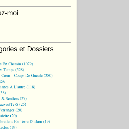
ez-moi
gories et Dossiers
ns En Chemin
(1079)
es Temps
(528)
 Cœur - Coups De Gueule
(280)
156)
iance À L'autre
(118)
38)
 & Sentiers
(27)
Pauvre(te)s
(25)
'etranger
(20)
aicite
(20)
hretiens En Terre D'islam
(19)
xclus
(19)