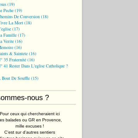
esus
(19)
Le Peche
(19)
Chemins De Conversion
(18)
Vivre La Mort
(18)
'eglise
(17)
a Famille
(17)
a Verite
(16)
Memoire
(16)
aints & Saintete
(16)
° 35 Fraternité
(16)
° 41 Rester Dans L'eglise Catholique ?
A Bout De Souffle
(15)
sommes-nous ?
Pour ceux qui chercheraient ici
es balades ou GR en Provence,
mille excuses !
C’est sur d’autres sentiers