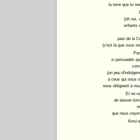
la terre que tu no
(oh oui, 
enfants 
pain de la Cè
(c'est là que nous 
Par
si persuadés qu
com
(un peu d'indulgenc
à ceux qui nous o
nous obligeant à nou
Et ne n
de laisser tom
m
que nous voyons
Ainsi-s