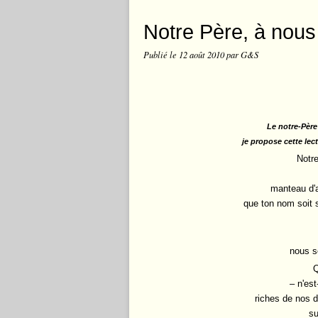
Notre Père, à nous 
Publié le
12 août 2010
par G&S
Le notre-Père
je propose cette lec
Notre
manteau d'a
que ton nom soit s
nous s
Q
– n'es
riches de nos 
su