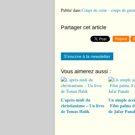
Publié dans
Coups de cœur - coups de gueu
Partager cet article
Repost
S'inscrire à la newsletter
Vous aimerez aussi :
L’après-midi du
Un simple acc
christianisme – Un livre
Film palme d
de Tomás Halik
de Jafar Pana