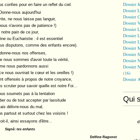
Dossier J
us confies pour en faire un reflet du ciel.
Dossier 
Donne-nous aujourd'hui
Dossier 
vite, ne nous laisse pas languir,
Dossier 
nous n'avons pas de patience !)
Dossier L
notre pain de ce jour,
Dossier L
ne ou Eucharistie : il est essentiel
Dossier L
nous disputons, comme des enfants encore).
Dossier 
donne-nous nos offenses,
Dossier S
e nous sommes d'avoir toute la vérité,
Dossier N
me nous pardonnons aussi
Dossier N
(16)
e nous ouvrirait le cœur et les oreilles !)
Dossier 
nt offensés à propos de notre croyance,
s scruter pour savoir quelle est notre Foi…
ous soumets pas à la tentation
Qui 
ber ou de tout accepter par lassitude
ais délivre-nous du mal,
 partout et surtout chez les voisins !
oit-il, ainsi essayons d'être...
d
Signé:
tes enfants
Delfine Ragonot