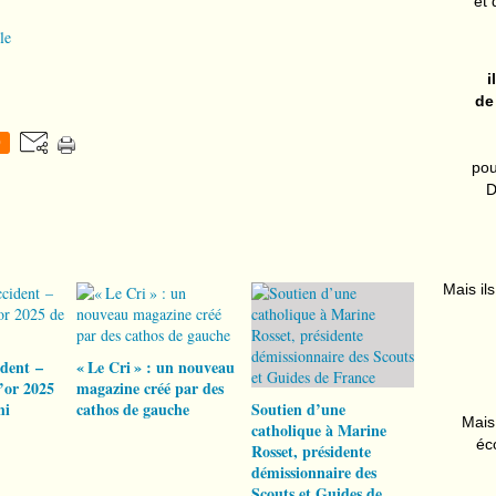
et 
le
i
de
0
pou
D
Mais ils
ident –
« Le Cri » : un nouveau
’or 2025
magazine créé par des
hi
cathos de gauche
Soutien d’une
Mais 
catholique à Marine
éc
Rosset, présidente
démissionnaire des
Scouts et Guides de