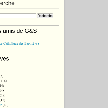
erche
s amis de G&S
e Catholique des Baptisé-e-s
ives
5)
(14)
14)
14)
(17)
(15)
er
(16)