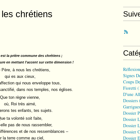
les chrétiens
Suiv
Caté
 est la prière commune des chrétiens ;
ture en mettant l'accent sur cette dimension !
Réflexio
 Père, à nous les chrétiens,
Signes D
qui es aux cieux,
Coups De
ffection qui nous enveloppe tous,
Fioretti
(
anctifié, dans nos temples, nos églises.
D'une All
Que ton règne vienne,
Dossiers
(
où, Roi très aimé,
Garrigues
erons tes enfants, tes sujets.
Dossier 
ue ta volonté soit faite,
Dossier L
t-elle pas de nous rassembler,
Dossier L
Dossier C
différences et de nos ressemblances –
Dossier E
r la terre comme au ciel,