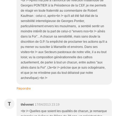
<br /> Après ma joie à l'annonce de l'élection inattendue de
Georges PONTIER à la Présidence de la CEF, je me permets
de réagir en toute fraternité au commentaire de Robert
Kaufman : celui-ci, après<br /> qu'il ait été fait état de la
sensibilité interreligieuse de Georges Pontier,
particulièrement envers les musulmans, a semblé sentir un
moindre intérêt de la part de celui-ci "envers nos<br /> aînés
dans la Foi"... A chacun sa sensibilité, mais sans doute la
discrétion de G.P. l'a empêché de proclamer les actions qu'il a
pu mener ou susciter à Marseille et environs. Dans ses
visites<br /> aux Secteurs pastoraux de notre ville, il a eu tout
loisir, vu la composition générationnelle des cathos
actuellement, de parler à tout un chacun, entre autres "aux
aînés dans la Foi". (Je<br /> précise que je suis octogénaire,
et que je ne m'estime pas du tout délaissé par notre
archevêque).<br />
Répondre
T
thévenet
17/04/2013 23:19
<br /> Quelles que soient les qualités de chacun, je remarque