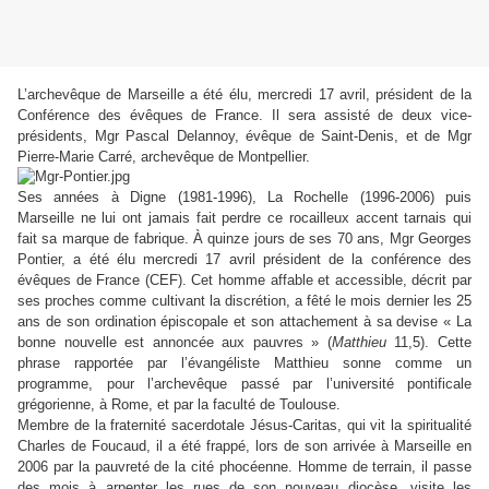
L’archevêque de Marseille a été élu, mercredi 17 avril, président de la
Conférence des évêques de France. Il sera assisté de deux vice-
présidents, Mgr Pascal Delannoy, évêque de Saint-Denis, et de Mgr
Pierre-Marie Carré, archevêque de Montpellier.
Ses années à Digne (1981-1996), La Rochelle (1996-2006) puis
Marseille ne lui ont jamais fait perdre ce rocailleux accent tarnais qui
fait sa marque de fabrique. À quinze jours de ses 70 ans, Mgr Georges
Pontier, a été élu mercredi 17 avril président de la conférence des
évêques de France (CEF). Cet homme affable et accessible, décrit par
ses proches comme cultivant la discrétion, a fêté le mois dernier les 25
ans de son ordination épiscopale et son attachement à sa devise « La
bonne nouvelle est annoncée aux pauvres » (
Matthieu
11,5). Cette
phrase rapportée par l’évangéliste Matthieu sonne comme un
programme, pour l’archevêque passé par l’université pontificale
grégorienne, à Rome, et par la faculté de Toulouse.
Membre de la fraternité sacerdotale Jésus-Caritas, qui vit la spiritualité
Charles de Foucaud, il a été frappé, lors de son arrivée à Marseille en
2006 par la pauvreté de la cité phocéenne. Homme de terrain, il passe
des mois à arpenter les rues de son nouveau diocèse, visite les