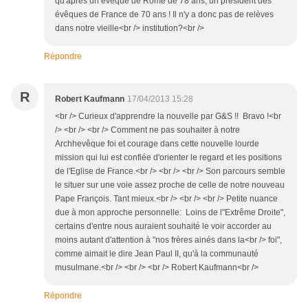
qu'aprés un évêque de Rôme de 78 ans, un président des
évêques de France de 70 ans ! Il n'y a donc pas de relèves
dans notre vieille<br /> institution?<br />
Répondre
R
Robert Kaufmann
17/04/2013 15:28
<br /> Curieux d'apprendre la nouvelle par G&S !! Bravo !<br
/> <br /> <br /> Comment ne pas souhaiter à notre
Archhevêque foi et courage dans cette nouvelle lourde
mission qui lui est confiée d'orienter le regard et les positions
de l'Eglise de France.<br /> <br /> <br /> Son parcours semble
le situer sur une voie assez proche de celle de notre nouveau
Pape François. Tant mieux.<br /> <br /> <br /> Petite nuance
due à mon approche personnelle: Loins de l"Extrême Droite",
certains d'entre nous auraient souhaité le voir accorder au
moins autant d'attention à "nos frères ainés dans la<br /> foi",
comme aimait le dire Jean Paul II, qu'à la communauté
musulmane.<br /> <br /> <br /> Robert Kaufmann<br />
Répondre