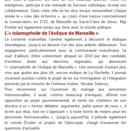
entreprises, participe à une maraude du Secours catholique, écoute ses
collaborateurs. Dans cette ville où les élus locaux renouvellent chaque
année le « vœu des échevins », au cours d’une messe commémorant
la consécration, en 1722, de Marseille au Sacré-Cœur de Jésus, Mgr
Pontier est également rompu aux liens avec le monde politique.
L’«
islamopholie
de l’évêque de Marseille »
Le contexte marseillais l’amène également à découvrir le dialogue
interreligieux, jusqu’à en devenir l’un des plus ardents défenseurs. Son
engagement, particulièrement avec la communauté musulmane, lui
vaut d’ailleurs d’être violemment attaqué en 2010 par des candidats
d’extrême droite aux élections régionales, qui dénoncent
l’«
islamopholie
de l’évêque de Marseille ». Une animosité d’autant plus
vive que quatre ans plus tôt, encore évêque de La Rochelle, il prenait
vivement position contre le projet de loi sur l’immigration et l’intégration
présenté par le ministre de l’intérieur d’alors, Nicolas Sarkozy.
Plus récemment, sur l’ouverture du mariage aux personnes
homosexuelles, il avait, comme beaucoup d’évêques, affirmé son
opposition au projet gouvernemental, et invité les chrétiens de son
diocèse à se « former, débattre, argumenter, parler autour de nous », à
écrire aux élus, tout en s’opposant « à toute forme de mépris pour les
personnes homosexuelles ». Jusqu’à aujourd’hui, il préside également
le comité
Études et projets
de l’épiscopat, chargé d’examiner les
questions d’actualité.