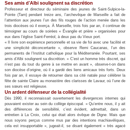
Ses amis d’Albi soulignent sa discrétion
Professeur et directeur du séminaire des jeunes de Saint-Sulpice-la-
Pointe (Tarn) pendant treize ans, l’archevêque de Marseille a fait de
l’attention aux jeunes l’un des fils rouges de l’action menée dans les
trois diocèses où il exerça. À Marseille, trois fois par an, il continue de
témoigner au cours de soirées « Évangile et prière » organisées pour
eux dans l’église Saint-Ferréol, à deux pas du Vieux port.
« Il livre son expérience personnelle et sa vie de foi avec une facilité et
une simplicité déconcertante », observe Remi Caucanas, l’un des
permanents de l’Institut catholique pour la Méditerranée. Pourtant, ses
amis d’Albi soulignent sa discrétion. « C’est un homme très discret, qui
n’est pas du tout du genre à se mettre en avant », observe-t-on dans
son diocèse d’origine, où il a gardé des liens amicaux très forts. Deux
fois par an, il essaye de retourner dans sa cité natale pour célébrer la
fête de sainte Claire au monastère des clarisses de Lavaur, où l’une de
ses sœurs est religieuse.
Un ardent défenseur de la collégialité
Dès 1990, il reconnaissait ouvertement les divergences internes qui
pouvaient exister au sein du collège épiscopal. « Qu’entre nous, il y ait
des différences de sensibilité, c’est évident, admettait, dans un
entretien à La Croix, celui qui était alors évêque de Digne. Mais que
nous soyons perçus comme mus par des intentions machiavéliques,
cela est insupportable », jugeait-il, se disant également « très agacé