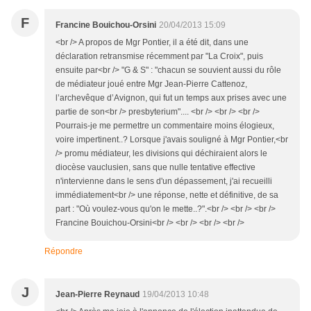
F
Francine Bouichou-Orsini
20/04/2013 15:09
<br /> A propos de Mgr Pontier, il a été dit, dans une
déclaration retransmise récemment par "La Croix", puis
ensuite par<br /> "G & S" : "chacun se souvient aussi du rôle
de médiateur joué entre Mgr Jean-Pierre Cattenoz,
l’archevêque d’Avignon, qui fut un temps aux prises avec une
partie de son<br /> presbyterium".... <br /> <br /> <br />
Pourrais-je me permettre un commentaire moins élogieux,
voire impertinent..? Lorsque j'avais souligné à Mgr Pontier,<br
/> promu médiateur, les divisions qui déchiraient alors le
diocèse vauclusien, sans que nulle tentative effective
n'intervienne dans le sens d'un dépassement, j'ai recueilli
immédiatement<br /> une réponse, nette et définitive, de sa
part : "Où voulez-vous qu'on le mette..?".<br /> <br /> <br />
Francine Bouichou-Orsini<br /> <br /> <br /> <br />
Répondre
J
Jean-Pierre Reynaud
19/04/2013 10:48