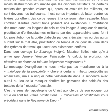
moins destructrices d’humanité que les discours satisfaits de certains
rentiers des grandes valeurs qui, après en avoir été les militants, en
sont devenus les trafiquants. Il est certes important de lutter contre les
filières qui offrent des corps jeunes à la consommation sexuelle. Mais
combien d’autres prostitutions polluent nos existences ! Prostitution
des mots dans les langues de bois et des images à longueur de media,
prostitution d’enthousiasmes militants par des apparatchiks sans foi ni
loi, prostitution de la quête d’absolu par des cléricalismes ou des
gurus
surfant sur le mal être, prostitution du temps et du goût de vivre dans
des rythmes de travail qui usent des existences entières.
Dans son ouvrage
Le Sauvage indigné,
Maurice Bellet note qu’«
il
arrive que derrière l’énergie, l’efficacité, le calcul, la profusion de
1
réussites se tienne en fait une irréparable résignation
»
.
Le message évangélique ne nous invite pas au moralisme ou à la
«
théologie de la prospérité
» chère à certains milieux pentecôtistes
américains, mais à risquer notre vulnérabilité dans la rencontre avec
autrui au lieu de la masquer derrière les grimaces des habitués des
trottoirs de la “ réussite ” sociale.
C’est le sens de l’apostrophe du Christ aux clercs de son époque, qui
situe où sont les vraies prostitutions : «
Publicains et prostituées vous
2
précèdent dans le Royaume de Dieu
»
.
ernard Ginisty