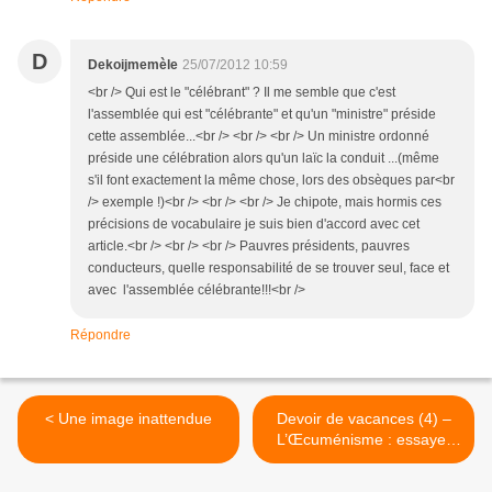
D
Dekoijmemèle
25/07/2012 10:59
<br /> Qui est le "célébrant" ? Il me semble que c'est
l'assemblée qui est "célébrante" et qu'un "ministre" préside
cette assemblée...<br /> <br /> <br /> Un ministre ordonné
préside une célébration alors qu'un laïc la conduit ...(même
s'il font exactement la même chose, lors des obsèques par<br
/> exemple !)<br /> <br /> <br /> Je chipote, mais hormis ces
précisions de vocabulaire je suis bien d'accord avec cet
article.<br /> <br /> <br /> Pauvres présidents, pauvres
conducteurs, quelle responsabilité de se trouver seul, face et
avec l'assemblée célébrante!!!<br />
Répondre
< Une image inattendue
Devoir de vacances (4) –
L’Œcuménisme : essayer
d’aimer son prochain
comme soi-même >