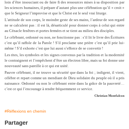
loin d’être insouciant ou de faire fi des ressources mises à sa disposition par
les sciences humaines, il prépare d’autant plus une célébration qu’il « croit »
que le Seigneur l’improvise et que le Christ est le seul vrai liturge.
L’attitude de son corps, le moindre geste de ses mains, l’ardeur de son regard
ne se calculent pas : il est là, désarticulé pour donner corps à celui qui entre
au Cénacle fenêtres et portes fermées et se tient au milieu des disciples.
Le célébrant, ordonné ou non, ne fonctionne pas : s’il lit le livre des Écritures
c’est qu’il raffole de la Parole ! S’il proclame une prière c’est qu’il prie lui-
même ! S’il exhorte c’est que lui aussi s’efforce de se convertir !
Les rites, les symboles et les signes convenus par la tradition et la modernité
le contraignent et l’empêchent d’être un électron libre, mais sa foi donne une
nouveauté sans pareille à ce qui est usité.
Pauvre célébrant, il ne trouve sa sécurité que dans la foi ; indigent, il vient,
célèbre et repart comme un mendiant de Dieu solidaire du peuple où il a pris
naissance. Ordonné ou non le célébrant entre dans la grâce de la pauvreté…
c’est ce qui l’encourage à rendre fréquemment ce service.
Christian Montfalcon
#Réflexions en chemin
Partager