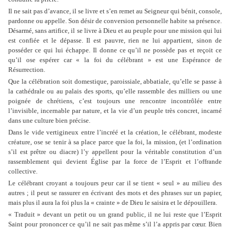
Il ne sait pas d’avance, il se livre et s’en remet au Seigneur qui bénit, console,
pardonne ou appelle. Son désir de conversion personnelle habite sa présence.
Désarmé, sans artifice, il se livre à Dieu et au peuple pour une mission qui lui
est confiée et le dépasse. Il est pauvre, rien ne lui appartient, sinon de
posséder ce qui lui échappe. Il donne ce qu’il ne possède pas et reçoit ce
qu’il ose espérer car « la foi du célébrant » est une Espérance de
Résurrection.
Que la célébration soit domestique, paroissiale, abbatiale, qu’elle se passe à
la cathédrale ou au palais des sports, qu’elle rassemble des milliers ou une
poignée de chrétiens, c’est toujours une rencontre incontrôlée entre
l’invisible, incernable par nature, et la vie d’un peuple très concret, incarné
dans une culture bien précise.
Dans le vide vertigineux entre l’incréé et la création, le célébrant, modeste
créature, ose se tenir à sa place parce que la foi, la mission, (et l’ordination
s’il est prêtre ou diacre) l’y appellent pour la véritable constitution d’un
rassemblement qui devient Église par la force de l’Esprit et l’offrande
collective.
Le célébrant croyant a toujours peur car il se tient « seul » au milieu des
autres ; il peut se rassurer en écrivant des mots et des phrases sur un papier,
mais plus il aura la foi plus la « crainte » de Dieu le saisira et le dépouillera.
« Traduit » devant un petit ou un grand public, il ne lui reste que l’Esprit
Saint pour prononcer ce qu’il ne sait pas même s’il l’a appris par cœur. Bien