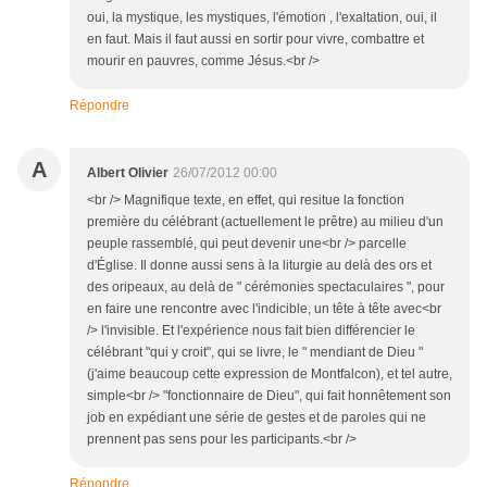
oui, la mystique, les mystiques, l'émotion , l'exaltation, oui, il
en faut. Mais il faut aussi en sortir pour vivre, combattre et
mourir en pauvres, comme Jésus.<br />
Répondre
A
Albert Olivier
26/07/2012 00:00
<br /> Magnifique texte, en effet, qui resitue la fonction
première du célébrant (actuellement le prêtre) au milieu d'un
peuple rassemblé, qui peut devenir une<br /> parcelle
d'Église. Il donne aussi sens à la liturgie au delà des ors et
des oripeaux, au delà de " cérémonies spectaculaires ", pour
en faire une rencontre avec l'indicible, un tête à tête avec<br
/> l'invisible. Et l'expérience nous fait bien différencier le
célébrant "qui y croit", qui se livre, le " mendiant de Dieu "
(j'aime beaucoup cette expression de Montfalcon), et tel autre,
simple<br /> "fonctionnaire de Dieu", qui fait honnêtement son
job en expédiant une série de gestes et de paroles qui ne
prennent pas sens pour les participants.<br />
Répondre