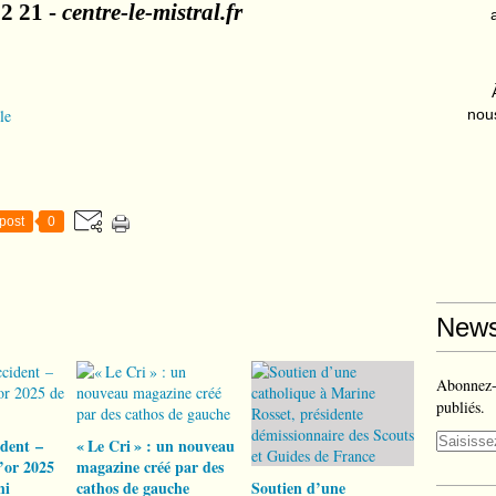
82 21 -
centre-le-mistral.fr
nous
le
post
0
News
Abonnez-v
publiés.
ident –
« Le Cri » : un nouveau
’or 2025
magazine créé par des
hi
cathos de gauche
Soutien d’une