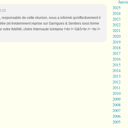
Janvi
2025
8:20
2024
, responsable de cette réunion, nous a informé qu'effectivement il
2023
liée (et évidemment reprise sur Garrigues & Sentiers sous forme
2022
ur votre fidélité, chère Internaute lointaine !<br /> G&S<br /> <br />
2021
2020
2019
2018
2017
2016
2015
2014
2013
2012
2011
2010
2009
2008
2007
2006
2005