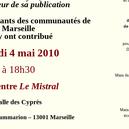
et 
eur de sa publication
ntants des communautés de
i
Marseille
de
y ont contribué
pou
D
i 4 mai 2010
à 18h30
Mais ils
entre
Le Mistra
l
alle des Cyprès
Mais 
éc
lammarion – 13001 Marseille