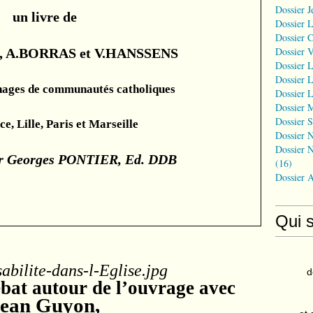
Dossier J
un livre de
Dossier 
Dossier 
Dossier 
 A.BORRAS et V.HANSSENS
Dossier L
Dossier L
nages de communautés catholiques
Dossier L
Dossier 
Dossier S
ce, Lille, Paris et Marseille
Dossier N
Dossier N
gr Georges PONTIER, Ed. DDB
(16)
Dossier 
Qui 
d
ébat autour de l’ouvrage avec
ean Guyon,