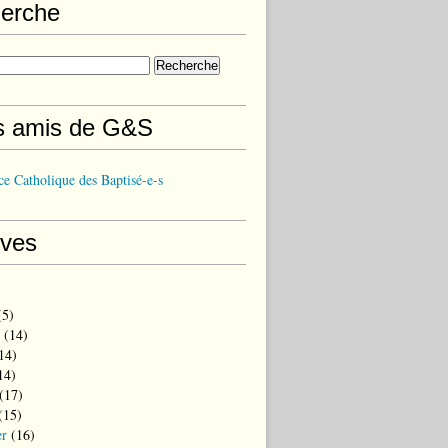
erche
s amis de G&S
e Catholique des Baptisé-e-s
ives
5)
(14)
14)
14)
(17)
(15)
er
(16)