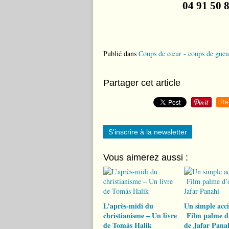
04 91 50 
Publié dans
Coups de cœur - coups de gueu
Partager cet article
Re
S'inscrire à la newsletter
Vous aimerez aussi :
L’après-midi du
Un simple acc
christianisme – Un livre
Film palme d
de Tomás Halik
de Jafar Pana