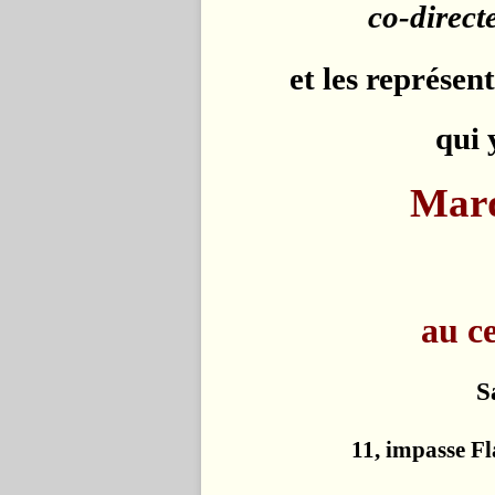
co-direct
et les représe
qui 
Mard
au c
S
11, impasse F