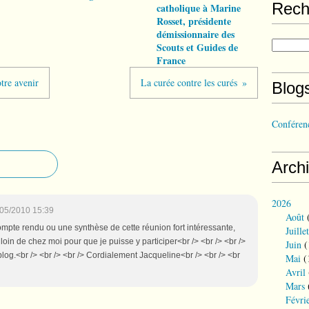
Rech
catholique à Marine
Rosset, présidente
démissionnaire des
Scouts et Guides de
France
otre avenir
La curée contre les curés
Blog
Conférenc
Arch
2026
05/2010 15:39
Août
(
mpte rendu ou une synthèse de cette réunion fort intéressante,
Juillet
oin de chez moi pour que je puisse y participer<br /> <br /> <br />
Juin
(
 blog.<br /> <br /> <br /> Cordialement Jacqueline<br /> <br /> <br
Mai
(
Avril
Mars
Févri