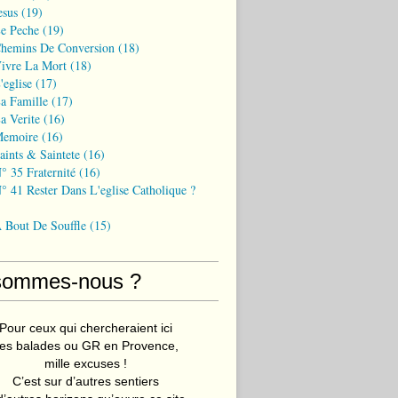
esus
(19)
Le Peche
(19)
Chemins De Conversion
(18)
Vivre La Mort
(18)
'eglise
(17)
a Famille
(17)
a Verite
(16)
Memoire
(16)
aints & Saintete
(16)
° 35 Fraternité
(16)
° 41 Rester Dans L'eglise Catholique ?
A Bout De Souffle
(15)
sommes-nous ?
Pour ceux qui chercheraient ici
es balades ou GR en Provence,
mille excuses !
C’est sur d’autres sentiers