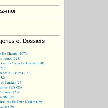
ez-moi
gories et Dossiers
ns En Chemin
(1079)
es Temps
(528)
 Cœur - Coups De Gueule
(280)
156)
iance À L'autre
(118)
38)
 & Sentiers
(27)
Pauvre(te)s
(25)
'etranger
(20)
aicite
(20)
hretiens En Terre D'islam
(19)
xclus
(19)