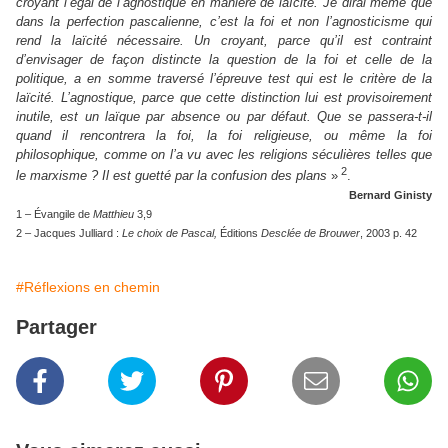
croyant l’égal de l’agnostique en manière de laïcité. Je dirai même que
dans la perfection pascalienne, c’est la foi et non l’agnosticisme qui
rend la laïcité nécessaire. Un croyant, parce qu’il est contraint
d’envisager de façon distincte la question de la foi et celle de la
politique, a en somme traversé l’épreuve test qui est le critère de la
laïcité. L’agnostique, parce que cette distinction lui est provisoirement
inutile, est un laïque par absence ou par défaut. Que se passera-t-il
quand il rencontrera la foi, la foi religieuse, ou même la foi
philosophique, comme on l’a vu avec les religions séculières telles que
2
le marxisme ? Il est guetté par la confusion des plans
»
.
Bernard Ginisty
1 – Évangile de
Matthieu
3,9
2 – Jacques Julliard :
Le choix de Pascal,
Éditions
Desclée de Brouwer
, 2003 p. 42
#Réflexions en chemin
Partager