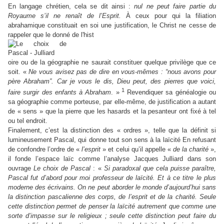
En langage chrétien, cela se dit ainsi :
nul ne peut faire partie du
Royaume s’il ne renaît de l’Esprit.
À ceux pour qui la filiation
abrahamique constituait en soi une justification, le Christ ne cesse de
rappeler que le donné de l'hist
oire ou de la géographie ne saurait constituer quelque privilège que ce
soit. «
Ne vous avisez pas de dire en vous-mêmes : “nous avons pour
père Abraham”.
Car je vous le dis, Dieu peut, des pierres que voici,
1
faire surgir des enfants à Abraham
. »
Revendiquer sa généalogie ou
sa géographie comme porteuse, par elle-même, de justification a autant
de « sens » que la pierre que les hasards et la pesanteur ont fixé à tel
ou tel endroit.
Finalement, c’est la distinction des « ordres », telle que la définit si
lumineusement Pascal, qui donne tout son sens à
la laïcité En refusant
de confondre l’ordre de «
l’esprit
» et celui qu’il appelle «
de la charité
»,
il fonde l’espace laïc comme l’analyse Jacques Julliard dans son
ouvrage
Le choix de Pascal
: «
Si paradoxal que cela puisse paraître,
Pascal fut d’abord pour moi
professeur de laïcité. Et à ce titre le plus
moderne des écrivains. On ne peut aborder le monde d’aujourd’hui sans
la distinction pascalienne des corps, de l’esprit et de la charité. Seule
cette distinction permet de penser la laïcité autrement que comme une
sorte d’impasse sur le religieux ; seule cette distinction peut faire du