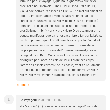
formulée par Le Voyageur, que nous ignorons à quel texte
précis elle nous renvoie…<br /> <br /> <br /> Par ailleurs,
« ouvrir de nouveaux espaces à Dieu » : ne met nullement en
doute la transcendance divine du Dieu reconnu par les
chrétiens. Nous savons que<br /> notre Dieu ne s’impose à
personne, et d’autant moins sous l’usage des armes et du
prosélytisme…<br /> <br /> <br /> Notre Dieu est amour et ne
peut se manifester que dans l’espace libre offert par la laïcité,
un champ dans lequel l’esprit humain est capable d’ouvrir et
de poursuivre la<br /> recherche du sens, du sens de sa
propre personne et du sens de l’humain universel, créé à
l’image de son Dieu. Oui, nous retrouvons ici les trois ordre
distingués par Pascal : à côté de<br /> l’ordre des corps,
l’ordre des esprits et l’ordre de la charité, c’est à dire l’amour.
L’amour qui est création, ou encore recréation.<br /> <br />
<br /> <br /> <br /> <br /> Francine Bouichou-Orsini<br />
Répondre
L
Le Voyageur
25/09/2013 09:07
<br /> <br /> " (…) nous aider à avoir le courage d'ouvrir de