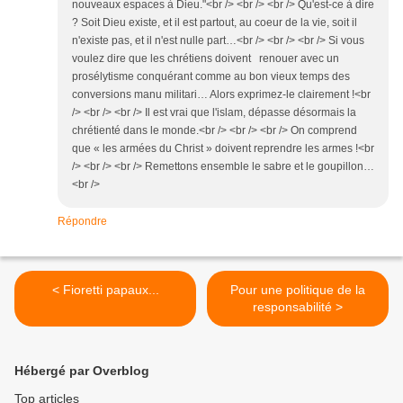
nouveaux espaces à Dieu."<br /> <br /> <br /> Qu'est-ce à dire
? Soit Dieu existe, et il est partout, au coeur de la vie, soit il
n'existe pas, et il n'est nulle part…<br /> <br /> <br /> Si vous
voulez dire que les chrétiens doivent renouer avec un
prosélytisme conquérant comme au bon vieux temps des
conversions manu militari… Alors exprimez-le clairement !<br
/> <br /> <br /> Il est vrai que l'islam, dépasse désormais la
chrétienté dans le monde.<br /> <br /> <br /> On comprend
que « les armées du Christ » doivent reprendre les armes !<br
/> <br /> <br /> Remettons ensemble le sabre et le goupillon…
<br />
Répondre
< Fioretti papaux...
Pour une politique de la
responsabilité >
Hébergé par Overblog
Top articles