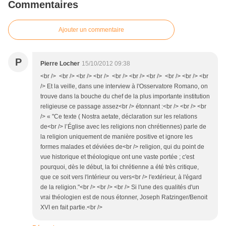
Commentaires
Ajouter un commentaire
P
Pierre Locher
15/10/2012 09:38
<br /> <br /> <br /> <br /> <br /> <br /> <br /> <br /> <br /> <br
/> Et la veille, dans une interview à l'Osservatore Romano, on
trouve dans la bouche du chef de la plus importante institution
religieuse ce passage assez<br /> étonnant :<br /> <br /> <br
/> « "Ce texte ( Nostra aetate, déclaration sur les relations
de<br /> l’Église avec les religions non chrétiennes) parle de
la religion uniquement de manière positive et ignore les
formes malades et déviées de<br /> religion, qui du point de
vue historique et théologique ont une vaste portée ; c'est
pourquoi, dès le début, la foi chrétienne a été très critique,
que ce soit vers l'intérieur ou vers<br /> l'extérieur, à l'égard
de la religion."<br /> <br /> <br /> Si l'une des qualités d'un
vrai théologien est de nous étonner, Joseph Ratzinger/Benoit
XVI en fait partie.<br />