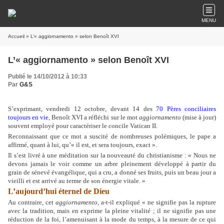
MENU
Accueil
» L’« aggiornamento » selon Benoît XVI
L’« aggiornamento » selon Benoît XVI
Publié le 14/10/2012 à 10:33
Par
G&S
S’exprimant, vendredi 12 octobre, devant 14 des
70 Pères conciliaires
toujours en vie
, Benoît XVI a réfléchi sur le mot
aggiornamento
(mise à jour)
souvent employé pour caractériser le concile Vatican II.
Reconnaissant que ce mot a suscité de nombreuses polémiques, le pape a
affirmé, quant à lui, qu’« il est, et sera toujours, exact ».
Il s’est livré à une méditation sur la nouveauté du christianisme : « Nous ne
devons jamais le voir comme un arbre pleinement développé à partir du
grain de sénevé évangélique, qui a cru, a donné ses fruits, puis un beau jour a
vieilli et est arrivé au terme de son énergie vitale. »
L’aujourd’hui éternel de Dieu
Au contraire, cet
aggiornamento
, a-t-il expliqué « ne signifie pas la rupture
avec la tradition, mais en exprime la pleine vitalité ; il ne signifie pas une
réduction de la foi, l’amenuisant à la mode du temps, à la mesure de ce qui