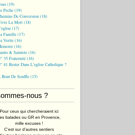
esus
(19)
Le Peche
(19)
Chemins De Conversion
(18)
Vivre La Mort
(18)
'eglise
(17)
a Famille
(17)
a Verite
(16)
Memoire
(16)
aints & Saintete
(16)
° 35 Fraternité
(16)
° 41 Rester Dans L'eglise Catholique ?
A Bout De Souffle
(15)
sommes-nous ?
Pour ceux qui chercheraient ici
es balades ou GR en Provence,
mille excuses !
C’est sur d’autres sentiers