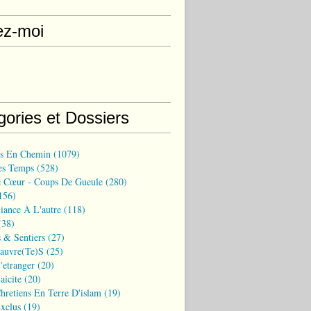
ez-moi
gories et Dossiers
ns En Chemin
(1079)
es Temps
(528)
 Cœur - Coups De Gueule
(280)
156)
iance À L'autre
(118)
38)
 & Sentiers
(27)
Pauvre(te)s
(25)
'etranger
(20)
aicite
(20)
hretiens En Terre D'islam
(19)
xclus
(19)