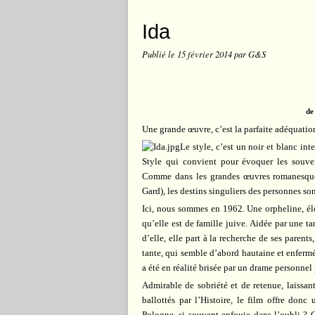
Ida
Publié le
15 février 2014
par G&S
de
Une grande œuvre, c’est la parfaite adéquation 
Le style, c’est un noir et blanc int
Style qui convient pour évoquer les souven
Comme dans les grandes œuvres romanesqu
Gard), les destins singuliers des personnes son
Ici, nous sommes en 1962. Une orpheline, él
qu’elle est de famille juive. Aidée par une ta
d’elle, elle part à la recherche de ses parent
tante, qui semble d’abord hautaine et enferm
a été en réalité brisée par un drame personnel 
Admirable de sobriété et de retenue, laissan
ballottés par l’Histoire, le film offre donc
Pologne, si souvent enfouie dans l’oubli ? 