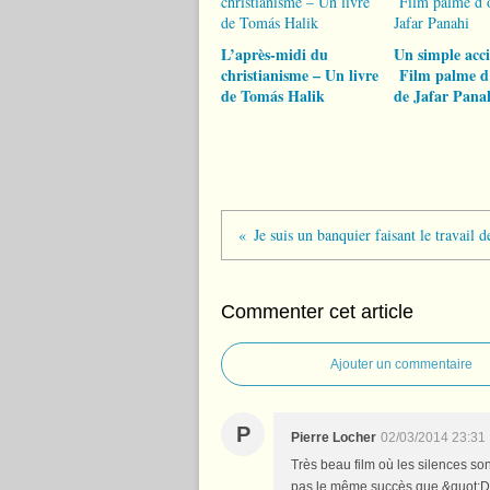
L’après-midi du
Un simple acc
christianisme – Un livre
Film palme d
de Tomás Halik
de Jafar Pana
Commenter cet article
Ajouter un commentaire
P
Pierre Locher
02/03/2014 23:31
Très beau film où les silences so
pas le même succès que &quot;De