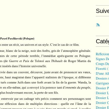
Suiv
 Pawel Pawlikovski (Pologne)
Caté
entre un récit, un univers et un style. C’est le cas de ce film.
ense, blanc de la neige, noir des forêts, gris de l’atmosphère générale.
Réflexio
irs de cette période terrible, l’immédiat après-guerre en Pologne.
Signes D
es (de
Guerre et Paix
de Tolstoï aux
Thibault
de Roger Martin du
Coups De
t insérés dans l’histoire universelle.
Fioretti
(
evée dans un couvent, découvre, juste avant de prononcer ses vœux,
D'une All
nte, haut magistrat dans l’appareil stalinien de l’époque, si différente
Dossiers
(
s, tués comme Juifs dans une forêt avant la fin de la guerre. Wanda, la
Garrigues
ée en elle-même, qui a envoyé à la potence tant d’
ennemis du peuple
,
Dossier 
Dossier L
plus bouleversant encore, la perte de son fils.
Dossier L
t entrevoir par un cadrage très précis comment ses personnages sont
Dossier C
 une réflexion dans de multiples directions : quelle est l’âme de la
Dossier E
Comment trouver un sens à sa vie dans un monde si cruel, à quelles