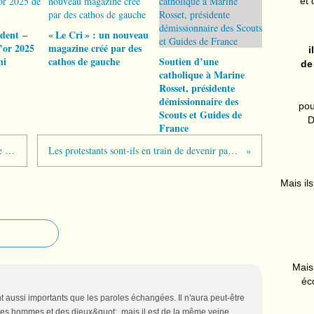
et 
ident –
« Le Cri » : un nouveau
’or 2025
magazine créé par des
i
hi
cathos de gauche
Soutien d’une
de
catholique à Marine
Rosset, présidente
démissionnaire des
pou
Scouts et Guides de
D
France
Je suis un banquier faisant le travail de Dieu !
Les protestants sont-ils en train de devenir papistes ?
Mais ils
Mais 
éc
nt aussi importants que les paroles échangées. Il n'aura peut-être
s hommes et des dieux&quot;, mais il est de la même veine.