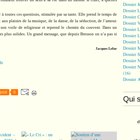
Dossier J
Dossier 
er à toutes ces questions, stimulée par sa tante. Elle prend le temps de
Dossier 
 aux plaisirs de la musique, de la danse, de la séduction, de l’amour.
Dossier 
t son voile de religieuse et reprend le chemin du couvent. Dans un
Dossier L
s les plus solides. Un grand message, que depuis Bresson on n’a pas si
Dossier L
Dossier L
Dossier 
Jacques Lefur
Dossier S
Dossier N
le
Dossier N
(16)
Dossier 
post
0
Qui 
d