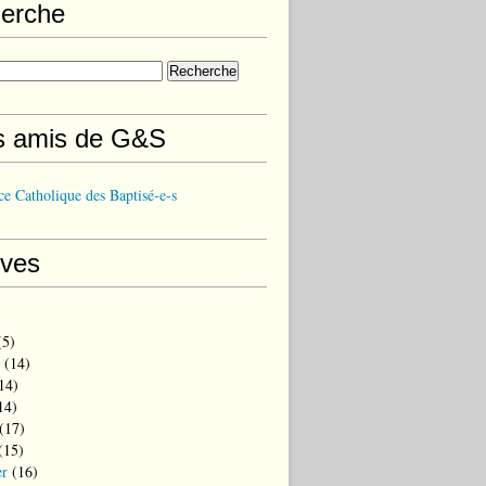
erche
s amis de G&S
e Catholique des Baptisé-e-s
ives
5)
(14)
14)
14)
(17)
(15)
er
(16)