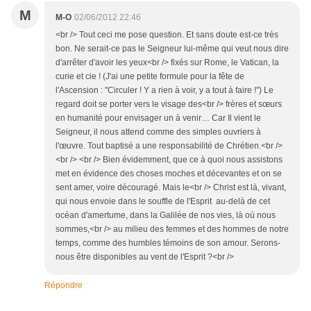
M
M-O
02/06/2012 22:46
<br /> Tout ceci me pose question. Et sans doute est-ce très
bon. Ne serait-ce pas le Seigneur lui-même qui veut nous dire
d'arrêter d'avoir les yeux<br /> fixés sur Rome, le Vatican, la
curie et cie ! (J'ai une petite formule pour la fête de
l'Ascension : "Circuler ! Y a rien à voir, y a tout à faire !") Le
regard doit se porter vers le visage des<br /> frères et sœurs
en humanité pour envisager un à venir… Car Il vient le
Seigneur, il nous attend comme des simples ouvriers à
l'œuvre. Tout baptisé a une responsabilité de Chrétien.<br />
<br /> <br /> Bien évidemment, que ce à quoi nous assistons
met en évidence des choses moches et décevantes et on se
sent amer, voire découragé. Mais le<br /> Christ est là, vivant,
qui nous envoie dans le souffle de l'Esprit au-delà de cet
océan d'amertume, dans la Galilée de nos vies, là où nous
sommes,<br /> au milieu des femmes et des hommes de notre
temps, comme des humbles témoins de son amour. Serons-
nous être disponibles au vent de l'Esprit ?<br />
Répondre