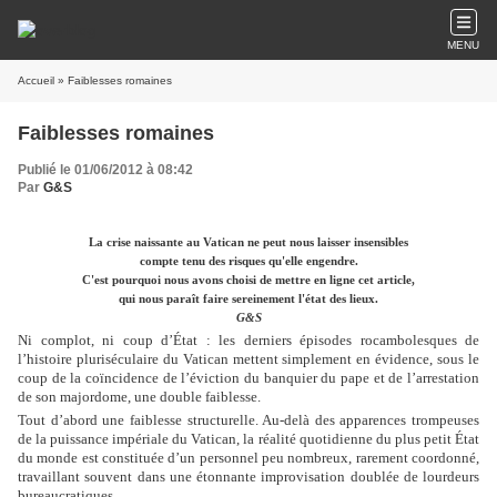
MENU
Accueil
» Faiblesses romaines
Faiblesses romaines
Publié le 01/06/2012 à 08:42
Par
G&S
La crise naissante au Vatican ne peut nous laisser insensibles
compte tenu des risques qu'elle engendre.
C'est pourquoi nous avons choisi de mettre en ligne cet article,
qui nous paraît faire sereinement l'état des lieux.
G&S
Ni complot, ni coup d’État : les derniers épisodes rocambolesques de
l’histoire pluriséculaire du Vatican mettent simplement en évidence, sous le
coup de la coïncidence de l’éviction du banquier du pape et de l’arrestation
de son majordome, une double faiblesse.
Tout d’abord une faiblesse structurelle. Au-delà des apparences trompeuses
de la puissance impériale du Vatican, la réalité quotidienne du plus petit État
du monde est constituée d’un personnel peu nombreux, rarement coordonné,
travaillant souvent dans une étonnante improvisation doublée de lourdeurs
bureaucratiques.