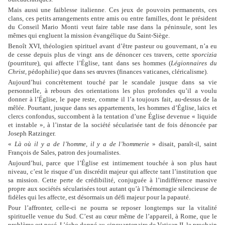
Mais aussi une faiblesse italienne. Ces jeux de pouvoirs permanents, ces
clans, ces petits arrangements entre amis ou entre familles, dont le président
du Conseil Mario Monti veut faire table rase dans la péninsule, sont les
mêmes qui engluent la mission évangélique du Saint-Siège.
Benoît XVI, théologien spirituel avant d’être pasteur ou gouvernant, n’a eu
de cesse depuis plus de vingt ans de dénoncer ces travers, cette
sporcizia
(pourriture), qui affecte l’Église, tant dans ses hommes (
Légionnaires du
Christ
, pédophilie) que dans ses œuvres (finances vaticanes, cléricalisme).
Aujourd’hui concrètement touché par le scandale jusque dans sa vie
personnelle, à rebours des orientations les plus profondes qu’il a voulu
donner à l’Église, le pape reste, comme il l’a toujours fait, au-dessus de la
mêlée. Pourtant, jusque dans ses appartements, les hommes d’Église, laïcs et
clercs confondus, succombent à la tentation d’une Église devenue « liquide
et instable », à l’instar de la société sécularisée tant de fois dénoncée par
Joseph Ratzinger.
«
Là où il y a de l’homme, il y a de l’hommerie
» disait, paraît-il, saint
François de Sales, patron des journalistes.
Aujourd’hui, parce que l’Église est intimement touchée à son plus haut
niveau, c’est le risque d’un discrédit majeur qui affecte tant l’institution que
sa mission. Cette perte de crédibilité, conjuguée à l’indifférence massive
propre aux sociétés sécularisées tout autant qu’à l’hémorragie silencieuse de
fidèles qui les affecte, est désormais un défi majeur pour la papauté.
Pour l’affronter, celle-ci ne pourra se reposer longtemps sur la vitalité
spirituelle venue du Sud. C’est au cœur même de l’appareil, à Rome, que le
problème est posé. L’écho donné au cinquantenaire de Vatican II, le prochain