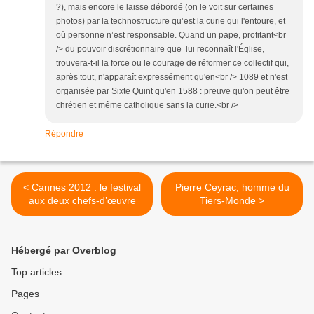
?), mais encore le laisse débordé (on le voit sur certaines
photos) par la technostructure qu’est la curie qui l'entoure, et
où personne n’est responsable. Quand un pape, profitant<br
/> du pouvoir discrétionnaire que lui reconnaît l'Église,
trouvera-t-il la force ou le courage de réformer ce collectif qui,
après tout, n'apparaît expressément qu'en<br /> 1089 et n'est
organisée par Sixte Quint qu'en 1588 : preuve qu'on peut être
chrétien et même catholique sans la curie.<br />
Répondre
< Cannes 2012 : le festival
Pierre Ceyrac, homme du
aux deux chefs-d’œuvre
Tiers-Monde >
Hébergé par Overblog
Top articles
Pages