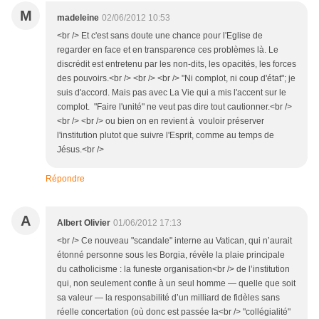
M
madeleine
02/06/2012 10:53
<br /> Et c'est sans doute une chance pour l'Eglise de
regarder en face et en transparence ces problèmes là. Le
discrédit est entretenu par les non-dits, les opacités, les forces
des pouvoirs.<br /> <br /> <br /> "Ni complot, ni coup d'état"; je
suis d'accord. Mais pas avec La Vie qui a mis l'accent sur le
complot. "Faire l'unité" ne veut pas dire tout cautionner.<br />
<br /> <br /> ou bien on en revient à vouloir préserver
l'institution plutot que suivre l'Esprit, comme au temps de
Jésus.<br />
Répondre
A
Albert Olivier
01/06/2012 17:13
<br /> Ce nouveau "scandale" interne au Vatican, qui n’aurait
étonné personne sous les Borgia, révèle la plaie principale
du catholicisme : la funeste organisation<br /> de l’institution
qui, non seulement confie à un seul homme — quelle que soit
sa valeur — la responsabilité d’un milliard de fidèles sans
réelle concertation (où donc est passée la<br /> "collégialité"