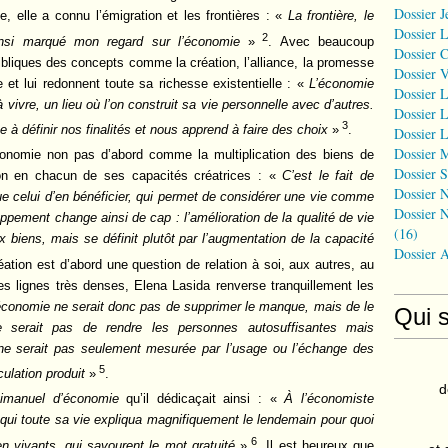
Dossier J
e, elle a connu l’émigration et les frontières : «
La frontière, le
Dossier 
2
insi marqué mon regard sur l’économie
»
. Avec beaucoup
Dossier 
 bibliques des concepts comme la création, l’alliance, la promesse
Dossier 
 et lui redonnent toute sa richesse existentielle : «
L’économie
Dossier L
à vivre, un lieu où l’on construit sa vie personnelle avec d’autres.
Dossier L
3
 définir nos finalités et nous apprend à faire des choix
»
.
Dossier L
Dossier 
économie non pas d’abord comme la multiplication des biens de
Dossier S
n en chacun de ses capacités créatrices : «
C’est le fait de
Dossier N
 que celui d’en bénéficier, qui permet de considérer une vie comme
Dossier N
pement change ainsi de cap : l’amélioration de la qualité de vie
(16)
 biens, mais se définit plutôt par l’augmentation de la capacité
Dossier 
éation est d’abord une question de relation à soi, aux autres, au
 lignes très denses, Elena Lasida renverse tranquillement les
’économie ne serait donc pas de supprimer le manque, mais de le
Qui 
serait pas de rendre les personnes autosuffisantes mais
 ne serait pas seulement mesurée par l’usage ou l’échange des
5
culation produit
»
.
d
imanuel d’économie
qu’il dédicaçait ainsi : «
À l’économiste
qui toute sa vie expliqua magnifiquement le lendemain pour quoi
6
ien vivants, qui savourent le mot gratuité
»
. Il est heureux que