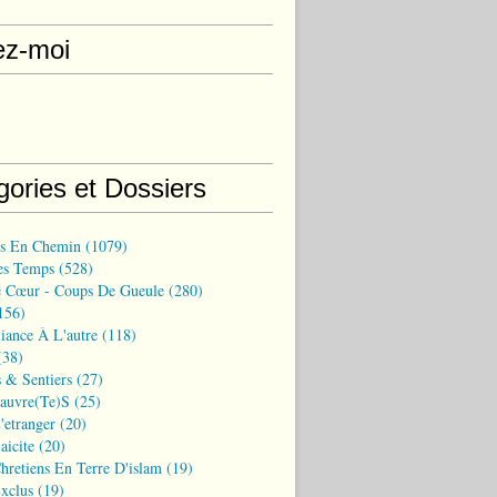
ez-moi
gories et Dossiers
ns En Chemin
(1079)
es Temps
(528)
 Cœur - Coups De Gueule
(280)
156)
iance À L'autre
(118)
38)
 & Sentiers
(27)
Pauvre(te)s
(25)
'etranger
(20)
aicite
(20)
hretiens En Terre D'islam
(19)
xclus
(19)