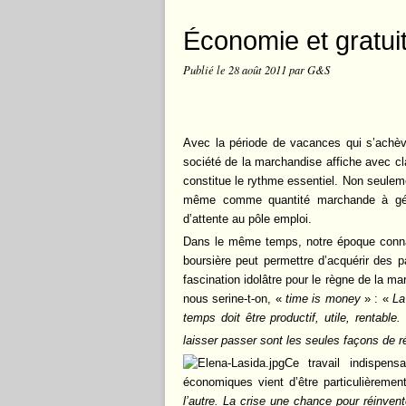
Économie et gratui
Publié le
28 août 2011
par G&S
Avec la période de vacances qui s’achève
société de la marchandise affiche avec c
constitue le rythme essentiel. Non seule
même comme quantité marchande à gérer
d’attente au pôle emploi.
Dans le même temps, notre époque connaî
boursière peut permettre d’acquérir des pa
fascination idolâtre pour le règne de la ma
nous serine-t-on, «
time is money
» : «
La
temps doit être productif, utile, rentable
laisser passer sont les seules façons de r
Ce travail indispens
économiques vient d’être particulièreme
l’autre. La crise une chance pour réinvente