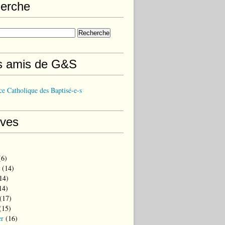
erche
s amis de G&S
e Catholique des Baptisé-e-s
ives
6)
(14)
14)
14)
(17)
(15)
er
(16)