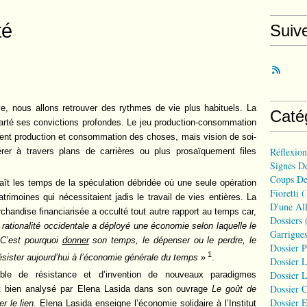
té
Suiv
, nous allons retrouver des rythmes de vie plus habituels. La
Caté
larté ses convictions profondes. Le jeu production-consommation
ment production et consommation des choses, mais vision de soi-
Réflexio
 à travers plans de carrières ou plus prosaïquement files
Signes D
Coups De
t les temps de la spéculation débridée où une seule opération
Fioretti
(
trimoines qui nécessitaient jadis le travail de vies entières. La
D'une All
rchandise financiarisée a occulté tout autre rapport au temps car,
Dossiers
(
 rationalité occidentale a déployé une économie selon laquelle le
Garrigues
. C’est pourquoi
donner
son temps, le dépenser ou le perdre, le
Dossier 
1
ésister aujourd’hui à l’économie générale du temps
»
.
Dossier L
Dossier L
able de résistance et d’invention de nouveaux paradigmes
Dossier C
nt bien analysé par Elena Lasida dans son ouvrage
Le goût de
Dossier E
r le lien.
Elena Lasida enseigne l’économie solidaire à l’Institut