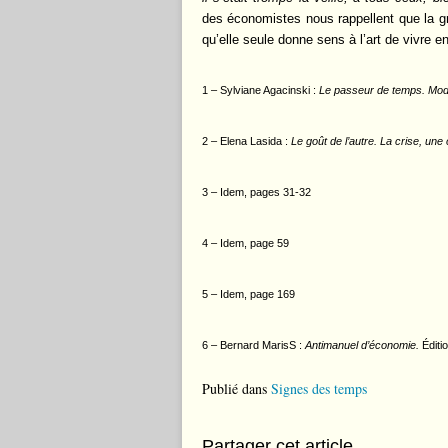
des économistes nous rappellent que la g
qu’elle seule donne sens à l’art de vivre e
1 – Sylviane Agacinski :
Le passeur de temps. Moder
2 – Elena Lasida :
Le goût de l’autre. La crise, une
3 – Idem, pages 31-32
4 – Idem, page 59
5 – Idem, page 169
6 – Bernard MarisS :
Antimanuel d’économie.
Éditi
Publié dans
Signes des temps
Partager cet article