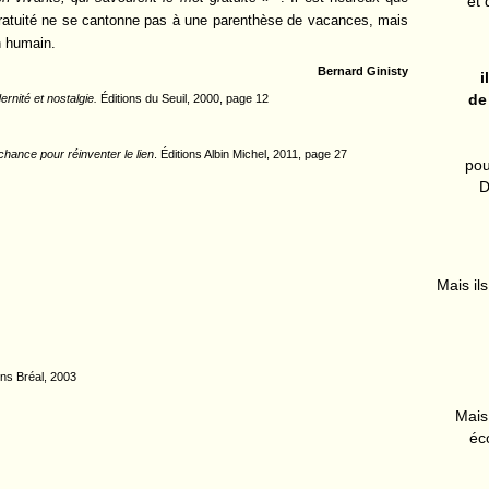
et 
ratuité ne se cantonne pas à une parenthèse de vacances, mais
n humain.
Bernard Ginisty
i
de
nité et nostalgie.
Éditions du Seuil, 2000, page 12
 chance pour réinventer le lien
. Éditions Albin Michel, 2011, page 27
pou
D
Mais ils
ons Bréal, 2003
Mais 
éc