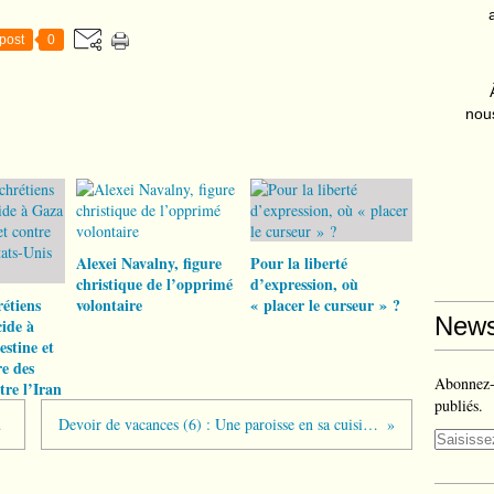
post
0
nous
Alexei Navalny, figure
Pour la liberté
christique de l’opprimé
d’expression, où
rétiens
volontaire
« placer le curseur » ?
News
cide à
estine et
re des
Abonnez-v
tre l’Iran
publiés.
me... »
Devoir de vacances (6) : Une paroisse en sa cuisine…