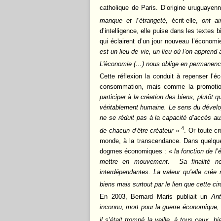
catholique de Paris. D’origine uruguayenn
manque et l’étrangeté,
écrit-elle,
ont a
d’intelligence, elle puise dans les textes
qui éclairent d’un jour nouveau l’économie
est un lieu de vie, un lieu où l’on apprend 
L'économie (…) nous oblige en permanence à
Cette réflexion la conduit à repenser l’
consommation, mais comme la promotio
participer à la création des biens, plutôt
véritablement humaine. Le sens du dévelop
ne se réduit pas à la capacité d’accès aux
4
de chacun d’être créateur
»
. Or toute cr
monde, à la transcendance. Dans quelques
dogmes économiques : «
la fonction de l
mettre en mouvement. Sa finalité ne 
interdépendantes. La valeur qu’elle crée
biens mais surtout par le lien que cette cir
En 2003, Bernard Maris publiait un
Ant
inconnu, mort pour la guerre économique, 
il s’était trompé la veille, à tous ceux, b