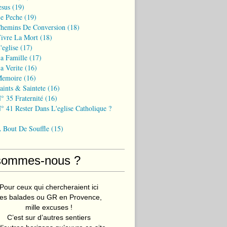
esus
(19)
Le Peche
(19)
Chemins De Conversion
(18)
Vivre La Mort
(18)
'eglise
(17)
a Famille
(17)
a Verite
(16)
Memoire
(16)
aints & Saintete
(16)
° 35 Fraternité
(16)
° 41 Rester Dans L'eglise Catholique ?
A Bout De Souffle
(15)
sommes-nous ?
Pour ceux qui chercheraient ici
es balades ou GR en Provence,
mille excuses !
C’est sur d’autres sentiers