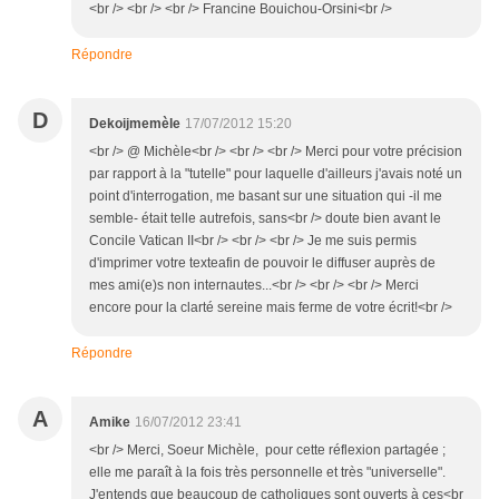
<br /> <br /> <br /> Francine Bouichou-Orsini<br />
Répondre
D
Dekoijmemèle
17/07/2012 15:20
<br /> @ Michèle<br /> <br /> <br /> Merci pour votre précision
par rapport à la "tutelle" pour laquelle d'ailleurs j'avais noté un
point d'interrogation, me basant sur une situation qui -il me
semble- était telle autrefois, sans<br /> doute bien avant le
Concile Vatican II<br /> <br /> <br /> Je me suis permis
d'imprimer votre texteafin de pouvoir le diffuser auprès de
mes ami(e)s non internautes...<br /> <br /> <br /> Merci
encore pour la clarté sereine mais ferme de votre écrit!<br />
Répondre
A
Amike
16/07/2012 23:41
<br /> Merci, Soeur Michèle, pour cette réflexion partagée ;
elle me paraît à la fois très personnelle et très "universelle".
J'entends que beaucoup de catholiques sont ouverts à ces<br