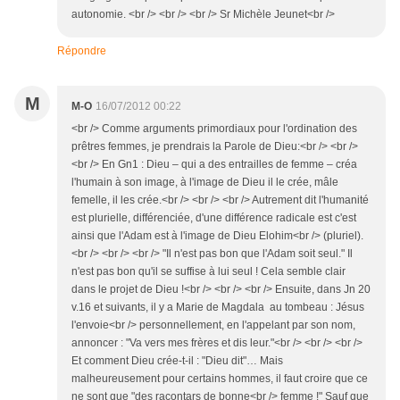
autonomie. <br /> <br /> <br /> Sr Michèle Jeunet<br />
Répondre
M
M-O
16/07/2012 00:22
<br /> Comme arguments primordiaux pour l'ordination des
prêtres femmes, je prendrais la Parole de Dieu:<br /> <br />
<br /> En Gn1 : Dieu – qui a des entrailles de femme – créa
l'humain à son image, à l'image de Dieu il le crée, mâle
femelle, il les crée.<br /> <br /> <br /> Autrement dit l'humanité
est plurielle, différenciée, d'une différence radicale est c'est
ainsi que l'Adam est à l'image de Dieu Elohim<br /> (pluriel).
<br /> <br /> <br /> "Il n'est pas bon que l'Adam soit seul." Il
n'est pas bon qu'il se suffise à lui seul ! Cela semble clair
dans le projet de Dieu !<br /> <br /> <br /> Ensuite, dans Jn 20
v.16 et suivants, il y a Marie de Magdala au tombeau : Jésus
l'envoie<br /> personnellement, en l'appelant par son nom,
annoncer : "Va vers mes frères et dis leur."<br /> <br /> <br />
Et comment Dieu crée-t-il : "Dieu dit"… Mais
malheureusement pour certains hommes, il faut croire que ce
ne sont que "des racontars de bonne<br /> femme !" Sauf que