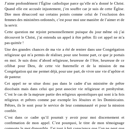
J’aime profondément l’Église catholique parce qu’elle m’a donné le Christ.
Quand elle est accusée injustement, j’en souffre car je suis de cette Église.
Dire mon désaccord sur certains points comme celui de l’exclusion des
femmes des ministères ordonnés, c’est pour moi une manière de l’aimer et de
la servir.
Cette question me rejoint personnellement puisque du jour même où j’ai
découvert le Christ, j’ai entendu un appel à être prêtre. Et cet appel ne m’a
pas quittée !
Une des grandes chances de ma vie a été de rentrer dans une Congrégation
religieuse qui m’a permis de réaliser, pour une bonne part, ce que je portais
en moi. Je suis donc d’abord religieuse, heureuse de l’être, heureuse de ce
célibat pour Dieu, de cette vie fraternelle et de la mission de ma
Congrégation qui me permet déjà, pour une part, de vivre une vie d’apôtre et
de pasteur.
Cet appel ne se situe donc pas dans le cadre d’un ministère de prêtre
diocésain mais dans celui qui peut associer vie religieuse et presbytérat.
C’est le cas de la majeure partie des religieux apostoliques qui sont à la fois
religieux et prêtres comme par exemple les Jésuites et les Dominicains.
Prêtres, ils le sont pour le service de leur communauté et pour la mission
confiée.
C’est dans ce cadre qu’il pourrait y avoir pour moi discernement et
confirmation de mon appel. C’est pourquoi, le titre de mon témoignage
comporte le mot disponible. J’ai tout à fait conscience que l’on ne peut que