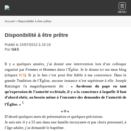
MENU
Accueil
» Disponibilité à être prêtre
Disponibilité à être prêtre
Publié le 15/07/2012 à 10:16
Par
G&S
Il y a quelques années, j’ai donné une intervention lors d’un colloque
organisé par
Femmes et Hommes dans l’Église
. Je le donne ici sur mon blog
(cliquez
ICI
). Si je le fais c’est pour être fidèle à ma conscience. Dans la
grande Tradition de l’Église, aucune instance n’est supérieure à elle. Joseph
Ratzinger l'a magnifiquement dit :
« Au-dessus du pape en tant
qu’expression de l’autorité ecclésiale, il y a la conscience à laquelle il faut
d’abord obéir, au besoin même à l’encontre des demandes de l’autorité de
1
l’Église. »
o O o
D’abord quelques mots de présentation et quelques précisions.
Je suis née il y a 55 ans dans une famille incroyante et par choix personnel, à
l’âge adulte, j’ai demandé le baptême.