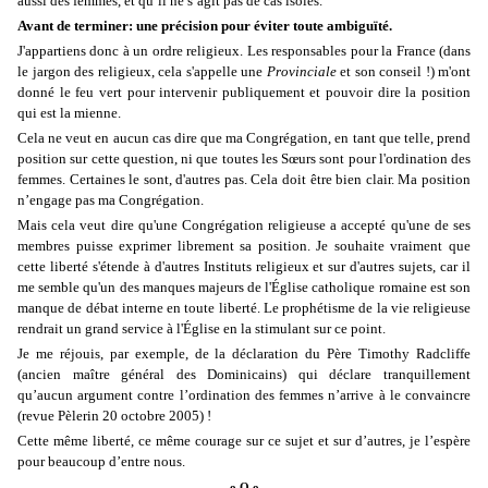
aussi des femmes, et qu’il ne s’agit pas de cas isolés.
Avant de terminer: une précision pour éviter toute ambiguïté.
J'appartiens donc à un ordre religieux. Les responsables pour la France (dans
le jargon des religieux, cela s'appelle une
Provinciale
et son conseil !) m'ont
donné le feu vert pour intervenir publiquement et pouvoir dire la position
qui est la mienne.
Cela ne veut en aucun cas dire que ma Congrégation, en tant que telle, prend
position sur cette question, ni que toutes les Sœurs sont pour l'ordination des
femmes. Certaines le sont, d'autres pas. Cela doit être bien clair. Ma position
n’engage pas ma Congrégation.
Mais cela veut dire qu'une Congrégation religieuse a accepté qu'une de ses
membres puisse exprimer librement sa position. Je souhaite vraiment que
cette liberté s'étende à d'autres Instituts religieux et sur d'autres sujets, car il
me semble qu'un des manques majeurs de l'Église catholique romaine est son
manque de débat interne en toute liberté. Le prophétisme de la vie religieuse
rendrait un grand service à l'Église en la stimulant sur ce point.
Je me réjouis, par exemple, de la déclaration du Père Timothy Radcliffe
(ancien maître général des Dominicains) qui déclare tranquillement
qu’aucun argument contre l’ordination des femmes n’arrive à le convaincre
(revue Pèlerin 20 octobre 2005) !
Cette même liberté, ce même courage sur ce sujet et sur d’autres, je l’espère
pour beaucoup d’entre nous.
o O o