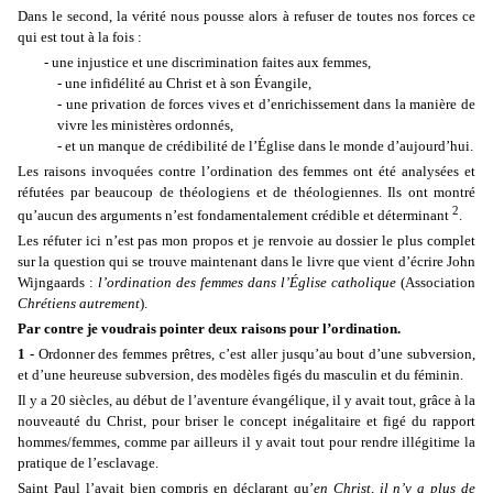
Dans le second, la vérité nous pousse alors à refuser de toutes nos forces ce
qui est tout à la fois :
- une injustice et une discrimination faites aux femmes,
- une infidélité au Christ et à son Évangile,
- une privation de forces vives et d’enrichissement dans la manière de
vivre les ministères ordonnés,
- et un manque de crédibilité de l’Église dans le monde d’aujourd’hui.
Les raisons invoquées contre l’ordination des femmes ont été analysées et
réfutées par beaucoup de théologiens et de théologiennes. Ils ont montré
2
qu’aucun des arguments n’est fondamentalement crédible et déterminant
.
Les réfuter ici n’est pas mon propos et je renvoie au dossier le plus complet
sur la question qui se trouve maintenant dans le livre que vient d’écrire John
Wijngaards :
l’ordination des femmes dans l’Église catholique
(Association
Chrétiens autrement
).
Par contre je voudrais pointer deux raisons pour l’ordination.
1 -
Ordonner des femmes prêtres, c’est aller jusqu’au bout d’une subversion,
et d’une heureuse subversion, des modèles figés du masculin et du féminin.
Il y a 20 siècles, au début de l’aventure évangélique, il y avait tout, grâce à la
nouveauté du Christ, pour briser le concept inégalitaire et figé du rapport
hommes/femmes, comme par ailleurs il y avait tout pour rendre illégitime la
pratique de l’esclavage.
Saint Paul l’avait bien compris en déclarant qu’
en Christ, il n’y a plus de