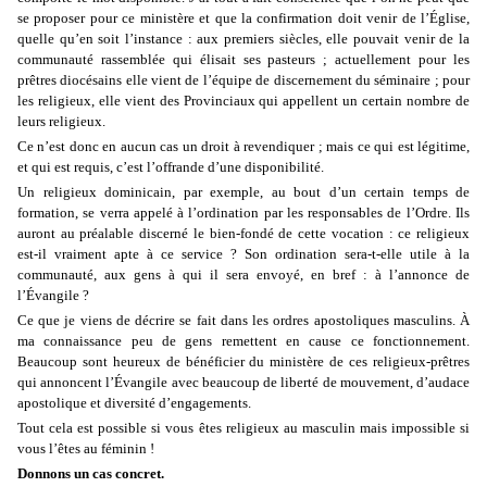
se proposer pour ce ministère et que la confirmation doit venir de l’Église,
quelle qu’en soit l’instance : aux premiers siècles, elle pouvait venir de la
communauté rassemblée qui élisait ses pasteurs ; actuellement pour les
prêtres diocésains elle vient de l’équipe de discernement du séminaire ; pour
les religieux, elle vient des Provinciaux qui appellent un certain nombre de
leurs religieux.
Ce n’est donc en aucun cas un droit à revendiquer ; mais ce qui est légitime,
et qui est requis, c’est l’offrande d’une disponibilité.
Un religieux dominicain, par exemple, au bout d’un certain temps de
formation, se verra appelé à l’ordination par les responsables de l’Ordre. Ils
auront au préalable discerné le bien-fondé de cette vocation : ce religieux
est-il vraiment apte à ce service ? Son ordination sera-t-elle utile à la
communauté, aux gens à qui il sera envoyé, en bref : à l’annonce de
l’Évangile ?
Ce que je viens de décrire se fait dans les ordres apostoliques masculins. À
ma connaissance peu de gens remettent en cause ce fonctionnement.
Beaucoup sont heureux de bénéficier du ministère de ces religieux-prêtres
qui annoncent l’Évangile avec beaucoup de liberté de mouvement, d’audace
apostolique et diversité d’engagements.
Tout cela est possible si vous êtes religieux au masculin mais impossible si
vous l’êtes au féminin !
Donnons un cas concret.