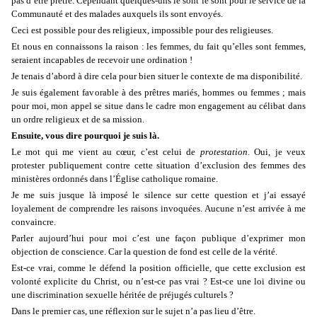
pas d’être prêtre. Cependant quelques-uns le sont le sont pour le service de la
Communauté et des malades auxquels ils sont envoyés.
Ceci est possible pour des religieux, impossible pour des religieuses.
Et nous en connaissons la raison : les femmes, du fait qu’elles sont femmes,
seraient incapables de recevoir une ordination !
Je tenais d’abord à dire cela pour bien situer le contexte de ma disponibilité.
Je suis également favorable à des prêtres mariés, hommes ou femmes ; mais
pour moi, mon appel se situe dans le cadre mon engagement au célibat dans
un ordre religieux et de sa mission.
Ensuite, vous dire pourquoi je suis là.
Le mot qui me vient au cœur, c’est celui de
protestation
. Oui, je veux
protester publiquement contre cette situation d’exclusion des femmes des
ministères ordonnés dans l’Église catholique romaine.
Je me suis jusque là imposé le silence sur cette question et j’ai essayé
loyalement de comprendre les raisons invoquées. Aucune n’est arrivée à me
convaincre.
Parler aujourd’hui pour moi c’est une façon publique d’exprimer mon
objection de conscience. Car la question de fond est celle de la vérité.
Est-ce vrai, comme le défend la position officielle, que cette exclusion est
volonté explicite du Christ, ou n’est-ce pas vrai ? Est-ce une loi divine ou
une discrimination sexuelle héritée de préjugés culturels ?
Dans le premier cas, une réflexion sur le sujet n’a pas lieu d’être.