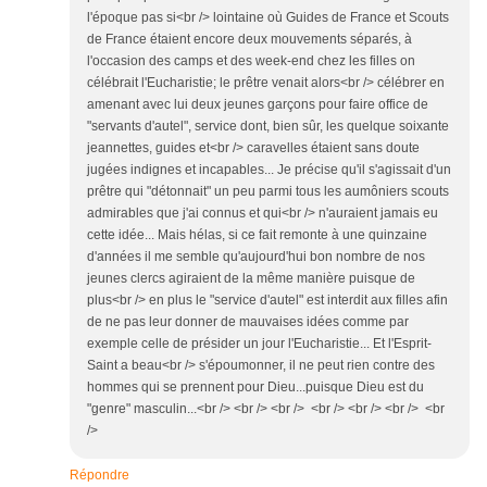
l'époque pas si<br /> lointaine où Guides de France et Scouts
de France étaient encore deux mouvements séparés, à
l'occasion des camps et des week-end chez les filles on
célébrait l'Eucharistie; le prêtre venait alors<br /> célébrer en
amenant avec lui deux jeunes garçons pour faire office de
"servants d'autel", service dont, bien sûr, les quelque soixante
jeannettes, guides et<br /> caravelles étaient sans doute
jugées indignes et incapables... Je précise qu'il s'agissait d'un
prêtre qui "détonnait" un peu parmi tous les aumôniers scouts
admirables que j'ai connus et qui<br /> n'auraient jamais eu
cette idée... Mais hélas, si ce fait remonte à une quinzaine
d'années il me semble qu'aujourd'hui bon nombre de nos
jeunes clercs agiraient de la même manière puisque de
plus<br /> en plus le "service d'autel" est interdit aux filles afin
de ne pas leur donner de mauvaises idées comme par
exemple celle de présider un jour l'Eucharistie... Et l'Esprit-
Saint a beau<br /> s'époumonner, il ne peut rien contre des
hommes qui se prennent pour Dieu...puisque Dieu est du
"genre" masculin...<br /> <br /> <br /> <br /> <br /> <br /> <br
/>
Répondre