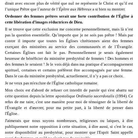
dirait avec encore plus de vérité que nul ne représente le Christ et qu’il est
l’unique Prêtre que l’auteur de l’
Épître aux Hébreux
a si bien su montrer.
Ordonner des femmes prêtres serait une forte contribution de l’Église à
cette libération d’images réductrices de Dieu.
Il se trouve que cette exclusion me concerne personnellement, mais là n’est
pas la question essentielle. Qu’importe que je ne sois pas prêtre ! Mais par
contre il importe que toutes les Églises chrétiennes aient des femmes
exerçant des ministères au service des communautés et de l’Évangile.
Certaines Églises ont fait le pas. Personnellement je serais également
heureuse de bénéficier du ministère presbytéral de femmes ! Des hommes et
des femmes le seraient ! Je le vois déjà dans ma pratique d’accompagnement
spirituel, certaines et certains préfèrent être accompagnés par une femme.
Dans le cas du ministère presbytéral, actuellement, il n’y a pas ce choix.
Je ne veux pas m'exclure de l'Église catholique romaine.
Mon choix est d'abord de refuser cet interdit de parole qui s'est abattu sur
cette question depuis la lettre apostolique
Ordinatio sacerdotalis
(1994). Ce
refus de me taire, c'est une manière pour moi de témoigner de la liberté de
l'Évangile et d'œuvrer, pour ma petite part, à la liberté de penser dans
l'Église.
J'aimerais que nous soyons nombreuses, religieuses ou laïques, à dire
publiquement notre opposition à cette situation, à dire aussi, si c'est le cas,
notre disponibilité au presbytérat, pour montrer que l'Esprit Saint appelle