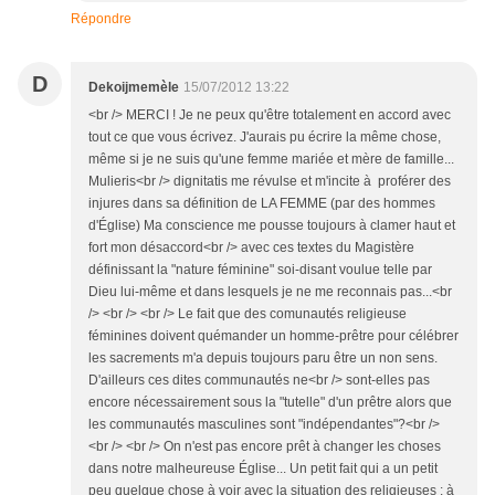
Répondre
D
Dekoijmemèle
15/07/2012 13:22
<br /> MERCI ! Je ne peux qu'être totalement en accord avec
tout ce que vous écrivez. J'aurais pu écrire la même chose,
même si je ne suis qu'une femme mariée et mère de famille...
Mulieris<br /> dignitatis me révulse et m'incite à proférer des
injures dans sa définition de LA FEMME (par des hommes
d'Église) Ma conscience me pousse toujours à clamer haut et
fort mon désaccord<br /> avec ces textes du Magistère
définissant la "nature féminine" soi-disant voulue telle par
Dieu lui-même et dans lesquels je ne me reconnais pas...<br
/> <br /> <br /> Le fait que des comunautés religieuse
féminines doivent quémander un homme-prêtre pour célébrer
les sacrements m'a depuis toujours paru être un non sens.
D'ailleurs ces dites communautés ne<br /> sont-elles pas
encore nécessairement sous la "tutelle" d'un prêtre alors que
les communautés masculines sont "indépendantes"?<br />
<br /> <br /> On n'est pas encore prêt à changer les choses
dans notre malheureuse Église... Un petit fait qui a un petit
peu quelque chose à voir avec la situation des religieuses : à