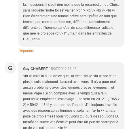
là, messieurs, il s'agit rien moins que la résurrection du Christ,
sans laquelle "notre foi est vaine" !<br /> <br /> <br /> <br />
Bien évidemment une femme prêtre serait prêtre en tant que
femme, pas comme un homme, différente, radicalement
différente de l'homme car c'est de cette différence radicale
que née le projet de<br /> l'humain dans les entrailles de
Dieu.<br />
Répondre
G
Guy CHABERT
15/07/2012 18:43
<br /> Voici la suite de ce que j'ai écrit :<br /> <br /> <br /> en
plus je suis totalement d'accord avec vous : il n'y a pour moi
aucun problème d'avoir des femmes prêtres, évêques ... et
même Pape ! Si on compare avec le temps qu'il a fallu
pour<br /> empècher l'esclavage ... se sera en 2012 + (1965 x
2) = 5942 ... ! ! ! il y a encore de l'espoir !J'ai toujours travaillé
avec des responsables femmes et cela ne m'a<br /> jamais
posé de problèmes ! nous trouvions toujours des solutions ! A
bientôt de suivre vos écrits et peut-être un jour de participer à
un de vos colloques ...<br />