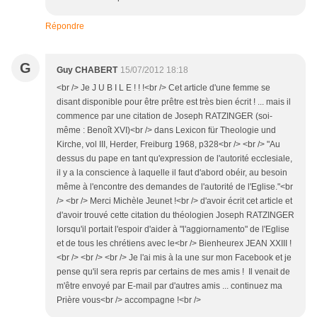
Répondre
G
Guy CHABERT
15/07/2012 18:18
<br /> Je J U B I L E ! ! !<br /> Cet article d'une femme se
disant disponible pour être prêtre est très bien écrit ! ... mais il
commence par une citation de Joseph RATZINGER (soi-
même : Benoît XVI)<br /> dans Lexicon für Theologie und
Kirche, vol III, Herder, Freiburg 1968, p328<br /> <br /> "Au
dessus du pape en tant qu'expression de l'autorité ecclesiale,
il y a la conscience à laquelle il faut d'abord obéir, au besoin
même à l'encontre des demandes de l'autorité de l'Eglise."<br
/> <br /> Merci Michèle Jeunet !<br /> d'avoir écrit cet article et
d'avoir trouvé cette citation du théologien Joseph RATZINGER
lorsqu'il portait l'espoir d'aider à "l'aggiornamento" de l'Eglise
et de tous les chrétiens avec le<br /> Bienheurex JEAN XXIII !
<br /> <br /> <br /> Je l'ai mis à la une sur mon Facebook et je
pense qu'il sera repris par certains de mes amis ! Il venait de
m'être envoyé par E-mail par d'autres amis ... continuez ma
Prière vous<br /> accompagne !<br />