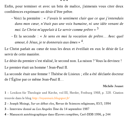
Enfin, pour terminer et avec un brin de malice, j'aimerais vous citer deux
confidences exprimant un désir d’être prêtre.
- Voici la première : «
J’avais le sentiment clair que ce que j’entendais
dans mon cœur, n’était pas une voix humaine, ni une idée venant de
3
moi. Le Christ m’appelait à Le servir comme prêtre
»
- Et la seconde : «
Je sens en moi la vocation de prêtre… Avec quel
4
amour, ô Jésus, je te donnerais aux âmes
»
.
Le Christ parlait au cœur de tous les deux et éveillait en eux le désir de Le
servir de cette manière.
Le désir du premier s’est réalisé, le second non. La raison ? Vous la devinez !
Le premier était un homme ! Jean-Paul II.
La seconde était une femme ! Thérèse de Lisieux ; elle a été déclarée docteur
de l’Église par ce même Jean-Paul II…
Michèle Jeunet
1
–
Lexikon für Theologie und Kirche, vol III, Herder, Freiburg 1968, p. 328.
Citation
trouvée dans le blog
http://royannais.blogspot.fr/
2
– Joseph Moingt,
Sur un débat clos
, Revue de Sciences religieuses, 83/3, 1994
3
– Interview donné au
Los Angeles Time
du 14 septembre 1987
4
– Manuscrit autobiographique dans
Œuvres complètes
, Cerf-DDB 1996, p 244