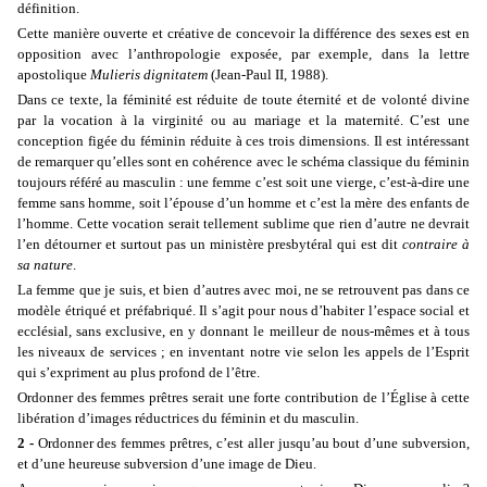
définition.
Cette manière ouverte et créative de concevoir la différence des sexes est en
opposition avec l’anthropologie exposée, par exemple, dans la lettre
apostolique
Mulieris dignitatem
(Jean-Paul II, 1988).
Dans ce texte, la féminité est réduite de toute éternité et de volonté divine
par la vocation à la virginité ou au mariage et la maternité. C’est une
conception figée du féminin réduite à ces trois dimensions. Il est intéressant
de remarquer qu’elles sont en cohérence avec le schéma classique du féminin
toujours référé au masculin : une femme c’est soit une vierge, c’est-à-dire une
femme sans homme, soit l’épouse d’un homme et c’est la mère des enfants de
l’homme. Cette vocation serait tellement sublime que rien d’autre ne devrait
l’en détourner et surtout pas un ministère presbytéral qui est dit
contraire à
sa nature
.
La femme que je suis, et bien d’autres avec moi, ne se retrouvent pas dans ce
modèle étriqué et préfabriqué. Il s’agit pour nous d’habiter l’espace social et
ecclésial, sans exclusive, en y donnant le meilleur de nous-mêmes et à tous
les niveaux de services ; en inventant notre vie selon les appels de l’Esprit
qui s’expriment au plus profond de l’être.
Ordonner des femmes prêtres serait une forte contribution de l’Église à cette
libération d’images réductrices du féminin et du masculin.
2 -
Ordonner des femmes prêtres, c’est aller jusqu’au bout d’une subversion,
et d’une heureuse subversion d’une image de Dieu.