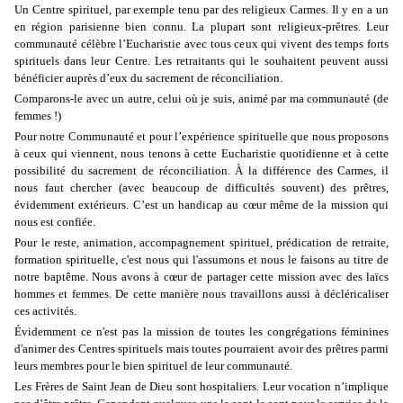
Un Centre spirituel, par exemple tenu par des religieux Carmes. Il y en a un
en région parisienne bien connu. La plupart sont religieux-prêtres. Leur
communauté célèbre l’Eucharistie avec tous ceux qui vivent des temps forts
spirituels dans leur Centre. Les retraitants qui le souhaitent peuvent aussi
bénéficier auprès d’eux du sacrement de réconciliation.
Comparons-le avec un autre, celui où je suis, animé par ma communauté (de
femmes !)
Pour notre Communauté et pour l’expérience spirituelle que nous proposons
à ceux qui viennent, nous tenons à cette Eucharistie quotidienne et à cette
possibilité du sacrement de réconciliation. À la différence des Carmes, il
nous faut chercher (avec beaucoup de difficultés souvent) des prêtres,
évidemment extérieurs. C’est un handicap au cœur même de la mission qui
nous est confiée.
Pour le reste, animation, accompagnement spirituel, prédication de retraite,
formation spirituelle, c'est nous qui l'assumons et nous le faisons au titre de
notre baptême. Nous avons à cœur de partager cette mission avec des laïcs
hommes et femmes. De cette manière nous travaillons aussi à décléricaliser
ces activités.
Évidemment ce n'est pas la mission de toutes les congrégations féminines
d'animer des Centres spirituels mais toutes pourraient avoir des prêtres parmi
leurs membres pour le bien spirituel de leur communauté.
Les Frères de Saint Jean de Dieu sont hospitaliers. Leur vocation n’implique