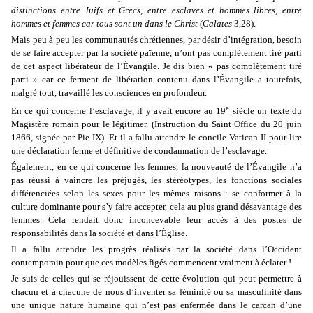
distinctions entre Juifs et Grecs, entre esclaves et hommes libres, entre
hommes et femmes car tous sont un dans le Christ
(
Galates
3,28).
Mais peu à peu les communautés chrétiennes, par désir d’intégration, besoin
de se faire accepter par la société païenne, n’ont pas complètement tiré parti
de cet aspect libérateur de l’Évangile. Je dis bien « pas complètement tiré
parti » car ce ferment de libération contenu dans l’Évangile a toutefois,
malgré tout, travaillé les consciences en profondeur.
e
En ce qui concerne l’esclavage, il y avait encore au 19
siècle un texte du
Magistère romain pour le légitimer. (Instruction du Saint Office du 20 juin
1866, signée par Pie IX). Et il a fallu attendre le concile Vatican II pour lire
une déclaration ferme et définitive de condamnation de l’esclavage.
Également, en ce qui concerne les femmes, la nouveauté de l’Évangile n’a
pas réussi à vaincre les préjugés, les stéréotypes, les fonctions sociales
différenciées selon les sexes pour les mêmes raisons : se conformer à la
culture dominante pour s’y faire accepter, cela au plus grand désavantage des
femmes. Cela rendait donc inconcevable leur accès à des postes de
responsabilités dans la société et dans l’Église.
Il a fallu attendre les progrès réalisés par la société dans l’Occident
contemporain pour que ces modèles figés commencent vraiment à éclater !
Je suis de celles qui se réjouissent de cette évolution qui peut permettre à
chacun et à chacune de nous d’inventer sa féminité ou sa masculinité dans
une unique nature humaine qui n’est pas enfermée dans le carcan d’une