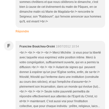
sommes chrétiens et que nous célébrons le dimanche, c'est
bien à cause de cet évènement du matin de Pâques, en ce
dimanche matin où Marie de Magdala<br /> rencontre le
Seigneur, son "Rabbouni", qui l'envoie annoncer aux hommes
qu'IL est vivant !<br />
Répondre
F
Francine Bouichou-Orsini
18/07/2012 10:54
<br /> <br /> <br /> <br /> Merci Michèle : à vous pour la liberté
avec laquelle vous exprimez votre position intime. Merci à
votre congrégation, suffisamment ouverte, qui en a permis la
diffusion.<br /> <br /> <br /> Autant de signes qui peuvent
donner à espérer qu'un jour l'Eglise sortira, enfin, de sa<br />
frilosité; frilosité qui l'enferme dans une institution (construite
au cours des siècles), et qui l'empêche d'assurer<br />
pleinement son Incarnation, dans un monde qui évolue (lui)...
<br /> <br /> <br /> Seule notre pauvreté permettra de
répondre effectivement aux attentes de l'Esprit du Christ, ici
et<br /> maintenant. C'est aussi vrai pour l'institution
collective, que pour chaque individu : prêtre, religieux, laics...