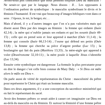
Avons-nous pris conscience que nous pensons toujours Dieu au masculin ?
Ne serait-ce que par le langage. Nous disons :
Il
… Les opposants à
l’ordination parlent de symbolique : le masculin symbolisant le divin et le
féminin l’humanité. Il est vrai que beaucoup d’images bibliques vont dans ce
sens : l’époux, le roi, le berger, etc…
Mais d’abord, il y a d’autres images que l’on n’a pas valorisées mais qui
disent aussi Dieu par des images au féminin : la femme qui enfante (
Isaïe
42,14) ; la mère qui n’oublie jamais ses enfants et qui les nourrit (
Isaïe
49-
15) ; celle qui en prend soin et leur apprend à marcher (
Osée
11,1-4) ; la
femme qui console (
Isaïe
66,13-14) ; l’ourse qui défend ses petits (
Osée
13,8) ; la femme qui cherche sa pièce d’argent perdue (
Luc
15) ; la
boulangère qui fait du pain (
Matthieu
13,33) ; la mère-aigle qui apprend à
voler (
Deutéronome
32,10-11) ; la mère poule à laquelle Jésus s‘identifie
(
Luc
13,34).
Ensuite cette symbolique est dangereuse. La formule la plus percutante pour
en dire le danger c’est celle bien connue de Mary Daly : «
Si Dieu est mâle
alors le mâle est Dieu
».
On parle aussi de vérité de représentation du Christ : masculinité du prêtre
pour représenter le Christ qui était un homme masculin.
Dans ces deux arguments, il y a une conception du sacerdoce ministériel qui
en fait le représentant du sacré.
Avoir des femmes prêtres ce serait aider à casser cet imaginaire car Dieu est
au-delà du masculin ou du féminin. Et surtout la féminité d’une femme prêtre