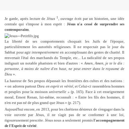
1
Je garde, après lecture de
Jésus
, ouvrage écrit par un historien, une idée
centrale qui s'impose à mon esprit :
Jésus n'a cessé de surprendre ses
contemporains
.
La liberté de ses comportements choquait les Juifs de l'époque,
particulièrement les autorités religieuses. Il ne respectait pas le jour du
Sabbat pour agir
intempestivement
en accomplissant des gestes de charité. Il
renversait l'étal des marchands du Temple, etc... La radicalité de ses propos
indignait un notable pharisien et bien d'autres : «
Amen, Amen, je te le dis :
personne, à moins de naître d'en haut, ne peut entrer dans le royaume de
Dieu
».
La hauteur de Ses propos dépassait les frontières des cultes et des nations :
« on adorera partout Dieu
en esprit et vérité,
et Celui-ci rassemblera hommes
et peuples pour la moisson
universelle »
(p. 165). Face à cet enseignement
moral, Ernest Renan, lui-même, reconnaît : « Entre les fils des hommes, il
n'en est pas né de plus grand que Jésus » (p. 217).
Aujourd'hui encore, en 2013, pour les chrétiens désireux de s'engager dans la
voie ouverte par Jésus, il ne s'agit pas de se conformer à une loi,
rigoureusement prescrite. Jésus nous a seulement promis
l'accompagnement
de l'Esprit de vérité
.