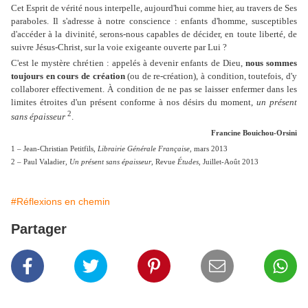
Cet Esprit de vérité nous interpelle, aujourd'hui comme hier, au travers de Ses
paraboles. Il s'adresse à notre conscience : enfants d'homme, susceptibles
d'accéder à la divinité, serons-nous capables de décider, en toute liberté, de
suivre Jésus-Christ, sur la voie exigeante ouverte par Lui ?
C'est le mystère chrétien : appelés à devenir enfants de Dieu,
nous sommes
toujours en cours de création
(ou de re-création), à condition, toutefois, d'y
collaborer effectivement. À condition de ne pas se laisser enfermer dans les
limites étroites d'un présent conforme à nos désirs du moment,
un présent
2
sans épaisseur
.
Francine Bouichou-Orsini
1 – Jean-Christian Petitfils,
Librairie Générale Française,
mars 2013
2 – Paul Valadier,
Un présent sans épaisseur
,
Revue
Études
, Juillet-Août 2013
#Réflexions en chemin
Partager