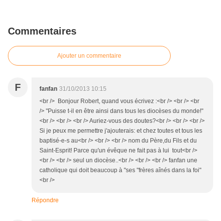
Commentaires
Ajouter un commentaire
F
fanfan
31/10/2013 10:15
<br /> Bonjour Robert, quand vous écrivez :<br /> <br /> <br
/> "Puisse t-il en être ainsi dans tous les diocèses du monde!"
<br /> <br /> <br /> Auriez-vous des doutes?<br /> <br /> <br />
Si je peux me permettre j'ajouterais: et chez toutes et tous les
baptisé-e-s au<br /> <br /> <br /> nom du Père,du Fils et du
Saint-Esprit! Parce qu'un évêque ne fait pas à lui tout<br />
<br /> <br /> seul un diocèse..<br /> <br /> <br /> fanfan une
catholique qui doit beaucoup à "ses "frères aînés dans la foi"
<br />
Répondre