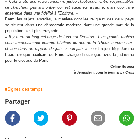
« Cela a été une vraie rencontre
judéo-chrétienne, entre
responsables
ne
cherchant
pas
à
montrer qui
est
supérieur
à
l'autre, mais
quoi
faire
ensemble dans
une
fidélité
à
l'Écriture. »
Parmi les sujets abordés, la manière dont les religieux des deux pays
se situent dans une démocratie moderne dont une grande part de la
population n'est plus croyante
.
« Il
y
a
eu
un
long échange
de
fond
sur
l'Écriture. L.es
grands
rabbins
nous reconnaissant
comme
héritiers du
don
de
la
'Thora,
comme eux,
et
non
dans
un
rapport de
juifs
à
non-juifs »
, s'est réjoui Mgr Jérôme
Beau, évêque auxiliaire de Paris, chargé du dialogue avec le judaïsme
pour le diocèse de Paris.
Céline Hoyeau
à Jérusalem, pour le journal
La Croix
#Signes des temps
Partager