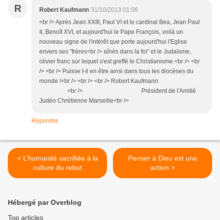
R
Robert Kaufmann
31/10/2013 01:06
<br /> Après Jean XXIII, Paul VI et le cardinal Bea, Jean Paul
II, Benoît XVI, et aujourd'hui le Pape François, voilà un
nouveau signe de l'intérêt que porte aujourd'hui l'Eglise
envers ses "frères<br /> aînés dans la foi" et le Judaïsme,
olivier franc sur lequel s'est greffé le Christianisme.<br /> <br
/> <br /> Puisse t-il en être ainsi dans tous les diocèses du
monde !<br /> <br /> <br /> Robert Kaufmann
<br /> Président de l'Amitié
Judéo Chrétienne Marseille<br />
Répondre
< L’humanité sacrifiée à la
Penser à Dieu est une
culture du rebut
action >
Hébergé par Overblog
Top articles