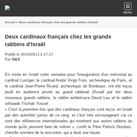
MENU
Accueil
» Deux cardinaux français chez les grands rabbins d'lsraël
Deux cardinaux français chez les grands
rabbins d'lsraël
Publié le 30/10/2013 à 17:17
Par
G&S
En visite en Israël cette semaine pour l'inauguration d'un mémorial au
cardinal Lustiger, le cardinal André Vingt-Trois, archevêque de Paris, et
le cardinal Jean-Pierre Ricard, archevêque de Bordeaux, ont été reçus
jeudi en audience privée au grand rabbinat d'lsraël par les deux
nouveaux grands rabbins, le rabbin ashkénaze David Lau et le rabbin
séfarade Yitzhak Yossef.
« C'est
la
première
fois
que des
cardinaux
français sont
reçus
en
Israël
par
des autorités
juives
de
ce
rang, et
c'est
très
encourageant
car ce
sont
des
références internationales
qui
montrent aux
autres
rabbins
du
monde qu'ils
peuvent
faire
de
même », c
onfit le Père Patrick Desbois,
cheville ouvrière de la rencontre, qui a duré une heure.