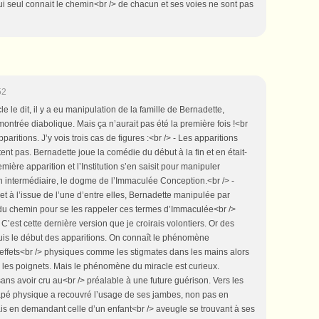
ui seul connait le chemin<br /> de chacun et ses voies ne sont pas
52
cle le dit, il y a eu manipulation de la famille de Bernadette,
> montrée diabolique. Mais ça n’aurait pas été la première fois !<br
pparitions. J’y vois trois cas de figures :<br /> - Les apparitions
nt pas. Bernadette joue la comédie du début à la fin et en était-
emière apparition et l’Institution s’en saisit pour manipuler
on intermédiaire, le dogme de l’Immaculée Conception.<br /> -
 et à l’issue de l’une d’entre elles, Bernadette manipulée par
ng du chemin pour se les rappeler ces termes d’Immaculée<br />
 C’est cette dernière version que je croirais volontiers. Or des
uis le début des apparitions. On connaît le phénomène
 effets<br /> physiques comme les stigmates dans les mains alors
 les poignets. Mais le phénomène du miracle est curieux.
ns avoir cru au<br /> préalable à une future guérison. Vers les
é physique a recouvré l’usage de ses jambes, non pas en
is en demandant celle d’un enfant<br /> aveugle se trouvant à ses