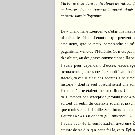
Ma foi se situe dans la théologie de Vatican 
et femmes debout, ouverts à autrui, dotés 
construisons le Royaume.
Le « phénomène Lourdes », c’était ma hantise
ni même les élans d’émotion qui peuvent se
amoureux, que je peux comprendre et même
paganisme, voire de l’idolâtrie. Ce n’est pa
des objets, ou des gestes comme signes. Ils pe
J’avais peur cependant d’excès, encouragés
permanence ; une sorte de simplification du
fidèles, devenus ainsi des adeptes. Une simp
histoire » dont le seul objectif serait une ad
l’une et l’autre étaient incompatibles. Un o
de l’Immaculée Conception, promulguée à pein
surtout un oubli du contexte social et psych
que modeste de la famille Soubirous, comme d
Lourdes » : «
ils n’ont pas pu l’inventer…
».
J’avais peur de la confrontation avec une Ég
crainte de me dire que cette foi-là, cette Égli