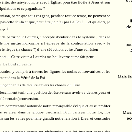
et 
érité, devrais-je rompre avec l’Église, pour être fidèle à Jésus et son
ipulations et ce paganisme ?
 raison, parce que tous ces gens, pendant tout ce temps, ne peuvent se
i
pas cette foi-là et que, peut être, je n’ai pas La Foi ?… et qu’alors, je
de
2
nce.
t de partir pour Lourdes, j’accepte d’entrer dans le système ; dans le
de me mettre moi-même à l’épreuve de la confrontation avec « le
pou
u le risque (la chance ?) d’une séduction, voire d’une adhésion
D
e ici… Cette visite à Lourdes me bouleverse et me fait peur.
. Le froid au ventre.
urdes, y compris à travers les figures les moins conservatrices et les
Mais ils
ment dans la Vérité de la Foi.
upçonnables de facilité envers les choses
du
Père.
écemment tenir une position de réserve sans avoir vu de mes yeux et
plémentaire) conversion.
faire communauté autour de notre remarquable évêque et aussi profiter
se créer dans le groupe paroissial. Pour partager notre foi, nos
Mais 
éc
s sur les autres pour faire grandir notre relation à Dieu, et construire
, bien disposée envers un phénomène qui lui inspirait certes des