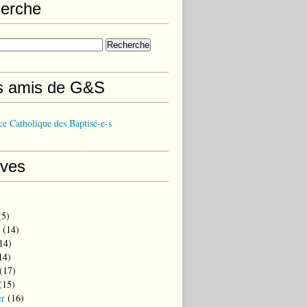
erche
s amis de G&S
e Catholique des Baptisé-e-s
ives
5)
(14)
14)
14)
(17)
(15)
er
(16)