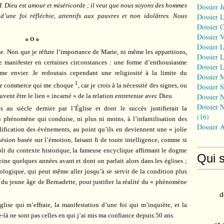
II. Dieu est amour et miséricorde ; il veut que nous soyons des hommes
Dossier J
d’une foi réfléchie, attentifs aux pauvres et non idolâtres. Nous
Dossier 
Dossier 
Dossier 
o O o
Dossier L
. Non que je réfute l’importance de Marie, ni même les apparitions,
Dossier L
 manifester en certaines circonstances : une forme d’enthousiasme
Dossier L
 envier. Je redoutais cependant une religiosité à la limite du
Dossier 
1
s le commerce qui me choque
, car je crois à la nécessité des signes, ou
Dossier S
Dossier N
uvent être le lien « incarné » de la relation entretenue avec Dieu.
Dossier N
 au siècle dernier par l’Église et dont le succès justifierait la
(16)
 phénomène qui conduise, ni plus ni moins, à l’infantilisation des
Dossier 
lification des événements, au point qu’ils en deviennent une « jolie
hésion basée sur l’émotion, faisant fi de toute intelligence, comme si
ubli du contexte historique, la fameuse encyclique affirmant le dogme
Qui 
e quelques années avant et dont on parlait alors dans les églises ;
ologique, qui peut même aller jusqu’à se servir de la condition plus
u jeune âge de Bernadette, pour justifier la réalité du « phénomène
d
lise qui m’effraie, la manifestation d’une foi qui m’inquiète, et la
se-là ne sont pas celles en qui j’ai mis ma confiance depuis 50 ans.