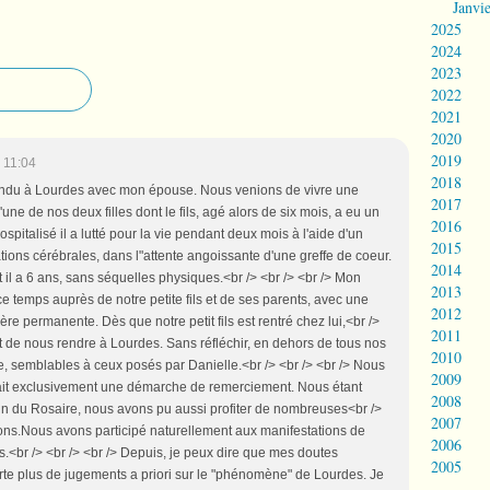
Janvi
2025
2024
2023
2022
2021
2020
2019
 11:04
2018
s rendu à Lourdes avec mon épouse. Nous venions de vivre une
2017
e de nos deux filles dont le fils, agé alors de six mois, a eu un
2016
spitalisé il a lutté pour la vie pendant deux mois à l'aide d'un
2015
ations cérébrales, dans l"attente angoissante d'une greffe de coeur.
2014
nt il a 6 ans, sans séquelles physiques.<br /> <br /> <br /> Mon
2013
e temps auprès de notre petite fils et de ses parents, avec une
2012
re permanente. Dès que notre petit fils est rentré chez lui,<br />
2011
de nous rendre à Lourdes. Sans réfléchir, en dehors de tous nos
2010
e, semblables à ceux posés par Danielle.<br /> <br /> <br /> Nous
2009
tait exclusivement une démarche de remerciement. Nous étant
2008
n du Rosaire, nous avons pu aussi profiter de nombreuses<br />
2007
xions.Nous avons participé naturellement aux manifestations de
2006
s.<br /> <br /> <br /> Depuis, je peux dire que mes doutes
2005
orte plus de jugements a priori sur le "phénomène" de Lourdes. Je