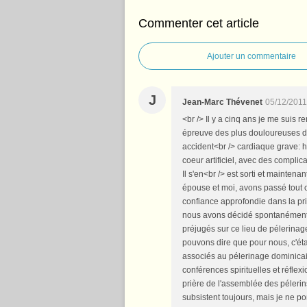
Commenter cet article
Ajouter un commentaire
J
Jean-Marc Thévenet
05/12/2011
<br /> Il y a cinq ans je me sui
épreuve des plus douloureuses d'un
accident<br /> cardiaque grave: ho
coeur artificiel, avec des complic
Il s'en<br /> est sorti et maintena
épouse et moi, avons passé tout c
confiance approfondie dans la priè
nous avons décidé spontanément 
préjugés sur ce lieu de pélerinag
pouvons dire que pour nous, c'é
associés au pélerinage dominicai
conférences spirituelles et réfle
prière de l'assemblée des pélerin
subsistent toujours, mais je ne p