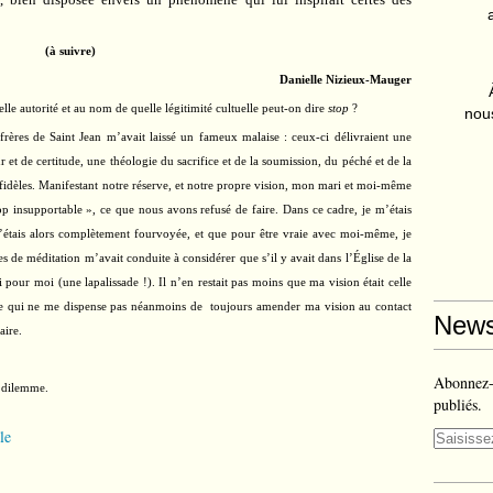
(à suivre)
Danielle Nizieux-Mauger
e autorité et au nom de quelle légitimité cultuelle peut-on dire
stop
?
nous
frères de Saint Jean m’avait laissé un fameux malaise : ceux-ci délivraient une
 et de certitude, une théologie du sacrifice et de la soumission, du péché et de la
 fidèles. Manifestant notre réserve, et notre propre vision, mon mari et moi-même
 trop insupportable », ce que nous avons refusé de faire. Dans ce cadre, je m’étais
m’étais alors complètement fourvoyée, et que pour être vraie avec moi-même, je
es de méditation m’avait conduite à considérer que s’il y avait dans l’Église de la
i pour moi (une lapalissade !). Il n’en restait pas moins que ma vision était celle
Ce qui ne me dispense pas néanmoins de
toujours amender ma vision au contact
News
aire.
Abonnez-v
e dilemme.
publiés.
le