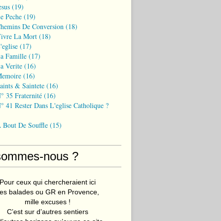
esus
(19)
Le Peche
(19)
Chemins De Conversion
(18)
Vivre La Mort
(18)
'eglise
(17)
a Famille
(17)
a Verite
(16)
Memoire
(16)
aints & Saintete
(16)
° 35 Fraternité
(16)
° 41 Rester Dans L'eglise Catholique ?
A Bout De Souffle
(15)
sommes-nous ?
Pour ceux qui chercheraient ici
es balades ou GR en Provence,
mille excuses !
C’est sur d’autres sentiers