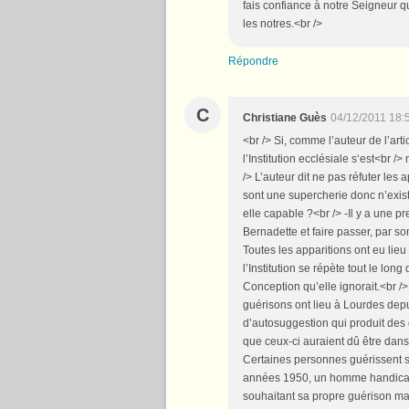
fais confiance à notre Seigneur q
les notres.<br />
Répondre
C
Christiane Guès
04/12/2011 18:
<br /> Si, comme l’auteur de l’arti
l’Institution ecclésiale s‘est<br /
/> L’auteur dit ne pas réfuter les a
sont une supercherie donc n’existe
elle capable ?<br /> -Il y a une pr
Bernadette et faire passer, par s
Toutes les apparitions ont eu lieu
l’Institution se répète tout le lo
Conception qu’elle ignorait.<br />
guérisons ont lieu à Lourdes dep
d’autosuggestion qui produit des
que ceux-ci auraient dû être dans
Certaines personnes guérissent sa
années 1950, un homme handicap
souhaitant sa propre guérison ma