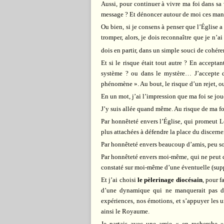
Aussi, pour continuer à vivre ma foi dans sa v
message ? Et dénoncer autour de moi ces man
Ou bien, si je consens à penser que l’Église a
tromper, alors, je dois reconnaître que je n’ai 
dois en partir, dans un simple souci de cohére
Et si le risque était tout autre ? En acceptan
système ? ou dans le mystère… J’accepte 
phénomène ». Au bout, le risque d’un rejet, o
En un mot, j’ai l’impression que ma foi se jou
J’y suis allée quand même. Au risque de ma foi
Par honnêteté envers l’Église, qui promeut Lo
plus attachées à défendre la place du discerne
Par honnêteté envers beaucoup d’amis, peu so
Par honnêteté envers moi-même, qui ne peut d
constaté sur moi-même d’une éventuelle (sup
Et j’ai choisi
le pèlerinage diocésain
, pour 
d’une dynamique qui ne manquerait pas de 
expériences, nos émotions, et s’appuyer les un
ainsi le Royaume.
Je partais avec une amie « en recherche »