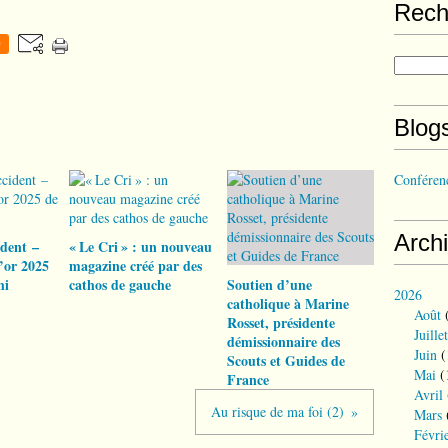
Rech
0
Blog
Conférenc
Arch
ident –
« Le Cri » : un nouveau
’or 2025
magazine créé par des
hi
cathos de gauche
Soutien d’une
2026
catholique à Marine
Août
(
Rosset, présidente
Juillet
démissionnaire des
Juin
(
Scouts et Guides de
Mai
(
France
Avril
Au risque de ma foi (2)
Mars
Févri