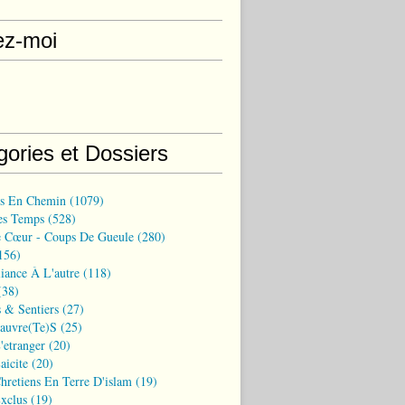
ez-moi
gories et Dossiers
ns En Chemin
(1079)
es Temps
(528)
 Cœur - Coups De Gueule
(280)
156)
iance À L'autre
(118)
38)
 & Sentiers
(27)
Pauvre(te)s
(25)
'etranger
(20)
aicite
(20)
hretiens En Terre D'islam
(19)
xclus
(19)