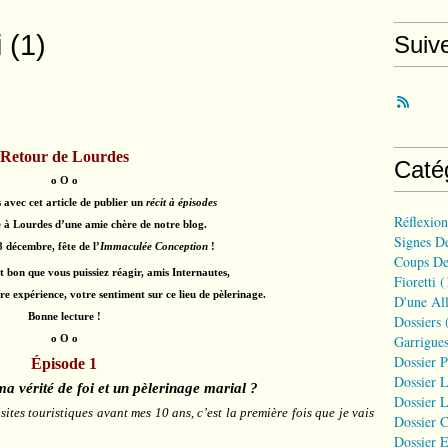
 (1)
Suiv
Retour de Lourdes
Caté
o O o
avec cet article de publier un
récit à épisodes
Réflexio
e à Lourdes d’une amie chère de notre blog.
Signes D
8 décembre, fête de l’
Immaculée Conception
!
Coups De
t bon que vous puissiez réagir, amis Internautes,
Fioretti
(
re expérience, votre sentiment sur ce lieu de pèlerinage.
D'une All
Bonne lecture !
Dossiers
(
Garrigues
o O o
Dossier 
É
pisode 1
Dossier L
 vérité de foi et un pèlerinage marial ?
Dossier L
isites touristiques avant mes 10 ans, c’est la première fois que je vais
Dossier C
Dossier E