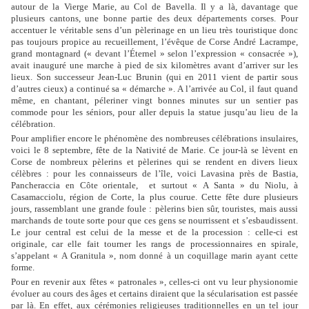
autour de la Vierge Marie, au Col de Bavella. Il y a là, davantage que
plusieurs cantons, une bonne partie des deux départements corses. Pour
accentuer le véritable sens d’un pèlerinage en un lieu très touristique donc
pas toujours propice au recueillement, l’évêque de Corse André Lacrampe,
grand montagnard (« devant l’Éternel » selon l’expression « consacrée »),
avait inauguré une marche à pied de six kilomètres avant d’arriver sur les
lieux. Son successeur Jean-Luc Brunin (qui en 2011 vient de partir sous
d’autres cieux) a continué sa « démarche ». A l’arrivée au Col, il faut quand
même, en chantant, péleriner vingt bonnes minutes sur un sentier pas
commode pour les séniors, pour aller depuis la statue jusqu’au lieu de la
célébration.
Pour amplifier encore le phénomène des nombreuses célébrations insulaires,
voici le 8 septembre, fête de la Nativité de Marie. Ce jour-là se lèvent en
Corse de nombreux pèlerins et pèlerines qui se rendent en divers lieux
célèbres : pour les connaisseurs de l’île, voici Lavasina près de Bastia,
Pancheraccia en Côte orientale,
et surtout « A Santa » du Niolu, à
Casamacciolu, région de Corte, la plus courue. Cette fête dure plusieurs
jours, rassemblant une grande foule : pèlerins bien sûr, touristes, mais aussi
marchands de toute sorte pour que ces gens se nourrissent et s’esbaudissent.
Le jour central est celui de la messe et de la procession : celle-ci est
originale, car elle fait tourner les rangs de processionnaires en spirale,
s’appelant « A Granitula », nom donné à un coquillage marin ayant cette
forme.
Pour en revenir aux fêtes « patronales », celles-ci ont vu leur physionomie
évoluer au cours des âges et certains diraient que la sécularisation est passée
par là. En effet, aux cérémonies religieuses traditionnelles en un tel jour