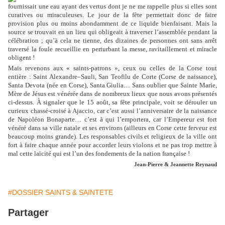
fournissait une eau ayant des vertus dont je ne me rappelle plus si elles sont
curatives ou miraculeuses. Le jour de la fête permettait donc de faire
provision plus ou moins abondamment de ce liquide bienfaisant. Mais la
source se trouvait en un lieu qui obligeait à traverser l’assemblée pendant la
célébration ; qu’à cela ne tienne, des dizaines de personnes ont sans arrêt
traversé la foule recueillie en perturbant la messe, ravitaillement et miracle
obligent !
Mais revenons aux « saints-patrons », ceux ou celles de la Corse tout
entière : Saint Alexandre–Sauli, San Teofilu de Corte (Corse de naissance),
Santa Devota (née en Corse), Santa Giulia… Sans oublier que Sainte Marie,
Mère de Jésus est vénérée dans de nombreux lieux que nous avons présentés
ci-dessus. À signaler que le 15 août, sa fête principale, voit se dérouler un
curieux chassé-croisé à Ajaccio, car c’est aussi l’anniversaire de la naissance
de Napoléon Bonaparte… c’est à qui l’emportera, car l’Empereur est fort
vénéré dans sa ville natale et ses environs (ailleurs en Corse cette ferveur est
beaucoup moins grande). Les responsables civils et religieux de la ville ont
fort à faire chaque année pour accorder leurs violons et ne pas trop mettre à
mal cette laïcité qui est l’un des fondements de la nation française !
Jean-Pierre & Jeannette Reynaud
#DOSSIER SAINTS & SAINTETE
Partager