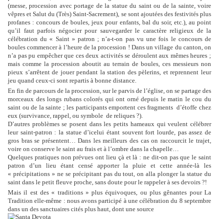
(messe, procession avec portage de la statue du saint ou de la sainte, voire
vêpres et Salut du (Très) Saint-Sacrement), se sont ajoutées des festivités plus
profanes : concours de boules, jeux pour enfants, bal du soir, etc.), au point
qu’il faut parfois négocier pour sauvegarder le caractère religieux de la
célébration du « Saint » patron ; n’a-t-on pas vu une fois le concours de
boules commencer à l’heure de la procession ! Dans un village du canton, on
n’a pas pu empêcher que ces deux activités se déroulent aux mêmes heures ;
mais comme la procession aboutit au terrain de boules, ces messieurs non
pieux s’arrêtent de jouer pendant la station des pèlerins, et reprennent leur
jeu quand ceux-ci sont repartis à bonne distance.
En fin de parcours de la procession, sur le parvis de l’église, on se partage des
morceaux des longs rubans colorés qui ont orné depuis le matin le cou du
saint ou de la sainte ; les participants emportent ces fragments
d’étoffe chez
eux (survivance, rappel, ou symbole
de reliques ?).
D’autres problèmes se posent dans les petits hameaux qui veulent célébrer
leur saint-patron : la statue d’icelui étant souvent fort lourde, pas assez de
gros bras se présentent… Dans les meilleurs des cas on raccourcit le trajet,
voire on conserve le saint au frais et à l’ombre dans la chapelle…
Quelques pratiques non prévues ont lieu çà et là : ne dit-on pas que le saint
patron d’un lieu étant censé apporter la pluie et cette année-là les
« précipitations » ne se précipitant pas du tout, on alla plonger la statue du
saint dans le petit fleuve proche, sans doute pour le rappeler à ses devoirs ?!
Mais il est des « traditions » plus équivoques, ou plus gênantes pour La
Tradition elle-même : nous avons participé à une célébration du 8 septembre
dans un des sanctuaires cités plus haut, dont une source