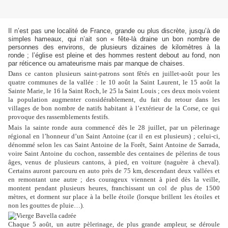
Il n’est pas une localité de France, grande ou plus discrète, jusqu’à de
simples hameaux, qui n’ait son « fête-là draine un bon nombre de
personnes des environs, de plusieurs dizaines de kilomètres à la
ronde ; l’église est pleine et des hommes restent debout au fond, non
par réticence ou amateurisme mais par manque de chaises.
Dans ce canton plusieurs saint-patrons sont fêtés en juillet-août pour les
quatre communes de la vallée : le 10 août la Saint Laurent, le 15 août la
Sainte Marie, le 16 la Saint Roch, le 25 la Saint Louis ; ces deux mois voient
la population augmenter considérablement, du fait du retour dans les
villages de bon nombre de natifs habitant à l’extérieur de la Corse, ce qui
provoque des rassemblements festifs.
Mais la sainte ronde aura commencé dès le 28 juillet, par un pèlerinage
régional en l’honneur d’un Saint Antoine (car il en est plusieurs) ; celui-ci,
dénommé selon les cas Saint Antoine de la Forêt, Saint Antoine de Sarrada,
voire Saint Antoine du cochon, rassemble des centaines de pèlerins de tous
âges, venus de plusieurs cantons, à pied, en voiture (naguère à cheval).
Certains auront parcouru en auto près de 75 km, descendant deux vallées et
en remontant une autre ; des courageux viennent à pied dès la veille,
montent pendant plusieurs heures, franchissant un col de plus de 1500
mètres, et dorment sur place à la belle étoile (lorsque brillent les étoiles et
non les gouttes de pluie…).
Chaque 5 août, un autre pèlerinage, de plus grande ampleur, se déroule