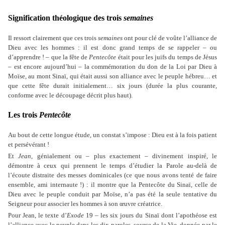
Signification théologique des trois
semaines
Il ressort clairement que ces trois
semaines
ont pour clé de voûte l’alliance de
Dieu avec les hommes : il est donc grand temps de se rappeler – ou
d’apprendre ! – que la fête de
Pentecôte
était pour les juifs du temps de Jésus
– est encore aujourd’hui – la commémoration du don de la Loi par Dieu à
Moïse, au mont Sinaï, qui était aussi son alliance avec le peuple hébreu… et
que cette fête durait initialement… six jours (durée la plus courante,
conforme avec le découpage décrit plus haut).
Les trois
Pentecôte
Au bout de cette longue étude, un constat s’impose : Dieu est à la fois patient
et persévérant !
Et
Jean
, génialement ou – plus exactement – divinement inspiré, le
démontre à ceux qui prennent le temps d’étudier la Parole au-delà de
l’écoute distraite des messes dominicales (ce que nous avons tenté de faire
ensemble, ami internaute !) : il montre que la Pentecôte du Sinaï, celle de
Dieu avec le peuple conduit par Moïse, n’a pas été la seule tentative du
Seigneur pour associer les hommes à son œuvre créatrice.
Pour Jean, le texte d’
Exode
19 – les six jours du Sinaï dont l’apothéose est
l’alliance avec le peuple dans les dix paroles, source de la Vie, donnée par le