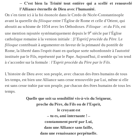
--
C’est bien la Trinité tout entière qui a scellé et renouvelé
l’Alliance éternelle de Dieu avec l’humanité.
On s’en tient ici à la foi énoncée dans le Credo de Nicée-Constantinople
avant la querelle du
filioque
entre l’Église de Rome et celle d’Orient, qui
aboutit au schisme de 1054 avec les Orthodoxes.
Filioque
:
et du Fils
, est
e
une mention rajoutée systématiquement depuis le 9
siècle par l’Église
catholique romaine à la version initiale :
[l’Esprit] procède du Père
. Le
filioque
contribuait à argumenter en faveur de la primauté du pontife de
Rome, la liberté dans l'esprit étant en quelque sorte subordonnée à l'autorité
instituée par le Fils, représenté par le Pape. Aujourd'hui, il semble qu’on tend
à s’accorder sur la formule :
l’Esprit procède du Père par le Fils
.
L’histoire de Dieu avec son peuple, avec chacun des êtres humains de tous
les temps, est bien une Alliance sans cesse renouvelée par Lui, même si elle
est sans cesse trahie par son peuple, par chacun des êtres humains de tous les
temps.
Quelle que soit sa sensibilité vis-à-vis du Seigneur,
proche du Père, du Fils ou de l’Esprit,
le croyant est
– tu es, ami internaute ! –
constamment porté par Lui,
dans une Alliance sans faille,
dans une renaissance perpétuelle.