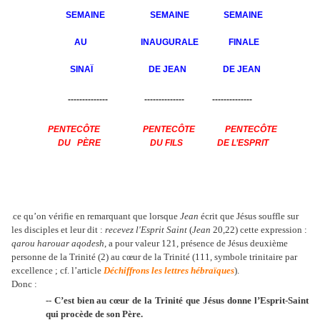
SEMAINE
SEMAINE
SEMAINE
AU
INAUGURALE
FINALE
SINAÏ
DE JEAN
DE JEAN
--------------
--------------
--------------
PENTECÔTE
PENTECÔTE
PENTECÔTE
DU
PÈRE
DU
FILS
DE L’ESPRIT
ce qu’on vérifie en remarquant que lorsque
Jean
écrit que Jésus souffle sur
c
les disciples et leur dit :
recevez l'Esprit Saint
(
Jean
20,22) cette expression :
qarou harouar aqodesh
, a pour valeur 121, présence de Jésus deuxième
personne de la Trinité (2) au cœur de la Trinité (111, symbole trinitaire par
excellence ; cf. l’article
Déchiffrons les lettres hébraïques
).
Donc :
-- C’est bien au cœur de la Trinité que Jésus donne l’Esprit-Saint
qui procède de son Père.