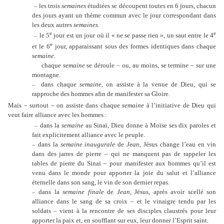
les trois
semaines
étudiées se découpent toutes en 6 jours, chacun
--
des jours ayant un thème commun avec le jour correspondant dans
les deux autres
semaines
.
e
e
le 5
jour est un jour où il « ne se passe rien », un saut entre le 4
--
e
et le 6
jour, apparaissant sous des formes identiques dans chaque
semaine
.
chaque
semaine
se déroule – ou, au moins, se termine – sur une
montagne.
dans chaque
semaine
, on assiste à la venue de Dieu, qui se
--
rapproche des hommes afin de manifester sa Gloire.
Mais – surtout – on assiste dans chaque
semaine
à l’initiative de Dieu qui
veut faire alliance avec les hommes :
dans la
semaine
au Sinaï, Dieu donne à Moïse ses dix paroles et
--
fait explicitement alliance avec le peuple.
dans la
semaine inaugurale
de
Jean
, Jésus change l’eau en vin
--
dans des jarres de pierre – qui ne manquent pas de rappeler les
tables de pierre du Sinaï – pour manifester aux hommes qu’il est
venu dans le monde pour apporter la joie du salut et l’alliance
éternelle dans son sang, le vin de son dernier repas.
dans la
semaine finale
de
Jean
, Jésus, après avoir scellé son
--
alliance dans le sang de sa croix – et le vinaigre tendu par les
soldats – vient à la rencontre de ses disciples claustrés pour leur
apporter la paix et, en soufflant sur eux, leur donner l’Esprit saint.