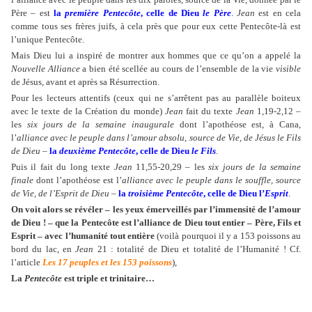
Père – est
la
première Pentecôte
, celle de Dieu
le
Père
.
Jean
est en cela
comme tous ses frères juifs, à cela près que pour eux cette Pentecôte-là est
l’unique Pentecôte.
Mais Dieu lui a inspiré de montrer aux hommes que ce qu’on a appelé la
Nouvelle Alliance
a bien été scellée au cours de l’ensemble de la vie
visible
de Jésus, avant et après sa Résurrection.
Pour les lecteurs attentifs (ceux qui ne s’arrêtent pas au parallèle boiteux
avec le texte de la Création du monde)
Jean
fait du texte
Jean
1,19-2,12 –
les
six jours de la semaine inaugurale
dont l’apothéose est, à Cana,
l’
alliance avec le peuple dans l’amour absolu, source de Vie, de Jésus le Fils
de Dieu
–
la
deuxième Pentecôte
, celle de Dieu
le
Fils
.
Puis il fait du long texte
Jean
11,55-20,29 – les
six jours de la semaine
finale
dont l’apothéose est l’
alliance avec le peuple dans le souffle, source
de Vie, de l’Esprit de Dieu
–
la
troisième Pentecôte
, celle de Dieu l’
Esprit
.
On voit alors se révéler – les yeux émerveillés par l’immensité de l’amour
de Dieu ! – que la Pentecôte est l’alliance de Dieu tout entier – Père, Fils et
Esprit – avec l’humanité tout entière
(voilà pourquoi il y a 153 poissons au
bord du lac, en
Jean
21 : totalité de Dieu et totalité de l’Humanité ! Cf.
l’article
Les 17 peuples et les 153 poissons
),
La
Pentecôte
est triple et trinitaire…