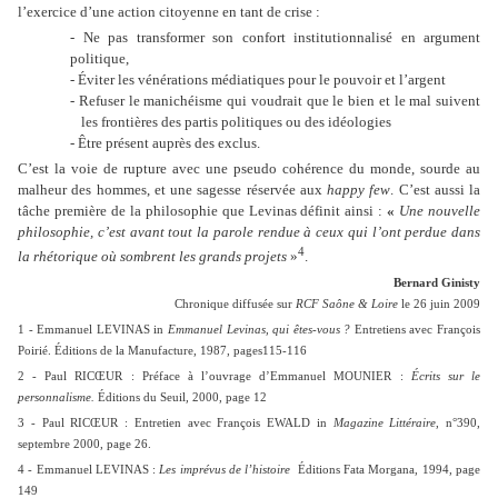
l’exercice d’une action citoyenne en tant de crise :
- Ne pas transformer son confort institutionnalisé en argument
politique,
- Éviter les vénérations médiatiques pour le pouvoir et l’argent
- Refuser le manichéisme qui voudrait que le bien et le mal suivent
les frontières des partis politiques ou des idéologies
- Être présent auprès des exclus.
C’est la voie de rupture avec une pseudo cohérence du monde, sourde au
malheur des hommes, et une sagesse réservée aux
happy few
. C’est aussi la
tâche première de la philosophie que Levinas définit ainsi :
«
Une nouvelle
philosophie, c’est avant tout la parole rendue à ceux qui l’ont perdue dans
4
la rhétorique où sombrent les grands projets
»
.
Bernard Ginisty
Chronique diffusée sur
RCF Saône & Loire
le 26 juin 2009
1 - Emmanuel LEVINAS in
Emmanuel Levinas, qui êtes-vous ?
Entretiens avec François
Poirié. Éditions de la Manufacture, 1987, pages115-116
2 - Paul RICŒUR : Préface à l’ouvrage d’Emmanuel MOUNIER :
Écrits sur le
personnalisme.
Éditions du Seuil
,
2000, page 12
3 - Paul RICŒUR : Entretien avec François EWALD in
Magazine Littéraire
, n°390,
septembre 2000, page 26.
4 - Emmanuel LEVINAS :
Les imprévus de l’histoire
Éditions Fata Morgana, 1994, page
149