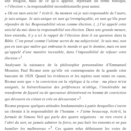
une religion, mais de ce qu’il appelle, reprenant un terme biblique,
«
l’élection
»
, la responsabilité inconditionnelle pour autrui.
«
Où est mon unicité ?
écrit-il.
Au moment où je suis responsable de l’autre,
je suis unique. Je suis unique en tant qu’irremplaçable, en tant qu’élu pour
répondre de lui. Responsabilité vécue comme élection. (...) J’ai appelé cette
unicité du moi dans la responsabilité son élection. Dans une grande mesure,
bien entendu, il y a ici le rappel de l’élection dont il est question dans la
Bible. C’est pensé comme l’ultime secret de ma subjectivité. Je suis moi, non
pas en tant que maître qui embrasse le monde et qui le domine, mais en tant
qu’appelé d’une manière incessible, dans l’impossibilité de refuser cette
1
élection
»
.
Analysant la naissance de la philosophie personnaliste d’Emmanuel
Mounier, Paul Ricœur note qu’elle est contemporaine de la grande crise
bancaire de 1929. Quand les évidences et les repères sont remis en cause,
Ricœur note que «
la conviction est la réplique à la crise : ma place m’est
assignée, la hiérarchisation des préférences m’oblige, l’intolérable me
transforme de fuyard ou de spectateur désintéressé en homme de conviction
2
qui découvre en créant et crée en découvrant
»
.
Ricœur propose quelques attitudes fondamentales à partir desquelles s’ouvre
un chemin à la responsabilité de l’homme. «
J’aime beaucoup,
écrit-il,
la
formule de Simone Veil qui parle des quatre négations : ne rien croire à
l’abri du sort, ne jamais admirer la force, ne pas haïr les ennemis et ne pas
3
humilier les malheureux
»
. Ces quatre refus définissent les voies de