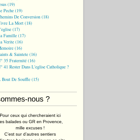
esus
(19)
Le Peche
(19)
Chemins De Conversion
(18)
Vivre La Mort
(18)
'eglise
(17)
a Famille
(17)
a Verite
(16)
Memoire
(16)
aints & Saintete
(16)
° 35 Fraternité
(16)
° 41 Rester Dans L'eglise Catholique ?
A Bout De Souffle
(15)
sommes-nous ?
Pour ceux qui chercheraient ici
es balades ou GR en Provence,
mille excuses !
C’est sur d’autres sentiers