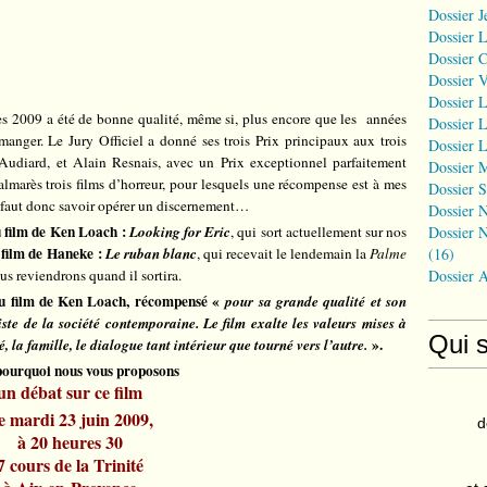
Dossier J
Dossier 
Dossier 
Dossier 
Dossier L
s 2009 a été de bonne qualité, même si, plus encore que les années
Dossier L
manger. Le Jury Officiel a donné ses trois Prix principaux aux trois
Dossier L
Audiard, et Alain Resnais, avec un Prix exceptionnel parfaitement
Dossier 
Palmarès trois films d’horreur, pour lesquels une récompense est à mes
Dossier S
 faut donc savoir opérer un discernement…
Dossier N
 film de Ken Loach :
Looking for Eric
, qui sort actuellement sur nos
Dossier N
 film de Haneke :
Le ruban blanc
, qui recevait le lendemain la
Palme
(16)
us reviendrons quand il sortira.
Dossier 
au film de Ken Loach, récompensé «
pour sa grande qualité et son
te de la société contemporaine. Le film exalte les valeurs mises à
Qui 
».
, la famille, le dialogue tant intérieur que tourné vers l’autre.
pourquoi nous vous proposons
un débat sur ce film
e mardi 23 juin 2009,
d
à 20 heures 30
7 cours de la Trinité