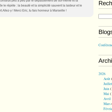
 construit peu à peu par le dépassement de soi-même et la
Rech
e le répète : la beauté et la simplicité sauvent la laideur et le
.Allez-y ! Merci Eric, tu fais honneur à Marseille !
Blog
Conférenc
Arch
2026
Août
(
Juillet
Juin
(
Mai
(
Avril
Mars
Févri