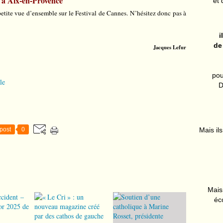
à Aix-en-Provence
et 
tite vue d’ensemble sur le Festival de Cannes. N’hésitez donc pas à
i
de
Jacques Lefur
pou
le
D
post
0
Mais ils
Mais 
éc