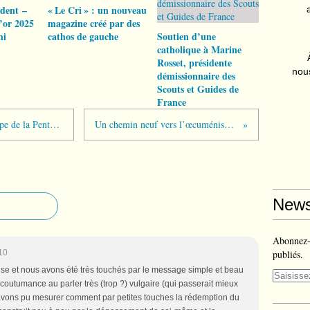
ident –
« Le Cri » : un nouveau
’or 2025
magazine créé par des
hi
cathos de gauche
Soutien d’une
catholique à Marine
Rosset, présidente
nous
démissionnaire des
Scouts et Guides de
France
L’Europe que nous voulons est l’Europe de la Pentecôte
Un chemin neuf vers l’œcuménisme ?
News
Abonnez-v
10
publiés.
use et nous avons été très touchés par le message simple et beau
ccoutumance au parler très (trop ?) vulgaire (qui passerait mieux
 avons pu mesurer comment par petites touches la rédemption du