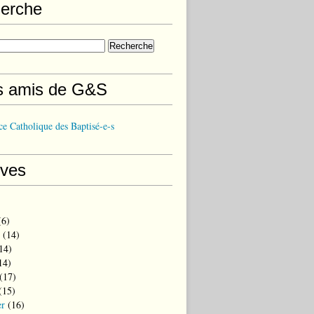
erche
s amis de G&S
e Catholique des Baptisé-e-s
ives
6)
(14)
14)
14)
(17)
(15)
er
(16)