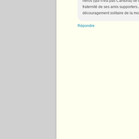
héros (qui n'est pas Cantona) se
fraternité de ses amis supporters.J
découragement solitaire de la mort
Répondre