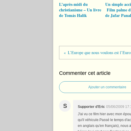
L’après-midi du
Un simple acc
christianisme – Un livre
Film palme d
de Tomás Halik
de Jafar Pana
Commenter cet article
Ajouter un commentaire
S
Supporter d'Eric
05/06/2009 17:
J'ai vu ce film hier avec mon épo
qu'il véhicule.Passé le temps d'a
en anglais qu'en français), nous