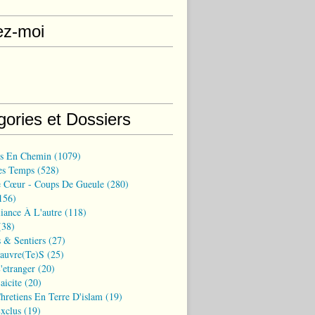
ez-moi
gories et Dossiers
ns En Chemin
(1079)
es Temps
(528)
 Cœur - Coups De Gueule
(280)
156)
iance À L'autre
(118)
38)
 & Sentiers
(27)
Pauvre(te)s
(25)
'etranger
(20)
aicite
(20)
hretiens En Terre D'islam
(19)
xclus
(19)