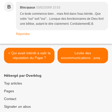
B
Blocquaux
03/02/2009 15:03
Ce texte commence bien... mais finit dans l'eau bénite...Que
votre "oui" soit "oui"... Lorsque des fonctionnaires de Dieu font
une bêtise, autant le dire clairement. CordialementE.B.
Répondre
< Qui avait intérêt à salir la
Levée des
réputation du Pape ?
excommunications : jusqu’à
l’insupportable… >
Hébergé par Overblog
Top articles
Pages
Contact
Signaler un abus