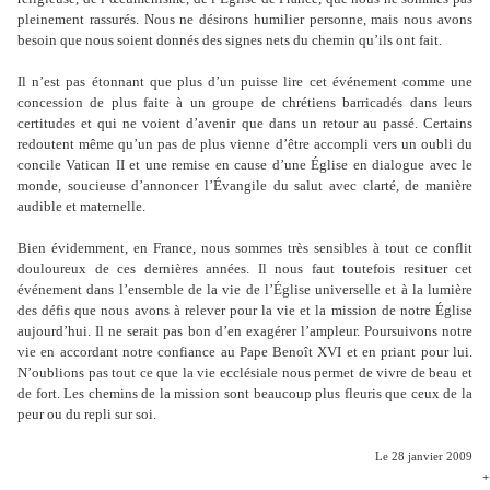
pleinement rassurés. Nous ne désirons humilier personne, mais nous avons
besoin que nous soient donnés des signes nets du chemin qu’ils ont fait.
Il n’est pas étonnant que plus d’un puisse lire cet événement comme une
concession de plus faite à un groupe de chrétiens barricadés dans leurs
certitudes et qui ne voient d’avenir que dans un retour au passé. Certains
redoutent même qu’un pas de plus vienne d’être accompli vers un oubli du
concile Vatican II et une remise en cause d’une Église en dialogue avec le
monde, soucieuse d’annoncer l’Évangile du salut avec clarté, de manière
audible et maternelle.
Bien évidemment, en France, nous sommes très sensibles à tout ce conflit
douloureux de ces dernières années. Il nous faut toutefois resituer cet
événement dans l’ensemble de la vie de l’Église universelle et à la lumière
des défis que nous avons à relever pour la vie et la mission de notre Église
aujourd’hui. Il ne serait pas bon d’en exagérer l’ampleur. Poursuivons notre
vie en accordant notre confiance au Pape Benoît XVI et en priant pour lui.
N’oublions pas tout ce que la vie ecclésiale nous permet de vivre de beau et
de fort. Les chemins de la mission sont beaucoup plus fleuris que ceux de la
peur ou du repli sur soi.
Le 28 janvier 2009
+