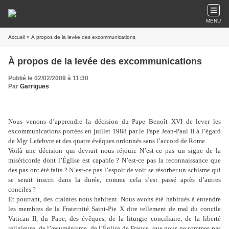
MENU
Accueil
» À propos de la levée des excommunications
À propos de la levée des excommunications
Publié le 02/02/2009 à 11:30
Par
Garrigues
Nous venons d’apprendre la décision du Pape Benoît XVI de lever les
excommunications portées en juillet 1988 par le Pape Jean-Paul II à l’égard
de Mgr Lefebvre et des quatre évêques ordonnés sans l’accord de Rome.
Voilà une décision qui devrait nous réjouir. N’est-ce pas un signe de la
miséricorde dont l’Église est capable ? N’est-ce pas la reconnaissance que
des pas ont été faits ? N’est-ce pas l’espoir de voir se résorber un schisme qui
se serait inscrit dans la durée, comme cela s’est passé après d’autres
conciles ?
Et pourtant, des craintes nous habitent. Nous avons été habitués à entendre
les membres de la Fraternité Saint-Pie X dire tellement de mal du concile
Vatican II, du Pape, des évêques, de la liturgie conciliaire, de la liberté
religieuse, de l’œcuménisme, de l’Église de France, que nous ne sommes pas