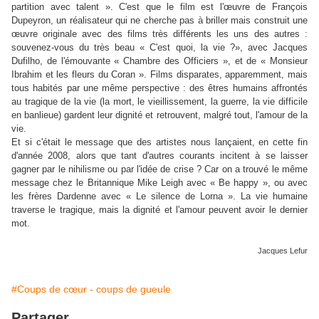
partition avec talent ». C'est que le film est l'œuvre de François
Dupeyron, un réalisateur qui ne cherche pas à briller mais construit une
œuvre originale avec des films très différents les uns des autres :
souvenez-vous du très beau « C'est quoi, la vie ?», avec Jacques
Dufilho, de l'émouvante « Chambre des Officiers », et de « Monsieur
Ibrahim et les fleurs du Coran ». Films disparates, apparemment, mais
tous habités par une même perspective : des êtres humains affrontés
au tragique de la vie (la mort, le vieillissement, la guerre, la vie difficile
en banlieue) gardent leur dignité et retrouvent, malgré tout, l'amour de la
vie.
Et si c'était le message que des artistes nous lançaient, en cette fin
d'année 2008, alors que tant d'autres courants incitent à se laisser
gagner par le nihilisme ou par l'idée de crise ? Car on a trouvé le même
message chez le Britannique Mike Leigh avec « Be happy », ou avec
les frères Dardenne avec « Le silence de Lorna ». La vie humaine
traverse le tragique, mais la dignité et l'amour peuvent avoir le dernier
mot.
Jacques Lefur
#Coups de cœur - coups de gueule
Partager