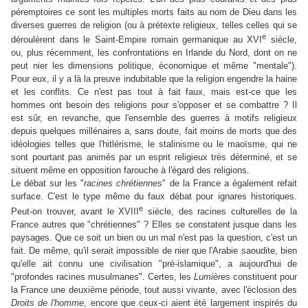
péremptoires ce sont les multiples morts faits au nom de Dieu dans les
diverses guerres de religion (ou à prétexte religieux, telles celles qui se
e
déroulèrent dans le Saint-Empire romain germanique au XVI
siècle,
ou, plus récemment, les confrontations en Irlande du Nord, dont on ne
peut nier les dimensions politique, économique et même "mentale").
Pour eux, il y a là la preuve indubitable que la religion engendre la haine
et les conflits. Ce n'est pas tout à fait faux, mais est-ce que les
hommes ont besoin des religions pour s'opposer et se combattre ? Il
est sûr, en revanche, que l'ensemble des guerres à motifs religieux
depuis quelques millénaires a, sans doute, fait moins de morts que des
idéologies telles que l'hitlérisme, le stalinisme ou le maoïsme, qui ne
sont pourtant pas animés par un esprit religieux très déterminé, et se
situent même en opposition farouche à l'égard des religions.
Le débat sur les "
racines chrétiennes
" de la France a également refait
surface. C'est le type même du faux débat pour ignares historiques.
e
Peut-on trouver, avant le XVIII
siècle, des racines culturelles de la
France autres que "chrétiennes" ? Elles se constatent jusque dans les
paysages. Que ce soit un bien ou un mal n'est pas la question, c'est un
fait. De même, qu'il serait impossible de nier que l'Arabie saoudite, bien
qu'elle ait connu une civilisation "pré-islamique", a aujourd'hui de
"profondes racines musulmanes". Certes, les
Lumières
constituent pour
la France une deuxième période, tout aussi vivante, avec l'éclosion des
Droits de l'homme
, encore que ceux-ci aient été largement inspirés du