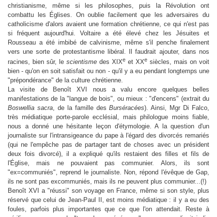
christianisme, même si les philosophes, puis la Révolution ont
combattu les Églises. On oublie facilement que les adversaires du
catholicisme d'alors avaient une formation chrétienne, ce qui n'est pas
si fréquent aujourd'hui. Voltaire a été élevé chez les Jésuites et
Rousseau a été imbibé de calvinisme, même s'il penche finalement
vers une sorte de protestantisme libéral. Il faudrait ajouter, dans nos
e
e
racines, bien sûr, le
scientisme
des XIX
et XX
siècles, mais on voit
bien - qu'on en soit satisfait ou non - qu'il y a eu pendant longtemps une
"prépondérance" de la culture chrétienne.
La visite de Benoît XVI nous a valu encore quelques belles
manifestations de la "langue de bois", ou mieux : "d'encens" (extrait du
Boswellia sacra
, de la famille des
Burséracées
). Ainsi, Mgr Di Falco,
très médiatique porte-parole ecclésial, mais philologue moins fiable,
nous a donné une hésitante leçon d'étymologie. A la question d'un
journaliste sur l'intransigeance du pape à l'égard des divorcés remariés
(qui ne l'empêche pas de partager tant de choses avec un président
deux fois divorcé), il a expliqué qu'ils restaient des filles et fils de
l'Église, mais ne pouvaient pas communier. Alors, ils sont
"ex=communiés", reprend le journaliste. Non, répond l'évêque de Gap,
ils ne sont pas excommuniés, mais ils ne peuvent plus communier...(!)
Benoît XVI a "réussi" son voyage en France, même si son style, plus
réservé que celui de Jean-Paul II, est moins médiatique : il y a eu des
foules, parfois plus importantes que ce que l'on attendait. Reste à