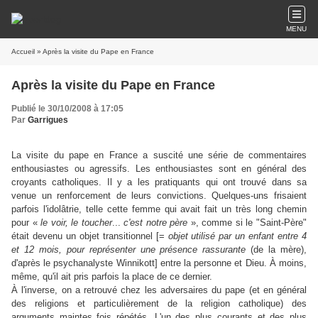
MENU
Accueil
» Après la visite du Pape en France
Après la visite du Pape en France
Publié le 30/10/2008 à 17:05
Par
Garrigues
La visite du pape en France a suscité une série de commentaires
enthousiastes ou agressifs. Les enthousiastes sont en général des
croyants catholiques. Il y a les pratiquants qui ont trouvé dans sa
venue un renforcement de leurs convictions. Quelques-uns frisaient
parfois l'idolâtrie, telle cette femme qui avait fait un très long chemin
pour «
le voir, le toucher
...
c'est notre père
», comme si le "Saint-Père"
était devenu un objet transitionnel [=
objet utilisé par un enfant entre 4
et 12 mois, pour représenter une présence rassurante
(de la mère),
d'après le psychanalyste Winnikott] entre la personne et Dieu. À moins,
même, qu'il ait pris parfois la place de ce dernier.
À l'inverse, on a retrouvé chez les adversaires du pape (et en général
des religions et particulièrement de la religion catholique) des
arguments maintes fois répétés. L'un des plus courants et des plus