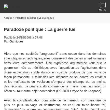
MENU
Accueil
» Paradoxe politique : La guerre tue
Paradoxe politique : La guerre tue
Publié le 24/10/2008 à 07:08
Par
Garrigues
Alors que nos sociétés “progressent” sans cesse dans les domaines
scientifiques et techniques, elles conservent des zones antédiluviennes
dans leurs comportements. Une hypothèse argumentée veut que la
guerre soit née au néolithique, avec l’apparition de l’agriculture, donc
d’une exploitation stable du sol en vue de produire de quoi vivre de
façon permanente. Il fallut dès lors défendre ce sol contre les envieux
et les malfaisants qui voulaient s’emparer des champs ou, au moins,
des récoltes. La guerre a dû commencer à mains nues, ou avec un
bâton ou tout autre objet contondant (Cf. 2001 Odyssée de l’espace).
Avec la complexification constante de l’armement, son caractère de
plus en plus sauvage et destructeur, on crut, en toute bonne foi,
“humaniser” la guerre en lui inventant des “lois”. Mais n’est-il pas