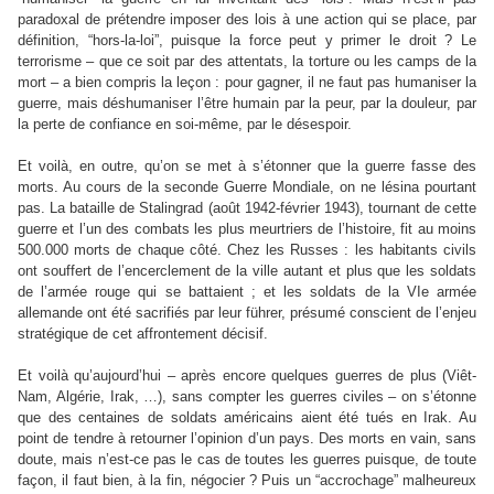
paradoxal de prétendre imposer des lois à une action qui se place, par
définition, “hors-la-loi”, puisque la force peut y primer le droit ? Le
terrorisme – que ce soit par des attentats, la torture ou les camps de la
mort – a bien compris la leçon : pour gagner, il ne faut pas humaniser la
guerre, mais déshumaniser l’être humain par la peur, par la douleur, par
la perte de confiance en soi-même, par le désespoir.
Et voilà, en outre, qu’on se met à s’étonner que la guerre fasse des
morts. Au cours de la seconde Guerre Mondiale, on ne lésina pourtant
pas. La bataille de Stalingrad (août 1942-février 1943), tournant de cette
guerre et l’un des combats les plus meurtriers de l’histoire, fit au moins
500.000 morts de chaque côté. Chez les Russes : les habitants civils
ont souffert de l’encerclement de la ville autant et plus que les soldats
de l’armée rouge qui se battaient ; et les soldats de la VIe armée
allemande ont été sacrifiés par leur führer, présumé conscient de l’enjeu
stratégique de cet affrontement décisif.
Et voilà qu’aujourd’hui – après encore quelques guerres de plus (Viêt-
Nam, Algérie, Irak, …), sans compter les guerres civiles – on s’étonne
que des centaines de soldats américains aient été tués en Irak. Au
point de tendre à retourner l’opinion d’un pays. Des morts en vain, sans
doute, mais n’est-ce pas le cas de toutes les guerres puisque, de toute
façon, il faut bien, à la fin, négocier ? Puis un “accrochage” malheureux