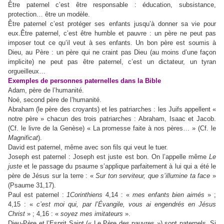
Être paternel c’est être responsable : éducation, subsistance,
protection… être un modèle.
Être paternel c’est protéger ses enfants jusqu’à donner sa vie pour
eux.Être paternel, c’est être humble et pauvre : un père ne peut pas
imposer tout ce qu’il veut à ses enfants. Un bon père est soumis à
Dieu, au Père : un père qui ne craint pas Dieu (au moins d’une façon
implicite) ne peut pas être paternel, c’est un dictateur, un tyran
orgueilleux…
Exemples de personnes paternelles dans la Bible
Adam, père de l’humanité.
Noé, second père de l’humanité.
Abraham (le père des croyants) et les patriarches : les Juifs appellent «
notre père » chacun des trois patriarches : Abraham, Isaac et Jacob.
(Cf. le livre de la Genèse) « La promesse faite à nos pères… » (Cf. le
Magnificat
).
David est paternel, même avec son fils qui veut le tuer.
Joseph est paternel : Joseph est juste est bon. On l’appelle même
Le
juste
et le passage du psaume s’applique parfaitement à lui qui a été le
père de Jésus sur la terre : «
Sur ton serviteur, que s’illumine ta face
»
(Psaume 31,17).
Paul est paternel :
1Corinthiens
4,14 : «
mes enfants bien aimés
» ;
4,15 : «
c’est moi qui, par l’Évangile, vous ai engendrés en Jésus
Christ
» ; 4,16 : «
soyez mes imitateurs
».
Dieu-Père et l’Esprit Saint (« Le Père des pauvres ») sont paternels. Si