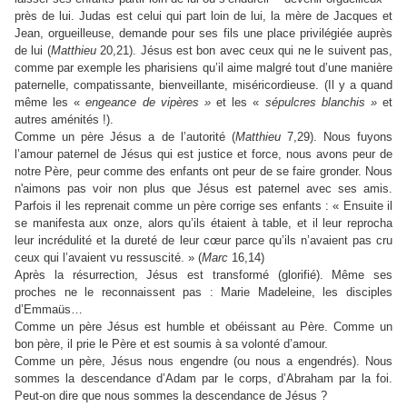
près de lui. Judas est celui qui part loin de lui, la mère de Jacques et
Jean, orgueilleuse, demande pour ses fils une place privilégiée auprès
de lui (
Matthieu
20,21). Jésus est bon avec ceux qui ne le suivent pas,
comme par exemple les pharisiens qu’il aime malgré tout d’une manière
paternelle, compatissante, bienveillante, miséricordieuse. (Il y a quand
même les «
engeance de vipères »
et les «
sépulcres blanchis »
et
autres aménités !).
Comme un père Jésus a de l’autorité (
Matthieu
7,29). Nous fuyons
l’amour paternel de Jésus qui est justice et force, nous avons peur de
notre Père, peur comme des enfants ont peur de se faire gronder. Nous
n'aimons pas voir non plus que Jésus est paternel avec ses amis.
Parfois il les reprenait comme un père corrige ses enfants : « Ensuite il
se manifesta aux onze, alors qu’ils étaient à table, et il leur reprocha
leur incrédulité et la dureté de leur cœur parce qu’ils n’avaient pas cru
ceux qui l’avaient vu ressuscité. » (
Marc
16,14)
Après la résurrection, Jésus est transformé (glorifié). Même ses
proches ne le reconnaissent pas : Marie Madeleine, les disciples
d’Emmaüs…
Comme un père Jésus est humble et obéissant au Père. Comme un
bon père, il prie le Père et est soumis à sa volonté d’amour.
Comme un père, Jésus nous engendre (ou nous a engendrés). Nous
sommes la descendance d’Adam par le corps, d’Abraham par la foi.
Peut-on dire que nous sommes la descendance de Jésus ?