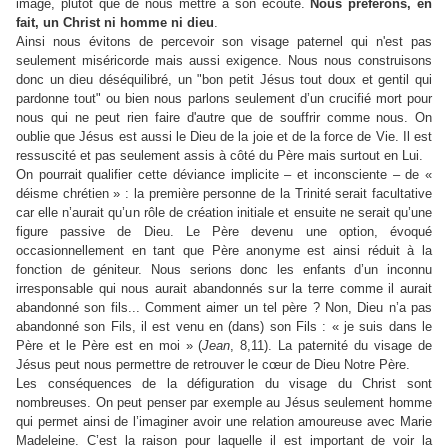
image, plutôt que de nous mettre à son écoute.
Nous préférons, en
fait, un Christ ni homme ni dieu
.
Ainsi nous évitons de percevoir son visage paternel qui n'est pas
seulement miséricorde mais aussi exigence. Nous nous construisons
donc un dieu déséquilibré, un "bon petit Jésus tout doux et gentil qui
pardonne tout" ou bien nous parlons seulement d’un crucifié mort pour
nous qui ne peut rien faire d'autre que de souffrir comme nous. On
oublie que Jésus est aussi le Dieu de la joie et de la force de Vie. Il est
ressuscité et pas seulement assis à côté du Père mais surtout en Lui.
On pourrait qualifier cette déviance implicite – et inconsciente – de «
déisme chrétien » : la première personne de la Trinité serait facultative
car elle n’aurait qu’un rôle de création initiale et ensuite ne serait qu’une
figure passive de Dieu. Le Père devenu une option, évoqué
occasionnellement en tant que Père anonyme est ainsi réduit à la
fonction de géniteur. Nous serions donc les enfants d’un inconnu
irresponsable qui nous aurait abandonnés sur la terre comme il aurait
abandonné son fils... Comment aimer un tel père ? Non, Dieu n’a pas
abandonné son Fils, il est venu en (dans) son Fils : « je suis dans le
Père et le Père est en moi » (
Jean
, 8,11). La paternité du visage de
Jésus peut nous permettre de retrouver le cœur de Dieu Notre Père.
Les conséquences de la défiguration du visage du Christ sont
nombreuses. On peut penser par exemple au Jésus seulement homme
qui permet ainsi de l’imaginer avoir une relation amoureuse avec Marie
Madeleine. C’est la raison pour laquelle il est important de voir la