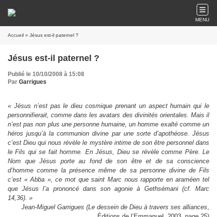
MENU
Accueil
» Jésus est-il paternel ?
Jésus est-il paternel ?
Publié le 10/10/2008 à 15:08
Par
Garrigues
« Jésus n’est pas le dieu cosmique prenant un aspect humain qui le
personnifierait, comme dans les avatars des divinités orientales. Mais il
n’est pas non plus une personne humaine, un homme exalté comme un
héros jusqu’à la communion divine par une sorte d’apothéose. Jésus
c’est Dieu qui nous révèle le mystère intime de son être personnel dans
le Fils qui se fait homme. En Jésus, Dieu se révèle comme Père. Le
Nom que Jésus porte au fond de son être et de sa conscience
d’homme comme la présence même de sa personne divine de Fils
c’est « Abba », ce mot que saint Marc nous rapporte en araméen tel
que Jésus l’a prononcé dans son agonie à Gethsémani (cf. Marc
14,36). »
Jean-Miguel Garrigues (Le dessein de Dieu à travers ses alliances
,
Éditions de l’Emmanuel, 2003, page 25)