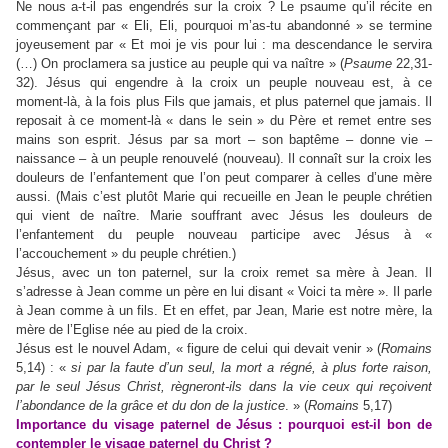
Ne nous a-t-il pas engendrés sur la croix ? Le psaume qu’il récite en
commençant par « Eli, Eli, pourquoi m’as-tu abandonné » se termine
joyeusement par « Et moi je vis pour lui : ma descendance le servira
(…) On proclamera sa justice au peuple qui va naître » (
Psaume
22,31-
32). Jésus qui engendre à la croix un peuple nouveau est, à ce
moment-là, à la fois plus Fils que jamais, et plus paternel que jamais. Il
reposait à ce moment-là « dans le sein » du Père et remet entre ses
mains son esprit. Jésus par sa mort – son baptême – donne vie –
naissance – à un peuple renouvelé (nouveau). Il connaît sur la croix les
douleurs de l’enfantement que l’on peut comparer à celles d’une mère
aussi. (Mais c’est plutôt Marie qui recueille en Jean le peuple chrétien
qui vient de naître. Marie souffrant avec Jésus les douleurs de
l’enfantement du peuple nouveau participe avec Jésus à «
l’accouchement » du peuple chrétien.)
Jésus, avec un ton paternel, sur la croix remet sa mère à Jean. Il
s’adresse à Jean comme un père en lui disant « Voici ta mère ». Il parle
à Jean comme à un fils. Et en effet, par Jean, Marie est notre mère, la
mère de l’Eglise née au pied de la croix.
Jésus est le nouvel Adam, « figure de celui qui devait venir » (
Romains
5,14) : «
si par la faute d’un seul, la mort a régné, à plus forte raison,
par le seul Jésus Christ, règneront-ils dans la vie ceux qui reçoivent
l’abondance de la grâce et du don de la justice
. » (
Romains
5,17)
Importance du visage paternel de Jésus : pourquoi est-il bon de
contempler le visage paternel du Christ ?