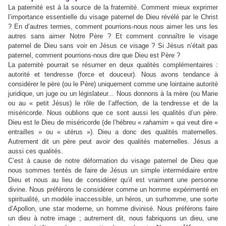
La paternité est à la source de la fraternité. Comment mieux exprimer
l’importance essentielle du visage paternel de Dieu révélé par le Christ
? En d’autres termes, comment pourrions-nous nous aimer les uns les
autres sans aimer Notre Père ? Et comment connaître le visage
paternel de Dieu sans voir en Jésus ce visage ? Si Jésus n’était pas
paternel, comment pourrions-nous dire que Dieu est Père ?
La paternité pourrait se résumer en deux qualités complémentaires :
autorité et tendresse (force et douceur). Nous avons tendance à
considérer le père (ou le Père) uniquement comme une lointaine autorité
juridique, un juge ou un législateur... Nous donnons à la mère (ou Marie
ou au « petit Jésus) le rôle de l’affection, de la tendresse et de la
miséricorde. Nous oublions que ce sont aussi les qualités d’un père.
Dieu est le Dieu de miséricorde (de l’hébreu «
rahamim
» qui veut dire «
entrailles » ou « utérus »). Dieu a donc des qualités maternelles.
Autrement dit un père peut avoir des qualités maternelles. Jésus a
aussi ces qualités.
C’est à cause de notre déformation du visage paternel de Dieu que
nous sommes tentés de faire de Jésus un simple intermédiaire entre
Dieu et nous au lieu de considérer qu’il est vraiment une personne
divine. Nous préférons le considérer comme un homme expérimenté en
spiritualité, un modèle inaccessible, un héros, un surhomme, une sorte
d’Apollon, une star moderne, un homme divinisé. Nous préférons faire
un dieu à notre image ; autrement dit, nous fabriquons un dieu, une