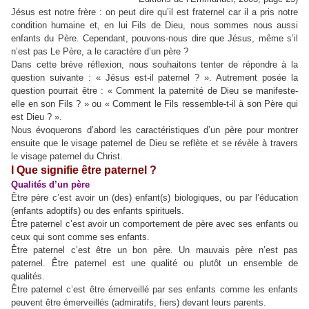
Jésus est notre frère : on peut dire qu’il est fraternel car il a pris notre
condition humaine et, en lui Fils de Dieu, nous sommes nous aussi
enfants du Père. Cependant, pouvons-nous dire que Jésus, même s’il
n’est pas Le Père, a le caractère d’un père ?
Dans cette brève réflexion, nous souhaitons tenter de répondre à la
question suivante : « Jésus est-il paternel ? ». Autrement posée la
question pourrait être : « Comment la paternité de Dieu se manifeste-
elle en son Fils ? » ou « Comment le Fils ressemble-t-il à son Père qui
est Dieu ? ».
Nous évoquerons d’abord les caractéristiques d’un père pour montrer
ensuite que le visage paternel de Dieu se reflète et se révèle à travers
le visage paternel du Christ.
I Que signifie être paternel ?
Qualités d’un père
Être père c’est avoir un (des) enfant(s) biologiques, ou par l’éducation
(enfants adoptifs) ou des enfants spirituels.
Être paternel c’est avoir un comportement de père avec ses enfants ou
ceux qui sont comme ses enfants.
Être paternel c’est être un bon père. Un mauvais père n’est pas
paternel. Être paternel est une qualité ou plutôt un ensemble de
qualités.
Être paternel c’est être émerveillé par ses enfants comme les enfants
peuvent être émerveillés (admiratifs, fiers) devant leurs parents.