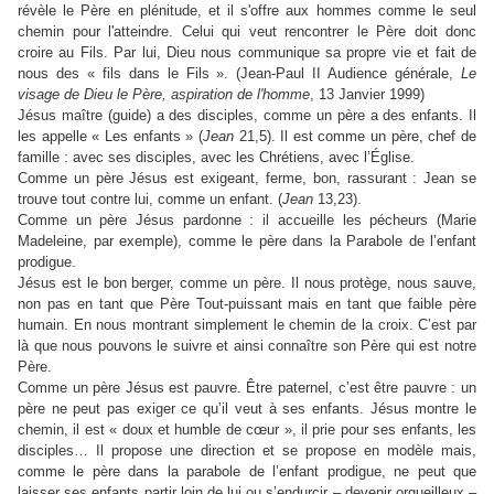
révèle le Père en plénitude, et il s'offre aux hommes comme le seul
chemin pour l'atteindre. Celui qui veut rencontrer le Père doit donc
croire au Fils. Par lui, Dieu nous communique sa propre vie et fait de
nous des « fils dans le Fils ». (Jean-Paul II Audience générale,
Le
visage de Dieu le Père, aspiration de l'homme
, 13 Janvier 1999)
Jésus maître (guide) a des disciples, comme un père a des enfants. Il
les appelle « Les enfants » (
Jean
21,5). Il est comme un père, chef de
famille : avec ses disciples, avec les Chrétiens, avec l’Église.
Comme un père Jésus est exigeant, ferme, bon, rassurant : Jean se
trouve tout contre lui, comme un enfant. (
Jean
13,23).
Comme un père Jésus pardonne : il accueille les pécheurs (Marie
Madeleine, par exemple), comme le père dans la Parabole de l’enfant
prodigue.
Jésus est le bon berger, comme un père. Il nous protège, nous sauve,
non pas en tant que Père Tout-puissant mais en tant que faible père
humain. En nous montrant simplement le chemin de la croix. C’est par
là que nous pouvons le suivre et ainsi connaître son Père qui est notre
Père.
Comme un père Jésus est pauvre. Être paternel, c’est être pauvre : un
père ne peut pas exiger ce qu’il veut à ses enfants. Jésus montre le
chemin, il est « doux et humble de cœur », il prie pour ses enfants, les
disciples… Il propose une direction et se propose en modèle mais,
comme le père dans la parabole de l’enfant prodigue, ne peut que
laisser ses enfants partir loin de lui ou s’endurcir – devenir orgueilleux –