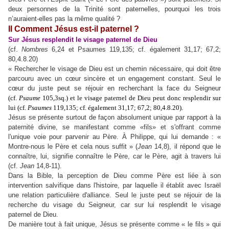
deux personnes de la Trinité sont paternelles, pourquoi les trois
n’auraient-elles pas la même qualité ?
II Comment Jésus est-il paternel ?
Sur Jésus resplendit le visage paternel de Dieu
(cf.
Nombres
6,24 et Psaumes 119,135; cf. également 31,17; 67,2;
80,4.8.20)
« Rechercher le visage de Dieu est un chemin nécessaire, qui doit être
parcouru avec un cœur sincère et un engagement constant. Seul le
cœur du juste peut se réjouir en recherchant la face du Seigneur
(cf.
Psaume
105,3sq.) et le visage paternel de Dieu peut donc resplendir sur
lui (cf.
Psaumes
119,135; cf. également 31,17; 67,2; 80,4.8.20).
Jésus se présente surtout de façon absolument unique par rapport à la
paternité divine, se manifestant comme «fils» et s'offrant comme
l'unique voie pour parvenir au Père. À Philippe, qui lui demande : «
Montre-nous le Père et cela nous suffit » (
Jean
14,8), il répond que le
connaître, lui, signifie connaître le Père, car le Père, agit à travers lui
(cf.
Jean
14,8-11).
Dans la Bible, la perception de Dieu comme Père est liée à son
intervention salvifique dans l'histoire, par laquelle il établit avec Israël
une relation particulière d'alliance. Seul le juste peut se réjouir de la
recherche du visage du Seigneur, car sur lui resplendit le visage
paternel de Dieu.
De manière tout à fait unique, Jésus se présente comme « le fils » qui