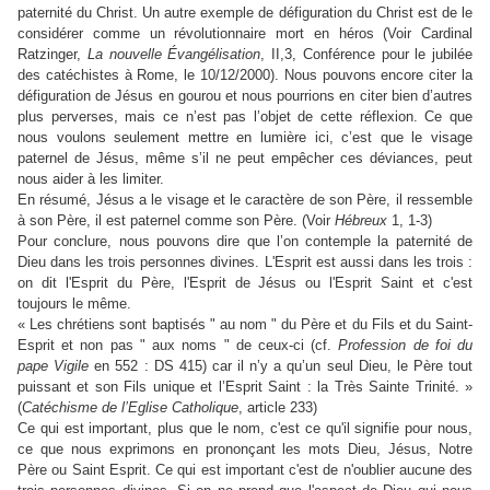
paternité du Christ. Un autre exemple de défiguration du Christ est de le
considérer comme un révolutionnaire mort en héros (Voir Cardinal
Ratzinger,
La nouvelle Évangélisation
, II,3, Conférence pour le jubilée
des catéchistes à Rome, le 10/12/2000). Nous pouvons encore citer la
défiguration de Jésus en gourou et nous pourrions en citer bien d’autres
plus perverses, mais ce n’est pas l’objet de cette réflexion. Ce que
nous voulons seulement mettre en lumière ici, c’est que le visage
paternel de Jésus, même s’il ne peut empêcher ces déviances, peut
nous aider à les limiter.
En résumé, Jésus a le visage et le caractère de son Père, il ressemble
à son Père, il est paternel comme son Père. (Voir
Hébreux
1, 1-3)
Pour conclure, nous pouvons dire que l’on contemple la paternité de
Dieu dans les trois personnes divines. L'Esprit est aussi dans les trois :
on dit l'Esprit du Père, l'Esprit de Jésus ou l'Esprit Saint et c'est
toujours le même.
« Les chrétiens sont baptisés " au nom " du Père et du Fils et du Saint-
Esprit et non pas " aux noms " de ceux-ci (cf.
Profession de foi du
pape Vigile
en 552 : DS 415) car il n’y a qu’un seul Dieu, le Père tout
puissant et son Fils unique et l’Esprit Saint : la Très Sainte Trinité. »
(
Catéchisme de l’Eglise Catholique
, article 233)
Ce qui est important, plus que le nom, c'est ce qu'il signifie pour nous,
ce que nous exprimons en prononçant les mots Dieu, Jésus, Notre
Père ou Saint Esprit. Ce qui est important c'est de n'oublier aucune des