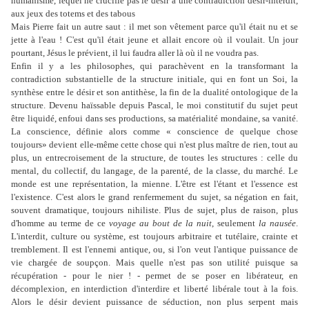
humanisme, lequel ne crucifie pas le désir à une contradiction désir-interdit,
aux jeux des totems et des tabous
Mais Pierre fait un autre saut : il met son vêtement parce qu'il était nu et se
jette à l'eau ! C'est qu'il était jeune et allait encore où il voulait. Un jour
pourtant, Jésus le prévient, il lui faudra aller là où il ne voudra pas.
Enfin il y a les philosophes, qui parachèvent en la transformant la
contradiction substantielle de la structure initiale, qui en font un Soi, la
synthèse entre le désir et son antithèse, la fin de la dualité ontologique de la
structure. Devenu haïssable depuis Pascal, le moi constitutif du sujet peut
être liquidé, enfoui dans ses productions, sa matérialité mondaine, sa vanité.
La conscience, définie alors comme « conscience de quelque chose
toujours» devient elle-même cette chose qui n'est plus maître de rien, tout au
plus, un entrecroisement de la structure, de toutes les structures : celle du
mental, du collectif, du langage, de la parenté, de la classe, du marché. Le
monde est une représentation, la mienne. L'être est l'étant et l'essence est
l'existence. C'est alors le grand renfermement du sujet, sa négation en fait,
souvent dramatique, toujours nihiliste. Plus de sujet, plus de raison, plus
d'homme au terme de ce
voyage au bout de la nuit
, seulement
la nausée
.
L'interdit, culture ou système, est toujours arbitraire et tutélaire, crainte et
tremblement. Il est l'ennemi antique, ou, si l'on veut l'antique puissance de
vie chargée de soupçon. Mais quelle n'est pas son utilité puisque sa
récupération - pour le nier ! - permet de se poser en libérateur, en
décomplexion, en interdiction d'interdire et liberté libérale tout à la fois.
Alors le désir devient puissance de séduction, non plus serpent mais