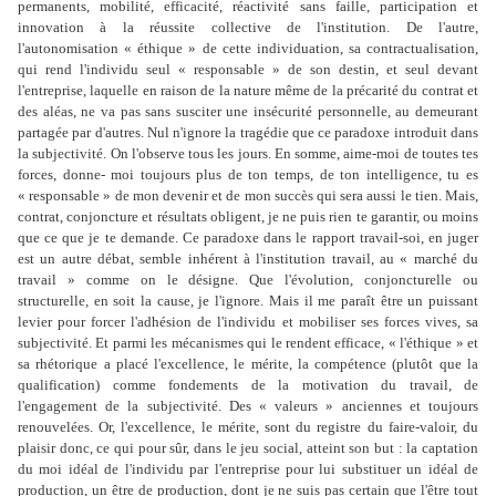
permanents, mobilité, efficacité, réactivité sans faille, participation et
innovation à la réussite collective de l'institution. De l'autre,
l'autonomisation « éthique » de cette individuation, sa contractualisation,
qui rend l'individu seul « responsable » de son destin, et seul devant
l'entreprise, laquelle en raison de la nature même de la précarité du contrat et
des aléas, ne va pas sans susciter une insécurité personnelle, au demeurant
partagée par d'autres. Nul n'ignore la tragédie que ce paradoxe introduit dans
la subjectivité. On l'observe tous les jours. En somme, aime-moi de toutes tes
forces, donne- moi toujours plus de ton temps, de ton intelligence, tu es
« responsable » de mon devenir et de mon succès qui sera aussi le tien. Mais,
contrat, conjoncture et résultats obligent, je ne puis rien te garantir, ou moins
que ce que je te demande. Ce paradoxe dans le rapport travail-soi, en juger
est un autre débat, semble inhérent à l'institution travail, au « marché du
travail » comme on le désigne. Que l'évolution, conjoncturelle ou
structurelle, en soit la cause, je l'ignore. Mais il me paraît être un puissant
levier pour forcer l'adhésion de l'individu et mobiliser ses forces vives, sa
subjectivité. Et parmi les mécanismes qui le rendent efficace, « l'éthique » et
sa rhétorique a placé l'excellence, le mérite, la compétence (plutôt que la
qualification) comme fondements de la motivation du travail, de
l'engagement de la subjectivité. Des « valeurs » anciennes et toujours
renouvelées. Or, l'excellence, le mérite, sont du registre du faire-valoir, du
plaisir donc, ce qui pour sûr, dans le jeu social, atteint son but : la captation
du moi idéal de l'individu par l'entreprise pour lui substituer un idéal de
production, un être de production, dont je ne suis pas certain que l'être tout