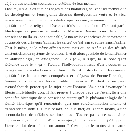
déjà-vu des relations sociales, ou le Même de leur mental.
Ensuite, il y a la culture des sages et des moralistes, souvent les mêmes que
les théologiens, et leurs grands discours théoriques. La vertu et le vice,
rivaux-amis de toujours et leurs dialectique primaire, savamment entretenue,
qui fait morale et religion, thèse et antithèse, en attendant d'être uni par le
libertinage en passion et vertu de Madame Bovary pour devenir la
conscience malheureuse et coupable, la mauvaise conscience du romanesque
bourgeois des créateurs (admirables certes) de Valjean et autres Sans Famille.
C'est le même, et le même affrontement, mais qui se répète en des réalités
existentielles, en système de relations. Il était alors possible de le transformer
en anthropologie, en ontogenèse : le « je », le sujet, ne se pose qu'en
référence avec le « ça », l'œdipe, l'individuation issue d'un processus de
transgression, éventuellement sublimé. Telle est la structure de l'humanisme
qui fait foi et loi, consensus conquérant et indépassable. Encore l'archaïque
Genèse en somme, en forme d'additif moderne. Pourtant je ne peux
m'empêcher de penser que le sujet qu'est l'homme Jésus doit davantage la
liberté individuelle dont il fait preuve à chaque page de l'évangile à une
conquête historique de sa conscience autant qu'à la phénoménologie de la
réalité historique qu'il rencontrait, qu'à une surdétermination interne et
transcendante dont il aurait besoin, pour la nier, ou, encore moins, à une
accumulation de défaites sentimentales. N'est-ce pas à ce saut, à ce
dépassement, qui n'a rien d'une mystique, bien au contraire, qu'il appelle
Pierre en lui demandant son amour ? C'est, pour le moins, à un autre