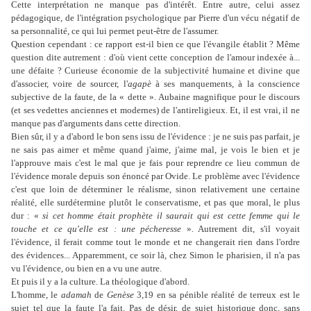
Cette interprétation ne manque pas d'intérêt. Entre autre, celui assez
pédagogique, de l'intégration psychologique par Pierre d'un vécu négatif de
sa personnalité, ce qui lui permet peut-être de l'assumer.
Question cependant : ce rapport est-il bien ce que l'évangile établit ? Même
question dite autrement : d'où vient cette conception de l'amour indexée à...
une défaite ? Curieuse économie de la subjectivité humaine et divine que
d'associer, voire de sourcer, l'
agapè
à ses manquements, à la conscience
subjective de la faute, de la « dette ». Aubaine magnifique pour le discours
(et ses vedettes anciennes et modernes) de l'antireligieux. Et, il est vrai, il ne
manque pas d'arguments dans cette direction.
Bien sûr, il y a d'abord le bon sens issu de l'évidence : je ne suis pas parfait, je
ne sais pas aimer et même quand j'aime, j'aime mal, je vois le bien et je
l'approuve mais c'est le mal que je fais pour reprendre ce lieu commun de
l'évidence morale depuis son énoncé par Ovide. Le problème avec l'évidence
c'est que loin de déterminer le réalisme, sinon relativement une certaine
réalité, elle surdétermine plutôt le conservatisme, et pas que moral, le plus
dur : «
si cet homme était prophète il saurait qui est cette femme qui le
touche et ce qu'elle est : une pécheresse
»
.
Autrement dit, s'il voyait
l'évidence, il ferait comme tout le monde et ne changerait rien dans l'ordre
des évidences... Apparemment, ce soir là, chez Simon le pharisien, il n'a pas
vu l'évidence, ou bien en a vu une autre.
Et puis il y a la culture. La théologique d'abord.
L'homme, le
adamah
de
Genèse
3,19 en sa pénible réalité de terreux est le
sujet tel que la faute l'a fait. Pas de désir, de sujet historique donc, sans