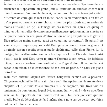
À chacun de voir ce que le forage opéré par ces mots dans l'épaisseur de son
existence fait apparaitre au grand jour, si toutefois on endosse encore leur
questionnement. Vraisemblablement, peu ou prou, la conscience qui a vécu,
différente de celle qui se met en route, conclura au traditionnel « on fait ce
qu'on peut », passant à autre chose... sinon de plus glorieux, au moins de
moins attristant, un peu à l'image de ces messes où, après les quelques
minutes pénitentielles de conscience malheureuse, (plus ou moins sincère en
ce qui me concerne) en guise d'introduction on se précipite vers le gloire à
Dieu (plus ou moins sincère aussi en ce qui me concerne...). Et puis, il est
vrai, « soyez toujours joyeux » dit Paul, pour la bonne raison, la grande et
originale raison spécifiquement judéo-chrétienne, celle dont Pierre, lui le
renégat, fait la démonstration dans le chapitre 21 : le Dieu de Jésus Christ
n'est-il pas le seul Dieu venu rejoindre l'homme à son niveau de faiblesse
même, dans ce moins-disant ordinaire de l'
agapè
dont il est seulement
capable en raison de la conscience de son état de pécheur ? Qu'il est grand
notre Dieu.
D'où, bien entendu, depuis des lustres, (Augustin, sermon sur la passion ;
Chrysostome, homélie 88 sur saint Jean etc.), l'interprétation récurrente de ce
chapitre 21 : le trois fois « m'aimes-tu » se rapporte aux trois fois du
reniement du bonhomme, lequel évidemment était « peiné » de ce que Jésus
semblait lui rappeler de quel bois il était fait. D'ailleurs, j'observe que ma
vieille bible de Jérusalem se fend même d'une note sur ce verset pour bien
enfoncer le clou en ce sens.