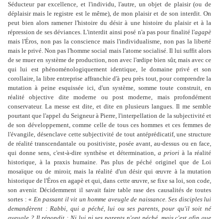
Séducteur par excellence, et l'individu, l'autre, un objet de plaisir (ou de
déplaisir mais le registre est le même), de mon plaisir et de son interdit. On
peut bien alors ramener l'histoire du désir à une histoire du plaisir et à la
répression de ses déviances. L'interdit ainsi posé n'a pas pour finalité l'
agapè
mais l'Éros, non pas la conscience mais l'individualisme, non pas la liberté
mais le privé. Non pas l'homme social mais l'atome socialisé. Il lui suffit alors
de se muer en système de production, non avec l'œdipe bien sûr, mais avec ce
qui lui est phénoménologiquement identique, le domaine privé et son
corollaire, la libre entreprise affranchie d'à peu près tout, pour comprendre la
mutation à peine esquissée ici, d'un système, somme toute construit, en
réalité objective dite moderne ou post moderne, mais profondément
conservateur. La messe est dite, et dite en plusieurs langues. Il me semble
pourtant que l'appel du Seigneur à Pierre, l'interpellation de la subjectivité et
de son développement, comme celle de tous ces hommes et ces femmes de
l'évangile, désenclave cette subjectivité de tout antéprédicatif, une structure
de réalité transcendantale ou positiviste, posée avant, au-dessus ou en face,
qui donne sens, c'est-à-dire synthèse et détermination,
a priori
à la réalité
historique, à la praxis humaine. Pas plus de péché originel que de Loi
mosaïque ou de miroir, mais la réalité d'un désir qui œuvre à la mutation
historique de l'Éros en agapè et qui, dans cette œuvre, se fixe sa loi, son code,
son avenir. Décidemment il savait faire table rase des causalités de toutes
sortes : «
En passant il vit un homme aveugle de naissance. Ses disciples lui
demandèrent : Rabbi, qui a péché, lui ou ses parents, pour qu'il soit né
aveugle ? Il répondit : Ni lui ni ses parents n'ont péché, mais c'est afin que