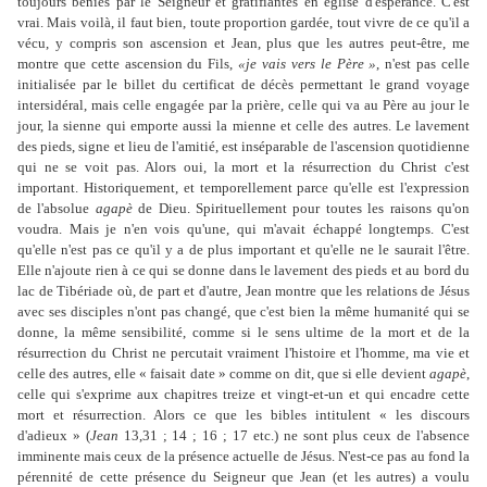
toujours bénies par le Seigneur et gratifiantes en église d'espérance. C'est
vrai. Mais voilà, il faut bien, toute proportion gardée, tout vivre de ce qu'il a
vécu, y compris son ascension et Jean, plus que les autres peut-être, me
montre que cette ascension du Fils,
«je vais vers le Père »
, n'est pas celle
initialisée par le billet du certificat de décès permettant le grand voyage
intersidéral, mais celle engagée par la prière, celle qui va au Père au jour le
jour, la sienne qui emporte aussi la mienne et celle des autres. Le lavement
des pieds, signe et lieu de l'amitié, est inséparable de l'ascension quotidienne
qui ne se voit pas. Alors oui, la mort et la résurrection du Christ c'est
important. Historiquement, et temporellement parce qu'elle est l'expression
de l'absolue
agapè
de Dieu. Spirituellement pour toutes les raisons qu'on
voudra. Mais je n'en vois qu'une, qui m'avait échappé longtemps. C'est
qu'elle n'est pas ce qu'il y a de plus important et qu'elle ne le saurait l'être.
Elle n'ajoute rien à ce qui se donne dans le lavement des pieds et au bord du
lac de Tibériade où, de part et d'autre, Jean montre que les relations de Jésus
avec ses disciples n'ont pas changé, que c'est bien la même humanité qui se
donne, la même sensibilité, comme si le sens ultime de la mort et de la
résurrection du Christ ne percutait vraiment l'histoire et l'homme, ma vie et
celle des autres, elle « faisait date » comme on dit, que si elle devient
agapè
,
celle qui s'exprime aux chapitres treize et vingt-et-un et qui encadre cette
mort et résurrection. Alors ce que les bibles intitulent « les discours
d'adieux » (
Jean
13,31 ; 14 ; 16 ; 17 etc.) ne sont plus ceux de l'absence
imminente mais ceux de la présence actuelle de Jésus. N'est-ce pas au fond la
pérennité de cette présence du Seigneur que Jean (et les autres) a voulu