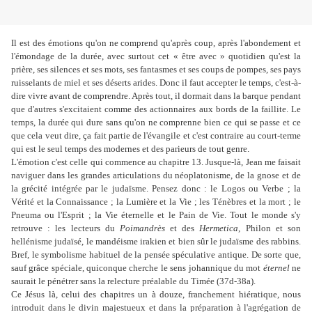
Il est des émotions qu'on ne comprend qu'après coup, après l'abondement et
l'émondage de la durée, avec surtout cet « être avec » quotidien qu'est la
prière, ses silences et ses mots, ses fantasmes et ses coups de pompes, ses pays
ruisselants de miel et ses déserts arides. Donc il faut accepter le temps, c'est-à-
dire vivre avant de comprendre. Après tout, il dormait dans la barque pendant
que d'autres s'excitaient comme des actionnaires aux bords de la faillite. Le
temps, la durée qui dure sans qu'on ne comprenne bien ce qui se passe et ce
que cela veut dire, ça fait partie de l'évangile et c'est contraire au court-terme
qui est le seul temps des modernes et des parieurs de tout genre.
L'émotion c'est celle qui commence au chapitre 13. Jusque-là, Jean me faisait
naviguer dans les grandes articulations du néoplatonisme, de la gnose et de
la grécité intégrée par le judaïsme. Pensez donc : le Logos ou Verbe ; la
Vérité et la Connaissance ; la Lumière et la Vie ; les Ténèbres et la mort ; le
Pneuma ou l'Esprit ; la Vie éternelle et le Pain de Vie. Tout le monde s'y
retrouve : les lecteurs du
Poimandrès
et des
Hermetica
, Philon et son
hellénisme judaïsé, le mandéisme irakien et bien sûr le judaïsme des rabbins.
Bref, le symbolisme habituel de la pensée spéculative antique. De sorte que,
sauf grâce spéciale, quiconque cherche le sens johannique du mot
éternel
ne
saurait le pénétrer sans la relecture préalable du Timée (37d-38a).
Ce Jésus là, celui des chapitres un à douze, franchement hiératique, nous
introduit dans le divin majestueux et dans la préparation à l'agrégation de