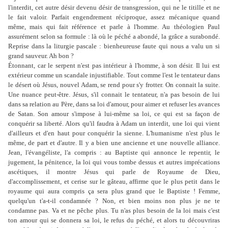
l'interdit, cet autre désir devenu désir de transgression, qui ne le titille et ne
le fait valoir. Parfait engendrement réciproque, assez mécanique quand
même, mais qui fait référence et parle à l'homme. Au théologien Paul
assurément selon sa formule : là où le péché a abondé, la grâce a surabondé.
Reprise dans la liturgie pascale : bienheureuse faute qui nous a valu un si
grand sauveur. Ah bon ?
Étonnant, car le serpent n'est pas intérieur à l'homme, à son désir. Il lui est
extérieur comme un scandale injustifiable. Tout comme l'est le tentateur dans
le désert où Jésus, nouvel Adam, se rend pour s'y frotter. On connait la suite.
Une nuance peut-être. Jésus, s'il connait le tentateur, n'a pas besoin de lui
dans sa relation au Père, dans sa loi d'amour, pour aimer et refuser les avances
de Satan. Son amour s'impose à lui-même sa loi, ce qui est sa façon de
conquérir sa liberté. Alors qu'il faudra à Adam un interdit, une loi qui vient
d'ailleurs et d'en haut pour conquérir la sienne. L'humanisme n'est plus le
même, de part et d'autre. Il y a bien une ancienne et une nouvelle alliance.
Jean, l'évangéliste, l'a compris : au Baptiste qui annonce le repentir, le
jugement, la pénitence, la loi qui vous tombe dessus et autres imprécations
ascétiques, il montre Jésus qui parle de Royaume de Dieu,
d'accomplissement, et cerise sur le gâteau, affirme que le plus petit dans le
royaume qui aura compris ça sera plus grand que le Baptiste ! Femme,
quelqu'un t'a-t-il condamnée ? Non, et bien moins non plus je ne te
condamne pas. Va et ne pêche plus. Tu n'as plus besoin de la loi mais c'est
ton amour qui se donnera sa loi, le refus du péché, et alors tu découvriras