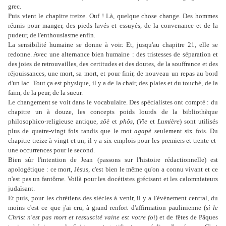
grec.
Puis vient le chapitre treize. Ouf ! Là, quelque chose change. Des hommes
réunis pour manger, des pieds lavés et essuyés, de la convenance et de la
pudeur, de l'enthousiasme enfin.
La sensibilité humaine se donne à voir. Et, jusqu'au chapitre 21, elle se
redonne. Avec une alternance bien humaine : des tristesses de séparation et
des joies de retrouvailles, des certitudes et des doutes, de la souffrance et des
réjouissances, une mort, sa mort, et pour finir, de nouveau un repas au bord
d'un lac. Tout ça est physique, il y a de la chair, des plaies et du touché, de la
faim, de la peur, de la sueur.
Le changement se voit dans le vocabulaire. Des spécialistes ont compté : du
chapitre un à douze, les concepts poids lourds de la bibliothèque
philosophico-religieuse antique,
zôè
et
phôs
, (
Vie
et
Lumière
) sont utilisés
plus de quatre-vingt fois tandis que le mot
agapè
seulement six fois. Du
chapitre treize à vingt et un, il y a six emplois pour les premiers et trente-et-
une occurrences pour le second.
Bien sûr l'intention de Jean (passons sur l'histoire rédactionnelle) est
apologétique : ce mort, Jésus, c'est bien le même qu'on a connu vivant et ce
n'est pas un fantôme. Voilà pour les docétistes grécisant et les calomniateurs
judaïsant.
Et puis, pour les chrétiens des siècles à venir, il y a l'événement central, du
moins c'est ce que j'ai cru, à grand renfort d'affirmation paulinienne (
si le
Christ n'est pas mort et ressuscité vaine est votre foi
) et de fêtes de Pâques