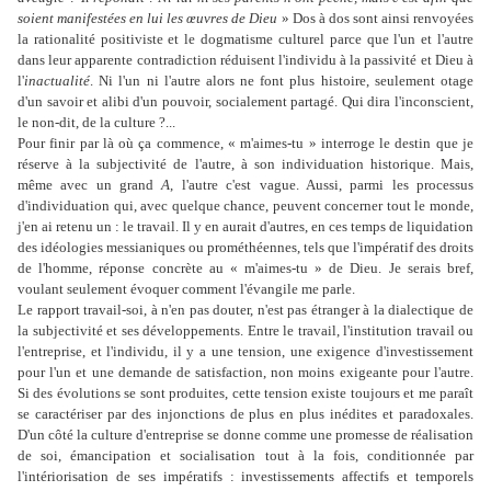
soient manifestées en lui les œuvres de Dieu
» Dos à dos sont ainsi renvoyées
la rationalité positiviste et le dogmatisme culturel parce que l'un et l'autre
dans leur apparente contradiction réduisent l'individu à la passivité et Dieu à
l'
inactualité
. Ni l'un ni l'autre alors ne font plus histoire, seulement otage
d'un savoir et alibi d'un pouvoir, socialement partagé. Qui dira l'inconscient,
le non-dit, de la culture ?...
Pour finir par là où ça commence, « m'aimes-tu » interroge le destin que je
réserve à la subjectivité de l'autre, à son individuation historique. Mais,
même avec un grand
A
, l'autre c'est vague. Aussi, parmi les processus
d'individuation qui, avec quelque chance, peuvent concerner tout le monde,
j'en ai retenu un : le travail. Il y en aurait d'autres, en ces temps de liquidation
des idéologies messianiques ou prométhéennes, tels que l'impératif des droits
de l'homme, réponse concrète au « m'aimes-tu » de Dieu. Je serais bref,
voulant seulement évoquer comment l'évangile me parle.
Le rapport travail-soi, à n'en pas douter, n'est pas étranger à la dialectique de
la subjectivité et ses développements. Entre le travail, l'institution travail ou
l'entreprise, et l'individu, il y a une tension, une exigence d'investissement
pour l'un et une demande de satisfaction, non moins exigeante pour l'autre.
Si des évolutions se sont produites, cette tension existe toujours et me paraît
se caractériser par des injonctions de plus en plus inédites et paradoxales.
D'un côté la culture d'entreprise se donne comme une promesse de réalisation
de soi, émancipation et socialisation tout à la fois, conditionnée par
l'intériorisation de ses impératifs : investissements affectifs et temporels