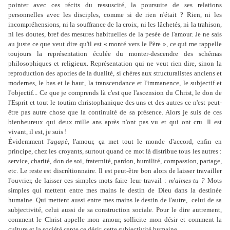
pointer avec ces récits du ressuscité, la poursuite de ses relations
personnelles avec les disciples, comme si de rien n'était ? Rien, ni les
incompréhensions, ni la souffrance de la croix, ni les lâchetés, ni la trahison,
ni les doutes, bref des mesures habituelles de la pesée de l'amour. Je ne sais
au juste ce que veut dire qu'il est « monté vers le Père », ce qui me rappelle
toujours la représentation éculée du monter-descendre des schémas
philosophiques et religieux. Représentation qui ne veut rien dire, sinon la
reproduction des apories de la dualité, si chères aux structuralistes anciens et
modernes, le bas et le haut, la transcendance et l'immanence, le subjectif et
l'objectif... Ce que je comprends là c'est que l'ascension du Christ, le don de
l'Esprit et tout le toutim christophanique des uns et des autres ce n'est peut-
être pas autre chose que la continuité de sa présence. Alors je suis de ces
bienheureux qui deux mille ans après n'ont pas vu et qui ont cru. Il est
vivant, il est, je suis !
Évidemment l'
agapè
, l'amour, ça met tout le monde d'accord, enfin en
principe, chez les croyants, surtout quand ce mot là distribue tous les autres :
service, charité, don de soi, fraternité, pardon, humilité, compassion, partage,
etc. Le reste est discrétionnaire. Il est peut-être bon alors de laisser travailler
l'ouvrier, de laisser ces simples mots faire leur travail :
m'aimes-tu ?
Mots
simples qui mettent entre mes mains le destin de Dieu dans la destinée
humaine. Qui mettent aussi entre mes mains le destin de l'autre, celui de sa
subjectivité, celui aussi de sa construction sociale. Pour le dire autrement,
comment le Christ appelle mon amour, sollicite mon désir et comment la
culture et la société capte ce désir, cette subjectivité humaine.