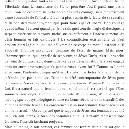
cette liberté qui doit tout à l'amour et rien à l'interdit. Aux bords du lac de
Tibériade, dans la conscience de Pierre, peut-être s'est-il passé une petite
révolution de cet ordre là. Cela ne va pas sans courage, sans renversement
d'une économie de l'affectivité qui n'a plus besoin de la faute, de sa sanction
et de son déterminant symbolique pour faire sujet et liberté. Bon courage
quand même ! Surtout quand par je ne sais quel tour de magie dialectique, le
serpent extérieur se retrouve niché
structurellement
à l'intérieur même du
désir humain et fait ontologie ! La contradiction existentielle de Paul
devient alors logique : qui me délivrera de ce corps de mort. Il est vrai qu'il
évoquait l'homme psychique, l'homme de l'état de nature. Mais alors,
l'homme spirituel qu'il appelle de ses vœux,
en Jésus Christ
, n'est-il pas celui
de l'état de culture, radicalement défixé de sa détermination fatale et engagé
dans un autre processus qui n'a jamais existé avant lui ? Comme sa liberté
elle-même, l'individu unique qu'il est. Ce n'est pas hélas le chemin de la
méthode pris par la culture. Dans la société contemporaine de Jésus pour
commencer. Voyez la place de la femme par exemple. Puisque l'homme est la
Loi, il est naturel que la femme lui soit subalterne, il est naturel que l'Éros
soumette son
objet
. Reproduction sociale d'une vision, d'une di-vision,
théologique et psychologique et mise en forme séculaire de la sexualité, des
relations homme-femme. La conscience est un mot féminin, l'inconscient est
un mot masculin. On comprend que le rapport de Jésus aux femmes ait donné
lieu, en son temps, à bien des scandales et plus tard aux représentations
érotisées, l'interdit fascinant toujours.
Mais au moins, à son contact, ces femmes ont respiré d'un autre air que le